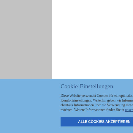
Cookie-Einstellungen
Diese Website verwendet Cookies für ein optimales
Komforteinstellungen. Weiterhin geben wir Informat
ebenfalls Informationen über die Verwendung diese
möchten. Weitere Informationen finden Sie in
unser
ALLE COOKIES AKZEPTIEREN
Politik
Stellenmarkt
A
Kommunales
Abo & Services
A