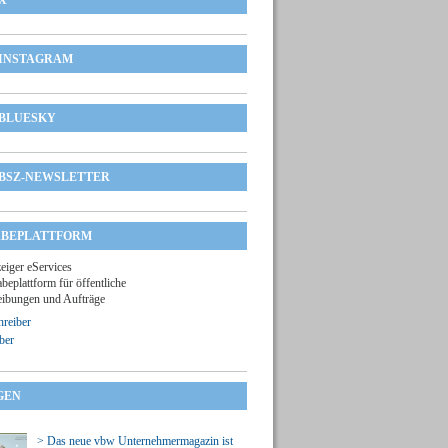
X
INSTAGRAM
BLUESKY
BSZ-NEWSLETTER
BEPLATTFORM
zeiger eServices
beplattform für öffentliche
ibungen und Aufträge
reiber
ber
GEN
> Das neue vbw Unternehmermagazin ist