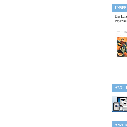
UNSER
Das kuns
Bayerisc
ABO +
ANZEI