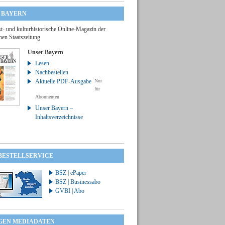
 BAYERN
t- und kulturhistorische Online-Magazin der
hen Staatszeitung
Unser Bayern
Lesen
Nachbestellen
Aktuelle PDF-Ausgabe
Nur
für
Abonnenten
Unser Bayern –
Inhaltsverzeichnisse
 BESTELLSERVICE
BSZ | ePaper
BSZ | Businessabo
GVBI | Abo
GEN MEDIADATEN