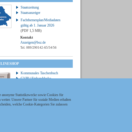
Staatszeitung
Staatsanzeiger
Fachthemenplan/Mediadaten
gültig ab 1. Januar 2026
(PDF 1,5 MB)
Kontakt
Anzeigen@bsz.de
Tel. 089/290142-65/54/56
NLINESHOP
Kommunales Taschenbuch
GVBl | Einbanddecke
ür anonyme Statistikzwecke sowie Cookies für
weiter. Unsere Partner für soziale Medien erhalten
scheiden, welche Cookie-Kategorien Sie zulassen