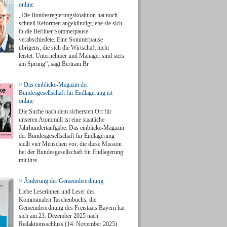
online
„Die Bundesregierungskoalition hat noch
schnell Reformen angekündigt, ehe sie sich
in die Berliner Sommerpause
verabschiedete. Eine Sommerpause
übrigens, die sich die Wirtschaft nicht
leistet. Unternehmer und Manager sind stets
am Sprung“, sagt Bertram Br
> Das einblicke-Magazin der
Bundesgesellschaft für Endlagerung ist
online
Die Suche nach dem sichersten Ort für
unseren Atommüll ist eine staatliche
Jahrhundertaufgabe. Das einblicke-Magazin
der Bundesgesellschaft für Endlagerung
stellt vier Menschen vor, die diese Mission
bei der Bundesgesellschaft für Endlagerung
mit ihre
> Änderung der Gemeindeordnung
Liebe Leserinnen und Leser des
Kommunalen Taschenbuchs, die
Gemeindeordnung des Freistaats Bayern hat
sich am 23. Dezember 2025 nach
Redaktionsschluss (14. November 2025)