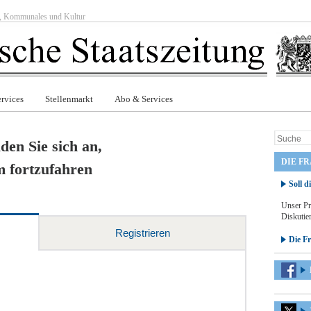
ft, Kommunales und Kultur
rvices
Stellenmarkt
Abo & Services
den Sie sich an,
DIE F
 fortzufahren
Soll d
Unser Pr
Diskutier
Registrieren
Die F