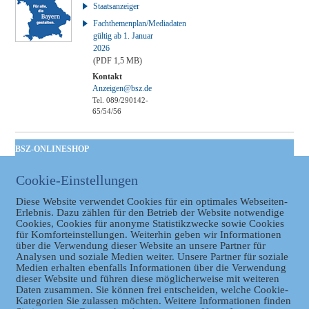
Staatsanzeiger
Fachthemenplan/Mediadaten
gültig ab 1. Januar
2026
(PDF 1,5 MB)
Kontakt
Anzeigen@bsz.de
Tel. 089/290142-
65/54/56
BSZ-ONLINESHOP
Kommunales
Cookie-Einstellungen
Taschenbuch
GVBl | Einbanddecke
Diese Website verwendet Cookies für ein optimales Webseiten-
Erlebnis. Dazu zählen für den Betrieb der Website notwendige
Cookies, Cookies für anonyme Statistikzwecke sowie Cookies
für Komforteinstellungen. Weiterhin geben wir Informationen
über die Verwendung dieser Website an unsere Partner für
Analysen und soziale Medien weiter. Unsere Partner für soziale
Medien erhalten ebenfalls Informationen über die Verwendung
dieser Website und führen diese möglicherweise mit weiteren
Daten zusammen. Sie können frei entscheiden, welche Cookie-
Kategorien Sie zulassen möchten. Weitere Informationen finden
Datenschutz