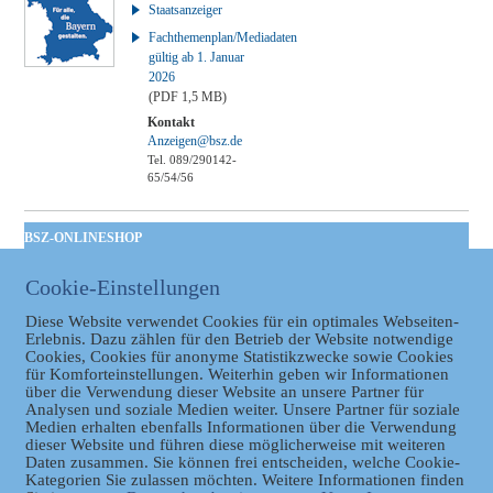
Staatsanzeiger
Fachthemenplan/Mediadaten
gültig ab 1. Januar
2026
(PDF 1,5 MB)
Kontakt
Anzeigen@bsz.de
Tel. 089/290142-
65/54/56
BSZ-ONLINESHOP
Kommunales
Cookie-Einstellungen
Taschenbuch
GVBl | Einbanddecke
Diese Website verwendet Cookies für ein optimales Webseiten-
Erlebnis. Dazu zählen für den Betrieb der Website notwendige
Cookies, Cookies für anonyme Statistikzwecke sowie Cookies
für Komforteinstellungen. Weiterhin geben wir Informationen
über die Verwendung dieser Website an unsere Partner für
Analysen und soziale Medien weiter. Unsere Partner für soziale
Medien erhalten ebenfalls Informationen über die Verwendung
dieser Website und führen diese möglicherweise mit weiteren
Daten zusammen. Sie können frei entscheiden, welche Cookie-
Kategorien Sie zulassen möchten. Weitere Informationen finden
Datenschutz