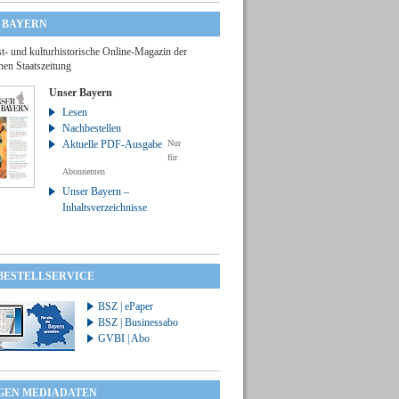
 BAYERN
t- und kulturhistorische Online-Magazin der
hen Staatszeitung
Unser Bayern
Lesen
Nachbestellen
Aktuelle PDF-Ausgabe
Nur
für
Abonnenten
Unser Bayern –
Inhaltsverzeichnisse
 BESTELLSERVICE
BSZ | ePaper
BSZ | Businessabo
GVBI | Abo
GEN MEDIADATEN