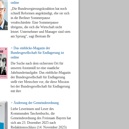
online
„Die Bundesregierungskoalition hat noch
schnell Reformen angekündigt, ehe sie sich
in die Berliner Sommerpause
verabschiedete. Eine Sommerpause
übrigens, die sich die Wirtschaft nicht
leistet. Unternehmer und Manager sind stets
am Sprung“, sagt Bertram Br
> Das einblicke-Magazin der
Bundesgesellschaft für Endlagerung ist
online
Die Suche nach dem sichersten Ort für
unseren Atommüll ist eine staatliche
Jahrhundertaufgabe. Das einblicke-Magazin
der Bundesgesellschaft für Endlagerung
stellt vier Menschen vor, die diese Mission
bei der Bundesgesellschaft für Endlagerung
mit ihre
> Änderung der Gemeindeordnung
Liebe Leserinnen und Leser des
Kommunalen Taschenbuchs, die
Gemeindeordnung des Freistaats Bayern hat
sich am 23. Dezember 2025 nach
Redaktionsschluss (14. November 2025)