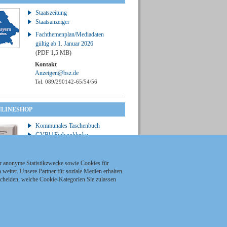
Staatszeitung
Staatsanzeiger
Fachthemenplan/Mediadaten
gültig ab 1. Januar 2026
(PDF 1,5 MB)
Kontakt
Anzeigen@bsz.de
Tel. 089/290142-65/54/56
NLINESHOP
Kommunales Taschenbuch
GVBl | Einbanddecke
ür anonyme Statistikzwecke sowie Cookies für
weiter. Unsere Partner für soziale Medien erhalten
scheiden, welche Cookie-Kategorien Sie zulassen