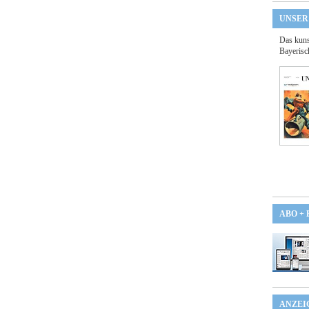
UNSER
Das kuns
Bayerisc
ABO +
ANZEI