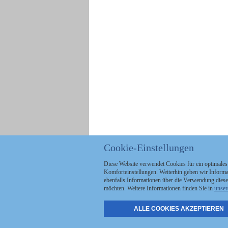
Cookie-Einstellungen
Diese Website verwendet Cookies für ein optimales
Komforteinstellungen. Weiterhin geben wir Informat
ebenfalls Informationen über die Verwendung diese
möchten. Weitere Informationen finden Sie in
unser
ALLE COOKIES AKZEPTIEREN
Politik
Stellenmarkt
A
Kommunales
Abo & Services
A