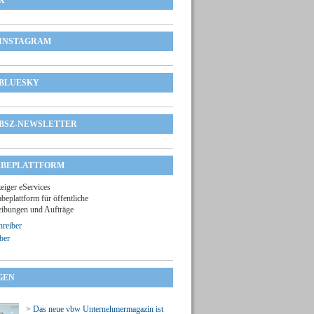
X
INSTAGRAM
BLUESKY
BSZ-NEWSLETTER
BEPLATTFORM
zeiger eServices
beplattform für öffentliche
ibungen und Aufträge
reiber
ber
GEN
> Das neue vbw Unternehmermagazin ist