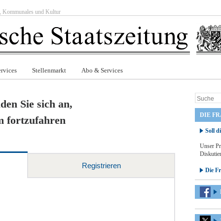
ft, Kommunales und Kultur
rvices
Stellenmarkt
Abo & Services
den Sie sich an,
DIE F
 fortzufahren
Soll d
Unser Pr
Diskutier
Registrieren
Die F