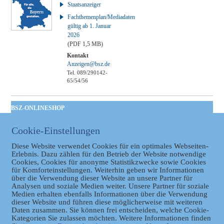
Staatsanzeiger
Fachthemenplan/Mediadaten
gültig ab 1. Januar
2026
(PDF 1,5 MB)
Kontakt
Anzeigen@bsz.de
Tel. 089/290142-
65/54/56
BSZ-ONLINESHOP
Kommunales
Cookie-Einstellungen
Taschenbuch
GVBl | Einbanddecke
Diese Website verwendet Cookies für ein optimales Webseiten-
Erlebnis. Dazu zählen für den Betrieb der Website notwendige
Cookies, Cookies für anonyme Statistikzwecke sowie Cookies
für Komforteinstellungen. Weiterhin geben wir Informationen
über die Verwendung dieser Website an unsere Partner für
Analysen und soziale Medien weiter. Unsere Partner für soziale
Medien erhalten ebenfalls Informationen über die Verwendung
dieser Website und führen diese möglicherweise mit weiteren
Daten zusammen. Sie können frei entscheiden, welche Cookie-
Kategorien Sie zulassen möchten. Weitere Informationen finden
Datenschutz