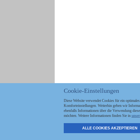
Cookie-Einstellungen
Diese Website verwendet Cookies für ein optimales
Komforteinstellungen. Weiterhin geben wir Informat
ebenfalls Informationen über die Verwendung diese
möchten. Weitere Informationen finden Sie in
unser
ALLE COOKIES AKZEPTIEREN
Politik
Stellenmarkt
A
Kommunales
Abo & Services
A