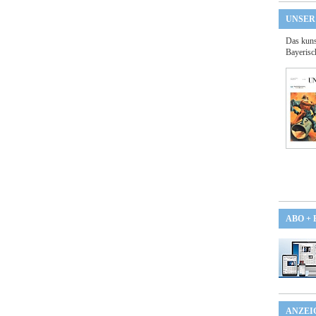
UNSER
Das kuns
Bayerisc
ABO +
ANZEI