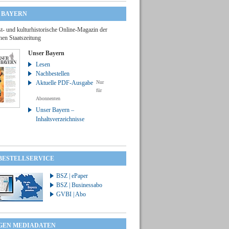
 BAYERN
t- und kulturhistorische Online-Magazin der
hen Staatszeitung
Unser Bayern
Lesen
Nachbestellen
Aktuelle PDF-Ausgabe
Nur
für
Abonnenten
Unser Bayern –
Inhaltsverzeichnisse
 BESTELLSERVICE
BSZ | ePaper
BSZ | Businessabo
GVBI | Abo
GEN MEDIADATEN