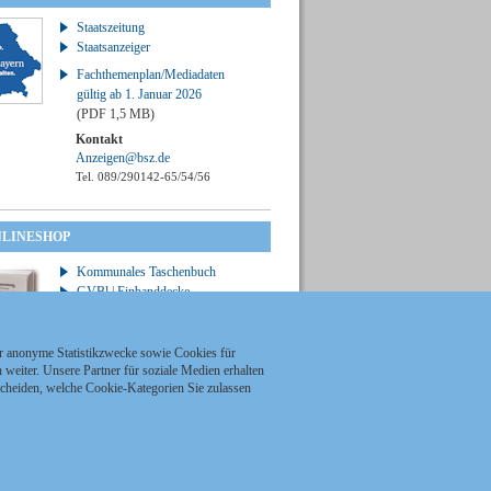
Staatszeitung
Staatsanzeiger
Fachthemenplan/Mediadaten
gültig ab 1. Januar 2026
(PDF 1,5 MB)
Kontakt
Anzeigen@bsz.de
Tel. 089/290142-65/54/56
NLINESHOP
Kommunales Taschenbuch
GVBl | Einbanddecke
ür anonyme Statistikzwecke sowie Cookies für
weiter. Unsere Partner für soziale Medien erhalten
scheiden, welche Cookie-Kategorien Sie zulassen