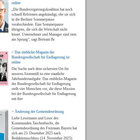
online
„Die Bundesregierungskoalition hat noch
schnell Reformen angekündigt, ehe sie sich
in die Berliner Sommerpause
verabschiedete. Eine Sommerpause
übrigens, die sich die Wirtschaft nicht
leistet. Unternehmer und Manager sind stets
am Sprung“, sagt Bertram Br
> Das einblicke-Magazin der
Bundesgesellschaft für Endlagerung ist
online
Die Suche nach dem sichersten Ort für
unseren Atommüll ist eine staatliche
Jahrhundertaufgabe. Das einblicke-Magazin
der Bundesgesellschaft für Endlagerung
stellt vier Menschen vor, die diese Mission
bei der Bundesgesellschaft für Endlagerung
mit ihre
> Änderung der Gemeindeordnung
Liebe Leserinnen und Leser des
Kommunalen Taschenbuchs, die
Gemeindeordnung des Freistaats Bayern hat
sich am 23. Dezember 2025 nach
Redaktionsschluss (14. November 2025)