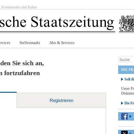
ft, Kommunales und Kultur
rvices
Stellenmarkt
Abo & Services
den Sie sich an,
DIE F
 fortzufahren
Soll d
Unser Pr
Diskutier
Registrieren
Die F