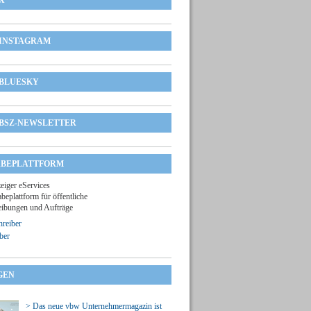
X
INSTAGRAM
BLUESKY
BSZ-NEWSLETTER
BEPLATTFORM
zeiger eServices
beplattform für öffentliche
ibungen und Aufträge
reiber
ber
GEN
> Das neue vbw Unternehmermagazin ist