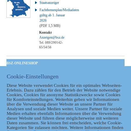
Staatsanzeiger
Fachthemenplan/Mediadaten
gültig ab 1. Januar
2026
(PDF 1,5 MB)
Kontakt
Anzeigen@bsz.de
Tel. 089/290142-
65/54/56
BSZ-ONLINESHOP
Kommunales
Cookie-Einstellungen
Taschenbuch
GVBl | Einbanddecke
Diese Website verwendet Cookies für ein optimales Webseiten-
Erlebnis. Dazu zählen für den Betrieb der Website notwendige
Cookies, Cookies für anonyme Statistikzwecke sowie Cookies
für Komforteinstellungen. Weiterhin geben wir Informationen
über die Verwendung dieser Website an unsere Partner für
Analysen und soziale Medien weiter. Unsere Partner für soziale
Medien erhalten ebenfalls Informationen über die Verwendung
dieser Website und führen diese möglicherweise mit weiteren
Daten zusammen. Sie können frei entscheiden, welche Cookie-
Kategorien Sie zulassen möchten. Weitere Informationen finden
Datenschutz