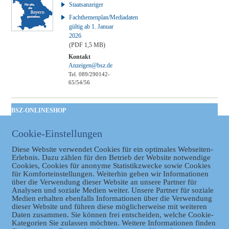
Staatsanzeiger
Fachthemenplan/Mediadaten
gültig ab 1. Januar
2026
(PDF 1,5 MB)
Kontakt
Anzeigen@bsz.de
Tel. 089/290142-
65/54/56
BSZ-ONLINESHOP
Kommunales
Cookie-Einstellungen
Taschenbuch
GVBl | Einbanddecke
Diese Website verwendet Cookies für ein optimales Webseiten-
Erlebnis. Dazu zählen für den Betrieb der Website notwendige
Cookies, Cookies für anonyme Statistikzwecke sowie Cookies
für Komforteinstellungen. Weiterhin geben wir Informationen
über die Verwendung dieser Website an unsere Partner für
Analysen und soziale Medien weiter. Unsere Partner für soziale
Medien erhalten ebenfalls Informationen über die Verwendung
dieser Website und führen diese möglicherweise mit weiteren
Daten zusammen. Sie können frei entscheiden, welche Cookie-
Kategorien Sie zulassen möchten. Weitere Informationen finden
Datenschutz