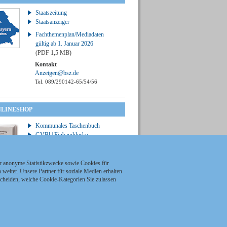
Staatszeitung
Staatsanzeiger
Fachthemenplan/Mediadaten
gültig ab 1. Januar 2026
(PDF 1,5 MB)
Kontakt
Anzeigen@bsz.de
Tel. 089/290142-65/54/56
NLINESHOP
Kommunales Taschenbuch
GVBl | Einbanddecke
ür anonyme Statistikzwecke sowie Cookies für
weiter. Unsere Partner für soziale Medien erhalten
scheiden, welche Cookie-Kategorien Sie zulassen