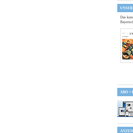
UNSER
Das kuns
Bayerisc
ABO +
ANZEI