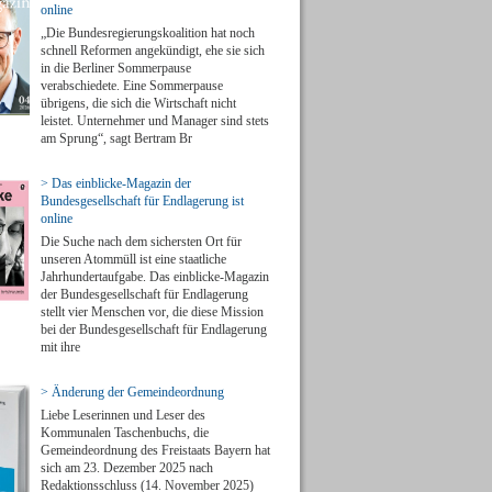
online
„Die Bundesregierungskoalition hat noch
schnell Reformen angekündigt, ehe sie sich
in die Berliner Sommerpause
verabschiedete. Eine Sommerpause
übrigens, die sich die Wirtschaft nicht
leistet. Unternehmer und Manager sind stets
am Sprung“, sagt Bertram Br
> Das einblicke-Magazin der
Bundesgesellschaft für Endlagerung ist
online
Die Suche nach dem sichersten Ort für
unseren Atommüll ist eine staatliche
Jahrhundertaufgabe. Das einblicke-Magazin
der Bundesgesellschaft für Endlagerung
stellt vier Menschen vor, die diese Mission
bei der Bundesgesellschaft für Endlagerung
mit ihre
> Änderung der Gemeindeordnung
Liebe Leserinnen und Leser des
Kommunalen Taschenbuchs, die
Gemeindeordnung des Freistaats Bayern hat
sich am 23. Dezember 2025 nach
Redaktionsschluss (14. November 2025)