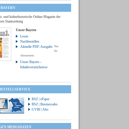
 BAYERN
t- und kulturhistorische Online-Magazin der
hen Staatszeitung
Unser Bayern
Lesen
Nachbestellen
Aktuelle PDF-Ausgabe
Nur
für
Abonnenten
Unser Bayern –
Inhaltsverzeichnisse
 BESTELLSERVICE
BSZ | ePaper
BSZ | Businessabo
GVBI | Abo
GEN MEDIADATEN