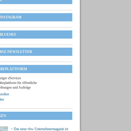
X
INSTAGRAM
BLUESKY
BSZ-NEWSLETTER
BEPLATTFORM
zeiger eServices
beplattform für öffentliche
ibungen und Aufträge
reiber
ber
GEN
> Das neue vbw Unternehmermagazin ist