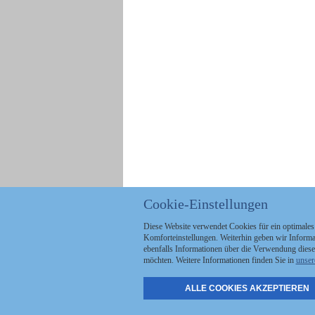
Cookie-Einstellungen
Diese Website verwendet Cookies für ein optimales
Komforteinstellungen. Weiterhin geben wir Informat
ebenfalls Informationen über die Verwendung diese
möchten. Weitere Informationen finden Sie in
unser
ALLE COOKIES AKZEPTIEREN
Politik
Stellenmarkt
A
Kommunales
Abo & Services
A