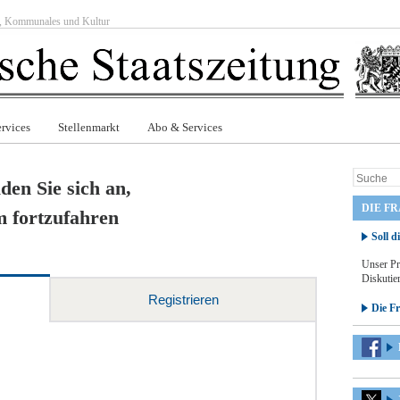
ft, Kommunales und Kultur
rvices
Stellenmarkt
Abo & Services
den Sie sich an,
DIE F
 fortzufahren
Soll d
Unser Pr
Diskutier
Registrieren
Die F