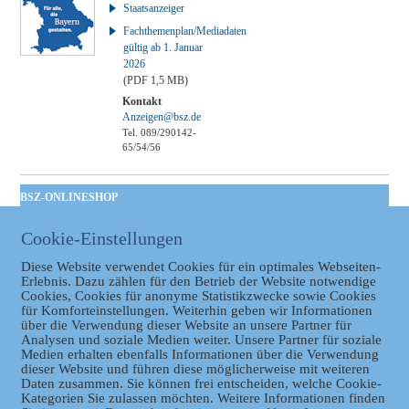
Staatsanzeiger
Fachthemenplan/Mediadaten
gültig ab 1. Januar
2026
(PDF 1,5 MB)
Kontakt
Anzeigen@bsz.de
Tel. 089/290142-
65/54/56
BSZ-ONLINESHOP
Kommunales
Cookie-Einstellungen
Taschenbuch
GVBl | Einbanddecke
Diese Website verwendet Cookies für ein optimales Webseiten-
Erlebnis. Dazu zählen für den Betrieb der Website notwendige
Cookies, Cookies für anonyme Statistikzwecke sowie Cookies
für Komforteinstellungen. Weiterhin geben wir Informationen
über die Verwendung dieser Website an unsere Partner für
Analysen und soziale Medien weiter. Unsere Partner für soziale
Medien erhalten ebenfalls Informationen über die Verwendung
dieser Website und führen diese möglicherweise mit weiteren
Daten zusammen. Sie können frei entscheiden, welche Cookie-
Kategorien Sie zulassen möchten. Weitere Informationen finden
Datenschutz