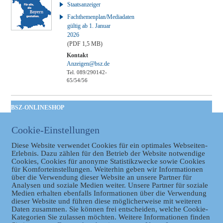
Staatsanzeiger
Fachthemenplan/Mediadaten
gültig ab 1. Januar
2026
(PDF 1,5 MB)
Kontakt
Anzeigen@bsz.de
Tel. 089/290142-
65/54/56
BSZ-ONLINESHOP
Kommunales
Cookie-Einstellungen
Taschenbuch
GVBl | Einbanddecke
Diese Website verwendet Cookies für ein optimales Webseiten-
Erlebnis. Dazu zählen für den Betrieb der Website notwendige
Cookies, Cookies für anonyme Statistikzwecke sowie Cookies
für Komforteinstellungen. Weiterhin geben wir Informationen
über die Verwendung dieser Website an unsere Partner für
Analysen und soziale Medien weiter. Unsere Partner für soziale
Medien erhalten ebenfalls Informationen über die Verwendung
dieser Website und führen diese möglicherweise mit weiteren
Daten zusammen. Sie können frei entscheiden, welche Cookie-
Kategorien Sie zulassen möchten. Weitere Informationen finden
Datenschutz