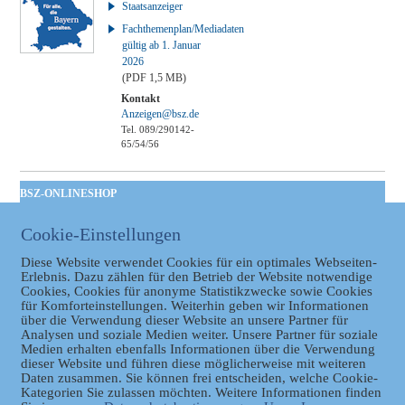
Staatsanzeiger
Fachthemenplan/Mediadaten
gültig ab 1. Januar
2026
(PDF 1,5 MB)
Kontakt
Anzeigen@bsz.de
Tel. 089/290142-
65/54/56
BSZ-ONLINESHOP
Kommunales
Cookie-Einstellungen
Taschenbuch
GVBl | Einbanddecke
Diese Website verwendet Cookies für ein optimales Webseiten-
Erlebnis. Dazu zählen für den Betrieb der Website notwendige
Cookies, Cookies für anonyme Statistikzwecke sowie Cookies
für Komforteinstellungen. Weiterhin geben wir Informationen
über die Verwendung dieser Website an unsere Partner für
Analysen und soziale Medien weiter. Unsere Partner für soziale
Medien erhalten ebenfalls Informationen über die Verwendung
dieser Website und führen diese möglicherweise mit weiteren
Daten zusammen. Sie können frei entscheiden, welche Cookie-
Kategorien Sie zulassen möchten. Weitere Informationen finden
Datenschutz