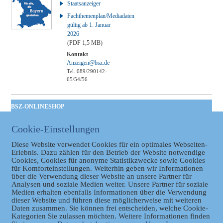
Staatsanzeiger
Fachthemenplan/Mediadaten
gültig ab 1. Januar
2026
(PDF 1,5 MB)
Kontakt
Anzeigen@bsz.de
Tel. 089/290142-
65/54/56
BSZ-ONLINESHOP
Kommunales
Cookie-Einstellungen
Taschenbuch
GVBl | Einbanddecke
Diese Website verwendet Cookies für ein optimales Webseiten-
Erlebnis. Dazu zählen für den Betrieb der Website notwendige
Cookies, Cookies für anonyme Statistikzwecke sowie Cookies
für Komforteinstellungen. Weiterhin geben wir Informationen
über die Verwendung dieser Website an unsere Partner für
Analysen und soziale Medien weiter. Unsere Partner für soziale
Medien erhalten ebenfalls Informationen über die Verwendung
dieser Website und führen diese möglicherweise mit weiteren
Daten zusammen. Sie können frei entscheiden, welche Cookie-
Kategorien Sie zulassen möchten. Weitere Informationen finden
Datenschutz