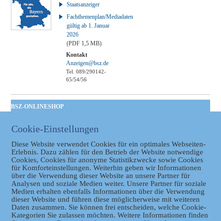
Staatsanzeiger
Fachthemenplan/Mediadaten
gültig ab 1. Januar
2026
(PDF 1,5 MB)
Kontakt
Anzeigen@bsz.de
Tel. 089/290142-
65/54/56
BSZ-ONLINESHOP
Kommunales
Cookie-Einstellungen
Taschenbuch
GVBl | Einbanddecke
Diese Website verwendet Cookies für ein optimales Webseiten-
Erlebnis. Dazu zählen für den Betrieb der Website notwendige
Cookies, Cookies für anonyme Statistikzwecke sowie Cookies
für Komforteinstellungen. Weiterhin geben wir Informationen
über die Verwendung dieser Website an unsere Partner für
Analysen und soziale Medien weiter. Unsere Partner für soziale
Medien erhalten ebenfalls Informationen über die Verwendung
dieser Website und führen diese möglicherweise mit weiteren
Daten zusammen. Sie können frei entscheiden, welche Cookie-
Kategorien Sie zulassen möchten. Weitere Informationen finden
Datenschutz