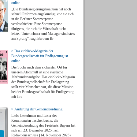
online
„Die Bundesregierungskoalition hat noch
schnell Reformen angekündigt, ehe sie sich
in die Berliner Sommerpause
verabschiedete. Eine Sommerpause
übrigens, die sich die Wirtschaft nicht
leistet. Unternehmer und Manager sind stets
am Sprung“, sagt Bertram Br
> Das einblicke-Magazin der
Bundesgesellschaft für Endlagerung ist
online
Die Suche nach dem sichersten Ort für
unseren Atommüll ist eine staatliche
Jahrhundertaufgabe. Das einblicke-Magazin
der Bundesgesellschaft für Endlagerung
stellt vier Menschen vor, die diese Mission
bei der Bundesgesellschaft für Endlagerung
mit ihre
> Änderung der Gemeindeordnung
Liebe Leserinnen und Leser des
Kommunalen Taschenbuchs, die
Gemeindeordnung des Freistaats Bayern hat
sich am 23. Dezember 2025 nach
Redaktionsschluss (14. November 2025)