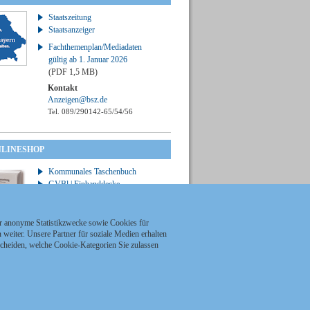
Staatszeitung
Staatsanzeiger
Fachthemenplan/Mediadaten
gültig ab 1. Januar 2026
(PDF 1,5 MB)
Kontakt
Anzeigen@bsz.de
Tel. 089/290142-65/54/56
NLINESHOP
Kommunales Taschenbuch
GVBl | Einbanddecke
ür anonyme Statistikzwecke sowie Cookies für
weiter. Unsere Partner für soziale Medien erhalten
scheiden, welche Cookie-Kategorien Sie zulassen