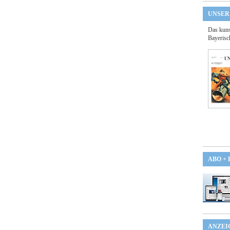
UNSER
Das kuns
Bayerisc
ABO +
ANZEI