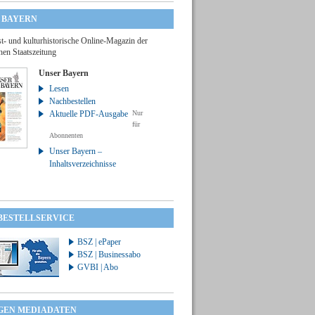
 BAYERN
t- und kulturhistorische Online-Magazin der
hen Staatszeitung
Unser Bayern
Lesen
Nachbestellen
Aktuelle PDF-Ausgabe
Nur
für
Abonnenten
Unser Bayern –
Inhaltsverzeichnisse
 BESTELLSERVICE
BSZ | ePaper
BSZ | Businessabo
GVBI | Abo
GEN MEDIADATEN