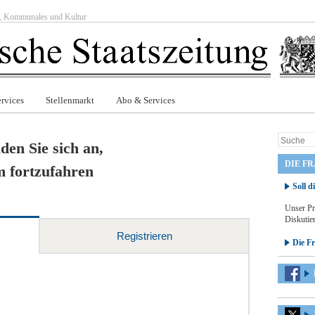
ft, Kommunales und Kultur
rvices
Stellenmarkt
Abo & Services
den Sie sich an,
DIE F
 fortzufahren
Soll d
Unser Pr
Diskutier
Registrieren
Die F