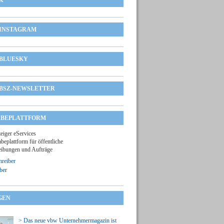
X
INSTAGRAM
BLUESKY
BSZ-NEWSLETTER
BEPLATTFORM
zeiger eServices
beplattform für öffentliche
ibungen und Aufträge
reiber
ber
GEN
> Das neue vbw Unternehmermagazin ist