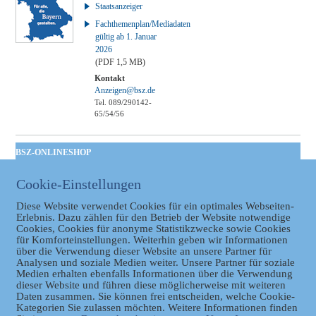
Staatsanzeiger
Fachthemenplan/Mediadaten
gültig ab 1. Januar
2026
(PDF 1,5 MB)
Kontakt
Anzeigen@bsz.de
Tel. 089/290142-
65/54/56
BSZ-ONLINESHOP
Kommunales
Cookie-Einstellungen
Taschenbuch
GVBl | Einbanddecke
Diese Website verwendet Cookies für ein optimales Webseiten-
Erlebnis. Dazu zählen für den Betrieb der Website notwendige
Cookies, Cookies für anonyme Statistikzwecke sowie Cookies
für Komforteinstellungen. Weiterhin geben wir Informationen
über die Verwendung dieser Website an unsere Partner für
Analysen und soziale Medien weiter. Unsere Partner für soziale
Medien erhalten ebenfalls Informationen über die Verwendung
dieser Website und führen diese möglicherweise mit weiteren
Daten zusammen. Sie können frei entscheiden, welche Cookie-
Kategorien Sie zulassen möchten. Weitere Informationen finden
Datenschutz