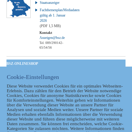
Staatsanzeiger
Fachthemenplan/Mediadaten
gültig ab 1. Januar
2026
(PDF 1,5 MB)
Kontakt
Anzeigen@bsz.de
Tel. 089/290142-
65/54/56
BSZ-ONLINESHOP
Kommunales
Cookie-Einstellungen
Taschenbuch
GVBl | Einbanddecke
Diese Website verwendet Cookies für ein optimales Webseiten-
Erlebnis. Dazu zählen für den Betrieb der Website notwendige
Cookies, Cookies für anonyme Statistikzwecke sowie Cookies
für Komforteinstellungen. Weiterhin geben wir Informationen
über die Verwendung dieser Website an unsere Partner für
Analysen und soziale Medien weiter. Unsere Partner für soziale
Medien erhalten ebenfalls Informationen über die Verwendung
dieser Website und führen diese möglicherweise mit weiteren
Daten zusammen. Sie können frei entscheiden, welche Cookie-
Kategorien Sie zulassen möchten. Weitere Informationen finden
Datenschutz