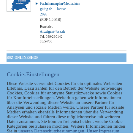
Fachthemenplan/Mediadaten
gültig ab 1. Januar
2026
(PDF 1,5 MB)
Kontakt
Anzeigen@bsz.de
Tel. 089/290142-
65/54/56
BSZ-ONLINESHOP
Kommunales
Taschenbuch
Cookie-Einstellungen
GVBl | Einbanddecke
Diese Website verwendet Cookies für ein optimales Webseiten-
Erlebnis. Dazu zählen für den Betrieb der Website notwendige
Cookies, Cookies für anonyme Statistikzwecke sowie Cookies
für Komforteinstellungen. Weiterhin geben wir Informationen
über die Verwendung dieser Website an unsere Partner für
Analysen und soziale Medien weiter. Unsere Partner für soziale
Medien erhalten ebenfalls Informationen über die Verwendung
dieser Website und führen diese möglicherweise mit weiteren
Daten zusammen. Sie können frei entscheiden, welche Cookie-
Datenschutz
Kategorien Sie zulassen möchten. Weitere Informationen finden
Sie in
unseren Datenschutzbestimmungen.
Unser Impressum.