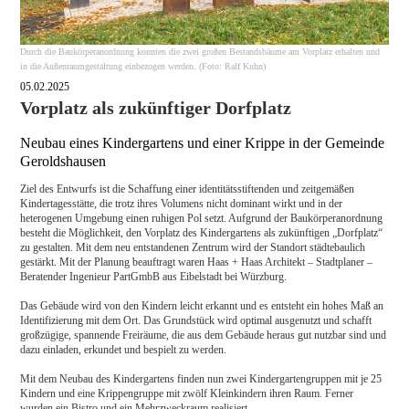
Durch die Baukörperanordnung konnten die zwei großen Bestandsbäume am Vorplatz erhalten und
in die Außenraumgestaltung einbezogen werden. (Foto: Ralf Kuhn)
05.02.2025
Vorplatz als zukünftiger Dorfplatz
Neubau eines Kindergartens und einer Krippe in der Gemeinde
Geroldshausen
Ziel des Entwurfs ist die Schaffung einer identitätsstiftenden und zeitgemäßen
Kindertagesstätte, die trotz ihres Volumens nicht dominant wirkt und in der
heterogenen Umgebung einen ruhigen Pol setzt. Aufgrund der Baukörperanordnung
besteht die Möglichkeit, den Vorplatz des Kindergartens als zukünftigen „Dorfplatz“
zu gestalten. Mit dem neu entstandenen Zentrum wird der Standort städtebaulich
gestärkt. Mit der Planung beauftragt waren Haas + Haas Architekt – Stadtplaner –
Beratender Ingenieur PartGmbB aus Eibelstadt bei Würzburg.
Das Gebäude wird von den Kindern leicht erkannt und es entsteht ein hohes Maß an
Identifizierung mit dem Ort. Das Grundstück wird optimal ausgenutzt und schafft
großzügige, spannende Freiräume, die aus dem Gebäude heraus gut nutzbar sind und
dazu einladen, erkundet und bespielt zu werden.
Mit dem Neubau des Kindergartens finden nun zwei Kindergartengruppen mit je 25
Kindern und eine Krippengruppe mit zwölf Kleinkindern ihren Raum. Ferner
wurden ein Bistro und ein Mehrzweckraum realisiert.