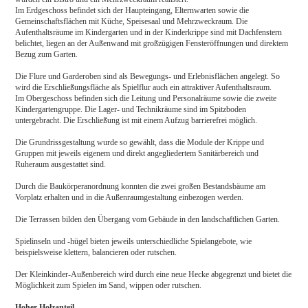
Im Erdgeschoss befindet sich der Haupteingang, Elternwarten sowie die
Gemeinschaftsflächen mit Küche, Speisesaal und Mehrzweckraum. Die
Aufenthaltsräume im Kindergarten und in der Kinderkrippe sind mit Dachfenstern
belichtet, liegen an der Außenwand mit großzügigen Fensteröffnungen und direktem
Bezug zum Garten.
Die Flure und Garderoben sind als Bewegungs- und Erlebnisflächen angelegt. So
wird die Erschließungsfläche als Spielflur auch ein attraktiver Aufenthaltsraum.
Im Obergeschoss befinden sich die Leitung und Personalräume sowie die zweite
Kindergartengruppe. Die Lager- und Technikräume sind im Spitzboden
untergebracht. Die Erschließung ist mit einem Aufzug barrierefrei möglich.
Die Grundrissgestaltung wurde so gewählt, dass die Module der Krippe und
Gruppen mit jeweils eigenem und direkt angegliedertem Sanitärbereich und
Ruheraum ausgestattet sind.
Durch die Baukörperanordnung konnten die zwei großen Bestandsbäume am
Vorplatz erhalten und in die Außenraumgestaltung einbezogen werden.
Die Terrassen bilden den Übergang vom Gebäude in den landschaftlichen Garten.
Spielinseln und -hügel bieten jeweils unterschiedliche Spielangebote, wie
beispielsweise klettern, balancieren oder rutschen.
Der Kleinkinder-Außenbereich wird durch eine neue Hecke abgegrenzt und bietet die
Möglichkeit zum Spielen im Sand, wippen oder rutschen.
Hoher Holzanteil