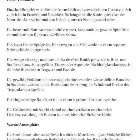
Einzelne Obstgehölze erhöhen die Artenvielfalt und verwandeln den Garten von Zeit
zu Zeit in ein Erntefeld und Naschbeet. So bringen sie die Kinder spielerisch der
Natur, den Jahreszeiten und dem Ursprung unserer Nahrungsmittel näher.
Die bestehende Bruchsteinwand wird erweitert, fasst somit die gesamte Spielfläche
ein und bietet den Kindern zusätzlichen Schutz.
Das Lager für die Spielgeräte, Kinderwagen und Müll werden in einem separaten
Nebengebäude untergebracht.
Der zweigeschossige, modulare und barrierefreie Baukörper wurde in Holz- und
Stahlbetonbauweise ausgeführt. Ein zentraler Aspekt des Nachhaltigkeitskonzepts ist
der hohe Holzanteil an Tragwerk und Fassade.
Die gewählte Holzkonstruktion ermöglicht eine besonders wirtschaftliche Bauweise.
In Stahlbeton wurden nur die Bodenplatte, der Aufzug, die Wände und Decken des
Treppenkerns ausgeführt.
Der eingeschossige Baukörper ist mit einem begrünten Flachdach versehen.
Die Gebäudeteile mit Satteldach sind mit einer vertikalen unbehandelten
Lärchenverschalung, mit Brettern in unterschiedlicher Breite, verkleidet.
Warme Atmosphäre
Die Innenräume haben ausschließlich natürliche Materialien – glatte Holzoberflächen
kombiniert mit unifarbenem Bodenbelag auf ökologischer Basis schaffen eine