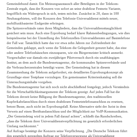
Gemeindebund damit. Ein Meinungsaustausch aller Beteiligten in der Telekom-
Zentrale ergab, dass der Konzern von sofort an seine drahtlose Festnetz-Variante,
begrifflich ein Widerspruch in sich, testen möchte. Zunächst in 20, dann in 100
Neubaugebieten, will der Konzern den Telefonie-Universaldienst mittels neuer,
mobilfunkbasierter Endgeräte erbringen.
Die Spitzenverbände raten ihren Mitgliedern, dass die Universaldiensttauglichkeit
gesichert sein muss. Auch eine Erprobung bedarf klarer Rahmenbedingungen, wie dies
beispielsweise bei der Umstellung des Telefonzellen-Universaldienstes auf Basistelefone
der Fall war. Tatsächlich hatte das vor etwa zehn Jahren zur Zufriedenheit der
Gemeinden geklappt, auch wenn die Telekom die Gelegenheit genutzt habe, das eine
oder andere Telefonhäuschen einzusparen, wie ein Bürgermeister kritisch anmerkt.
Vorgeschaltet war damals ein zweijähriger Pilotversuch durch ein unabhängiges
Institut, an dem auch die Bundesnetzagentur, die kommunalen Spitzenverbände und
die Verbraucherzentralen beteiligt waren. Der Gemeindetag hat in diesem
Zusammenhang die Telekom aufgefordert, ein detailliertes Erprobungskonzept als
Grundlage einer Testphase vorzulegen. Ein gemeinsamer Kriterienkatalog soll die
Untersuchungsinhalte vorgeben.
Die Bundesnetzagentur hat sich noch nicht abschließend festgelegt, jedoch Verständnis
für die Wirtschaftlichkeitsargumente der Telekom gezeigt. Auf jeden Fall hat die
Telekom derzeit keine Billigung der Bundesnetzagentur, den traditionellen
Kupferkabelanschluss durch einen drahtlosen Festnetztelefonanschluss zu ersetzen,
betont Busse, auch nicht im Erprobungsfall. Keine Alternative sieht der Jurist in dem
Verweis auf einen Breitbandanschluss und der Möglichkeit zur VoIP-Kommunikation.
„Der Gemeindetag wird in jedem Fall darauf achten“, schließt das Rundschreiben,
„dass die Telekom ihrer Universaldienstverpflichtung im gesetzlich erforderlichen
Umfang nachkommt.“
Auf Anfrage bestätigt der Konzern seine Verpflichtung. „Die Deutsche Telekom führt
den gesetzlich geregelten Auftrag zur Telefonversorgung als Universaldienst