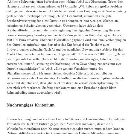
Ähnliche Schwierigkeiten befürchtet auch Helmut Weiß aus Obernzenn. Neben dem
Hauptort umfasst sein Gemeindegebiet 14 Ortsteile. „Wir haben ein großes Problem
dahingehend, dass sich in zehn Ortsteilen ein drahtloser Empfang als äußerst schwierig
gestaltet oder überhaupt nicht möglich ist.“ Der Anlauf, zumindest eine gute
Breitbandversorgung für diese Ortsteile zu erlangen, sei vor wenigen Wochen an
technischen Schwierigkeiten gescheitert. Obernzenn habe sich an dem
Breitbandförderprogramm der Staatsregierung beteiligt, eine Zuwendung für eine
bessere Versorgung beantragt und auch die Zusage für den Höchstbetrag in Höhe von
100 000 Euro erhalten. Über eine Hybridlösung (phon) wird eine Funkverbindung zu
den Ortsteilen aufgebaut und dort über das Kupferkabel der Telekom zum
Endverbraucher gebracht. Nach Abzug der staatlichen Zuwendung verbleibt für den
Markt Obernzenn immerhin noch ein Eigenanteil in Höhe von 273 000 Euro. „Da wir
den Eigenanteil in voller Höhe nicht in den Haushalt unterbringen, haben wir uns
entschieden, unter Ausnutzung der höchstmöglichen Zuwendung zunächst nur zwei
Ortsteile anzuschließen“, so Weiß. „Eine weitere Verschlechterung des
Digitalfunknetzes wäre für unser Gemeindegebiet äußerst fatal“, schreibt der
Bürgermeister an den Gemeindetag. Er hoffe, dass die kommunalen Spitzenverbände
weiter auf der Hut sind, dass „die Telekom ihrer Universaldienstverpflichtung im
gesetzlich erforderlichen Umfang nachkommt und eine Erprobung durch klare
Rahmenbedingungen abgesichert wird“.
Nachrangiges Kriterium
In diese Richtung tendiert auch der Deutsche Städte- und Gemeindebund. Er steht dem
Vorhaben der Telekom kritisch gegenüber. Zwar wird anerkannt, dass die als
Wirtschaftsunternehmen nach Kosteneinsparpotentialen suchen muss, jedoch können
„Wirtschaftlichkeitskriterien im Zusammenhang mit Universaldienstleistungen nur