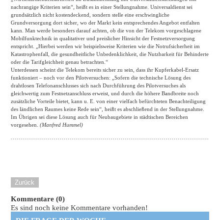
nachrangige Kriterien sein“, heißt es in einer Stellungnahme. Universaldienst sei
grundsätzlich nicht kostendeckend, sondern stelle eine erschwingliche
Grundversorgung dort sicher, wo der Markt kein entsprechendes Angebot entfalten
kann. Man werde besonders darauf achten, ob die von der Telekom vorgeschlagene
Mobilfunktechnik in qualitativer und preislicher Hinsicht der Festnetzversorgung
entspricht. „Hierbei werden wir beispielsweise Kriterien wie die Notrufsicherheit im
Katastrophenfall, die gesundheitliche Unbedenklichkeit, die Nutzbarkeit für Behinderte
oder die Tarifgleichheit genau betrachten.“
Unterdessen scheint die Telekom bereits sicher zu sein, dass ihr Kupferkabel-Ersatz
funktioniert – noch vor den Pilotversuchen: „Sofern die technische Lösung des
drahtlosen Telefonanschlusses sich nach Durchführung des Pilotversuches als
gleichwertig zum Festnetzanschluss erweist, und durch die höhere Bandbreite noch
zusätzliche Vorteile bietet, kann u. E. von einer vielfach befürchteten Benachteiligung
des ländlichen Raumes keine Rede sein“, heißt es abschließend in der Stellungnahme.
Im Übrigen sei diese Lösung auch für Neubaugebiete in städtischen Bereichen
vorgesehen.
(Manfred Hummel)
Zurück
Kommentare (0)
Es sind noch keine Kommentare vorhanden!