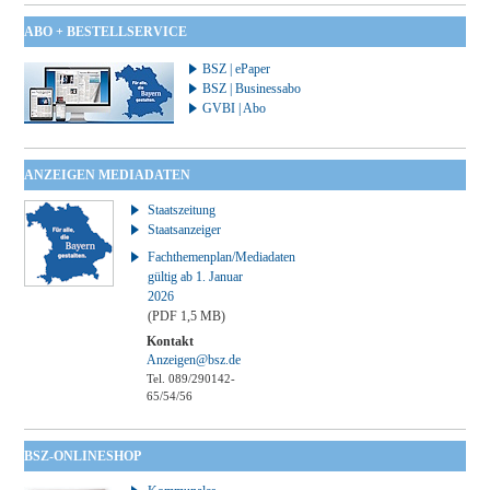
ABO + BESTELLSERVICE
BSZ | ePaper
BSZ | Businessabo
GVBI | Abo
ANZEIGEN MEDIADATEN
Staatszeitung
Staatsanzeiger
Fachthemenplan/Mediadaten
gültig ab 1. Januar
2026
(PDF 1,5 MB)
Kontakt
Anzeigen@bsz.de
Tel. 089/290142-
65/54/56
BSZ-ONLINESHOP