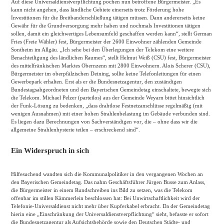
Auf diese Universaldienstverpflichtung pochen nun betroffene Bürgermeister. „Es
kann nicht angehen, dass ländliche Gebiete einerseits trotz Förderung hohe
Investitionen für die Breitbanderschließung tätigen müssen. Dann andererseits keine
Gewähr für die Grundversorgung mehr haben und nochmals Investitionen tätigen
sollen, damit ein gleichwertiges Lebensumfeld geschaffen werden kann“, stellt German
Fries (Freie Wähler) fest, Bürgermeister der 2600 Einwohner zählenden Gemeinde
Sontheim im Allgäu. „Ich sehe bei den Überlegungen der Telekom eine weitere
Benachteiligung des ländlichen Raumes“, stellt Helmut Weiß (CSU) fest, Bürgermeister
des mittelfränkischen Marktes Obernzenn mit 2800 Einwohnern. Alois Scherer (CSU),
Bürgermeister im oberpfälzischen Deining, sollte keine Telefonleitungen für einen
Gewerbepark erhalten. Erst als er die Bundesnetzagentur, den zuständigen
Bundestagsabgeordneten und den Bayerischen Gemeindetag einschaltete, bewegte sich
die Telekom. Michael Pelzer (parteilos) aus der Gemeinde Weyarn bittet hinsichtlich
der Funk-Lösung zu bedenken, „dass drahtlose Festnetzanschlüsse regelmäßig (mit
wenigen Ausnahmen) mit einer hohen Strahlenbelastung im Gebäude verbunden sind.
Es liegen dazu Berechnungen von Sachverständigen vor, die – ohne dass wir die
allgemeine Strahlenhysterie teilen – erschreckend sind“.
Ein Widerspruch in sich
Hilfesuchend wandten sich die Kommunalpolitiker in den vergangenen Wochen an
den Bayerischen Gemeindetag. Das nahm Geschäftsführer Jürgen Busse zum Anlass,
die Bürgermeister in einem Rundschreiben ins Bild zu setzen, was die Telekom
offenbar im stillen Kämmerlein beschlossen hat: Bei Unwirtschaftlichkeit wird der
Telefonie-Universaldienst nicht mehr über Kupferkabel erbracht. Da der Gemeindetag
hierin eine „Einschränkung der Universaldienstverpflichtung“ sieht, befasste er sofort
die Bundesnetzagentur als Aufsichtsbehörde sowie den Deutschen Städte- und