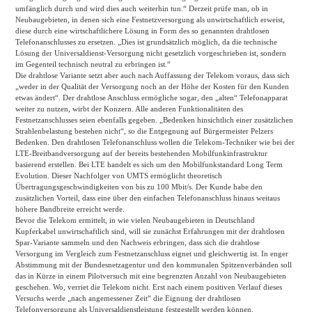
umfänglich durch und wird dies auch weiterhin tun.“ Derzeit prüfe man, ob in
Neubaugebieten, in denen sich eine Festnetzversorgung als unwirtschaftlich erweist,
diese durch eine wirtschaftlichere Lösung in Form des so genannten drahtlosen
Telefonanschlusses zu ersetzen. „Dies ist grundsätzlich möglich, da die technische
Lösung der Universaldienst-Versorgung nicht gesetzlich vorgeschrieben ist, sondern
im Gegenteil technisch neutral zu erbringen ist.“
Die drahtlose Variante setzt aber auch nach Auffassung der Telekom voraus, dass sich
„weder in der Qualität der Versorgung noch an der Höhe der Kosten für den Kunden
etwas ändert“. Der drahtlose Anschluss ermögliche sogar, den „alten“ Telefonapparat
weiter zu nutzen, wirbt der Konzern. Alle anderen Funktionalitäten des
Festnetzanschlusses seien ebenfalls gegeben. „Bedenken hinsichtlich einer zusätzlichen
Strahlenbelastung bestehen nicht“, so die Entgegnung auf Bürgermeister Pelzers
Bedenken. Den drahtlosen Telefonanschluss wollen die Telekom-Techniker wie bei der
LTE-Breitbandversorgung auf der bereits bestehenden Mobilfunkinfrastruktur
basierend erstellen. Bei LTE handelt es sich um den Mobilfunkstandard Long Term
Evolution. Dieser Nachfolger von UMTS ermöglicht theoretisch
Übertragungsgeschwindigkeiten von bis zu 100 Mbit/s. Der Kunde habe den
zusätzlichen Vorteil, dass eine über den einfachen Telefonanschluss hinaus weitaus
höhere Bandbreite erreicht werde.
Bevor die Telekom ermittelt, in wie vielen Neubaugebieten in Deutschland
Kupferkabel unwirtschaftlich sind, will sie zunächst Erfahrungen mit der drahtlosen
Spar-Variante sammeln und den Nachweis erbringen, dass sich die drahtlose
Versorgung im Vergleich zum Festnetzanschluss eignet und gleichwertig ist. In enger
Abstimmung mit der Bundesnetzagentur und den kommunalen Spitzenverbänden soll
das in Kürze in einem Pilotversuch mit eine begrenzten Anzahl von Neubaugebieten
geschehen. Wo, verriet die Telekom nicht. Erst nach einem positiven Verlauf dieses
Versuchs werde „nach angemessener Zeit“ die Eignung der drahtlosen
Telefonversorgung als Universaldienstleistung festgestellt werden können.