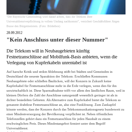
"Der Bayerische Gemeindetag wird darauf achten, dass die Telekom ihrer
Universaldienstverpflichtung in vollem Umfang nachkommt", versichert Geschäftsführer Jürgen
Busse den Bürgermeistern. (Foto: Bilderbox)
28.09.2012
"Kein Anschluss unter dieser Nummer"
Die Telekom will in Neubaugebieten künftig
Festnetzanschlüsse auf Mobilfunk-Basis anbieten, wenn die
Verlegung von Kupferkabeln unrentabel ist
Auf harsche Kritik und strikte Ablehnung stößt bei Städten und Gemeinden in
Deutschland die neueste Sparaktion der Telekom: Erschließen Kommunen
Neubaugebiete oder schließen Baulücken, will der Konzern in Zukunft keine
Kupferkabel für Festnetzanschlüsse mehr in die Erde verlegen, wenn dies für ihn
unwirtschaftlich ist. Diese Sparmaßnahme trifft vor allem den ländlichen Raum, weil in
kleinen Dörfern die Zahl der Anschlüsse naturgemäß wesentlich geringer ist als in
dichter besiedelten Gebieten. Als Alternative zum Kupferkabel bietet die Telekom so
genannte drahtlose Festnetzanschlüsse an, also eine Funklösung. Zum Zankapfel
könnte werden, dass der Konzern durch das Telekommunikationsgesetz bundesweit zu
einer Mindestversorgung der Bevölkerung verpflichtet ist. Neben öffentlichen
Telefonzellen gehört dazu ein Festnetzanschluss für jeden Haushalt zu einem
erschwinglichen Preis. Dieses Mindestangebot firmiert unter dem Begriff
Universaldienst.