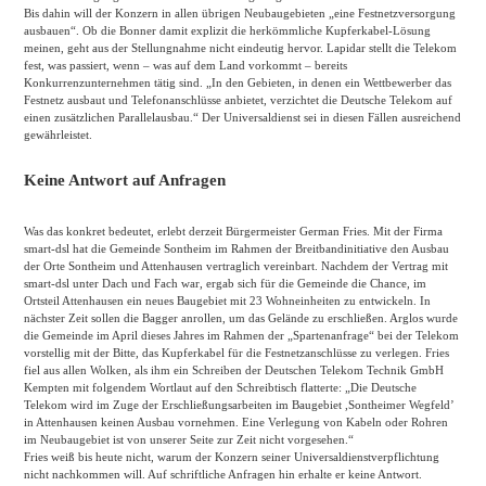
Bis dahin will der Konzern in allen übrigen Neubaugebieten „eine Festnetzversorgung
ausbauen“. Ob die Bonner damit explizit die herkömmliche Kupferkabel-Lösung
meinen, geht aus der Stellungnahme nicht eindeutig hervor. Lapidar stellt die Telekom
fest, was passiert, wenn – was auf dem Land vorkommt – bereits
Konkurrenzunternehmen tätig sind. „In den Gebieten, in denen ein Wettbewerber das
Festnetz ausbaut und Telefonanschlüsse anbietet, verzichtet die Deutsche Telekom auf
einen zusätzlichen Parallelausbau.“ Der Universaldienst sei in diesen Fällen ausreichend
gewährleistet.
Keine Antwort auf Anfragen
Was das konkret bedeutet, erlebt derzeit Bürgermeister German Fries. Mit der Firma
smart-dsl hat die Gemeinde Sontheim im Rahmen der Breitbandinitiative den Ausbau
der Orte Sontheim und Attenhausen vertraglich vereinbart. Nachdem der Vertrag mit
smart-dsl unter Dach und Fach war, ergab sich für die Gemeinde die Chance, im
Ortsteil Attenhausen ein neues Baugebiet mit 23 Wohneinheiten zu entwickeln. In
nächster Zeit sollen die Bagger anrollen, um das Gelände zu erschließen. Arglos wurde
die Gemeinde im April dieses Jahres im Rahmen der „Spartenanfrage“ bei der Telekom
vorstellig mit der Bitte, das Kupferkabel für die Festnetzanschlüsse zu verlegen. Fries
fiel aus allen Wolken, als ihm ein Schreiben der Deutschen Telekom Technik GmbH
Kempten mit folgendem Wortlaut auf den Schreibtisch flatterte: „Die Deutsche
Telekom wird im Zuge der Erschließungsarbeiten im Baugebiet ,Sontheimer Wegfeld’
in Attenhausen keinen Ausbau vornehmen. Eine Verlegung von Kabeln oder Rohren
im Neubaugebiet ist von unserer Seite zur Zeit nicht vorgesehen.“
Fries weiß bis heute nicht, warum der Konzern seiner Universaldienstverpflichtung
nicht nachkommen will. Auf schriftliche Anfragen hin erhalte er keine Antwort.