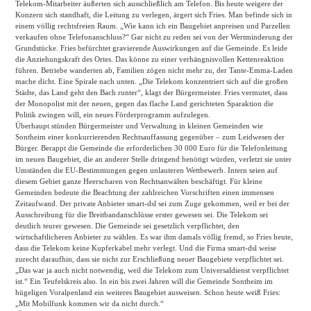
Telekom-Mitarbeiter äußerten sich ausschließlich am Telefon. Bis heute weigere der
Konzern sich standhaft, die Leitung zu verlegen, ärgert sich Fries. Man befinde sich in
einem völlig rechtsfreien Raum. „Wie kann ich ein Baugebiet anpreisen und Parzellen
verkaufen ohne Telefonanschluss?“ Gar nicht zu reden sei von der Wertminderung der
Grundstücke. Fries befürchtet gravierende Auswirkungen auf die Gemeinde. Es leide
die Anziehungskraft des Ortes. Das könne zu einer verhängnisvollen Kettenreaktion
führen. Betriebe wanderten ab, Familien zögen nicht mehr zu, der Tante-Emma-Laden
mache dicht. Eine Spirale nach unten. „Die Telekom konzentriert sich auf die großen
Städte, das Land geht den Bach runter“, klagt der Bürgermeister. Fries vermutet, dass
der Monopolist mit der neuen, gegen das flache Land gerichteten Sparaktion die
Politik zwingen will, ein neues Förderprogramm aufzulegen.
Überhaupt stünden Bürgermeister und Verwaltung in kleinen Gemeinden wie
Sontheim einer konkurrierenden Rechtsauffassung gegenüber – zum Leidwesen der
Bürger. Berappt die Gemeinde die erforderlichen 30 000 Euro für die Telefonleitung
im neuen Baugebiet, die an anderer Stelle dringend benötigt würden, verletzt sie unter
Umständen die EU-Bestimmungen gegen unlauteren Wettbewerb. Intern seien auf
diesem Gebiet ganze Heerscharen von Rechtsanwälten beschäftigt. Für kleine
Gemeinden bedeute die Beachtung der zahlreichen Vorschriften einen immensen
Zeitaufwand. Der private Anbieter smart-dsl sei zum Zuge gekommen, weil er bei der
Ausschreibung für die Breitbandanschlüsse erster gewesen sei. Die Telekom sei
deutlich teurer gewesen. Die Gemeinde sei gesetzlich verpflichtet, den
wirtschaftlicheren Anbieter zu wählen. Es war ihm damals völlig fremd, so Fries heute,
dass die Telekom keine Kupferkabel mehr verlegt. Und die Firma smart-dsl weise
zurecht daraufhin, dass sie nicht zur Erschließung neuer Baugebiete verpflichtet sei.
„Das war ja auch nicht notwendig, weil die Telekom zum Universaldienst verpflichtet
ist.“ Ein Teufelskreis also. In ein bis zwei Jahren will die Gemeinde Sontheim im
hügeligen Voralpenland ein weiteres Baugebiet ausweisen. Schon heute weiß Fries:
„Mit Mobilfunk kommen wir da nicht durch.“