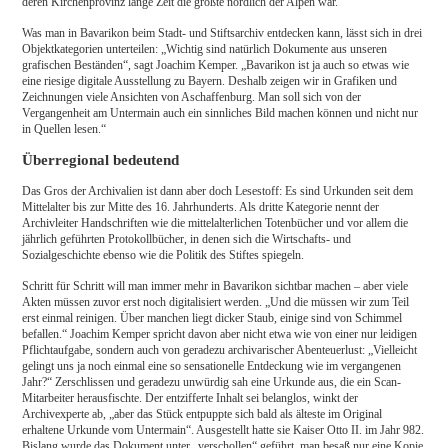
deren Kirchenprovinz lange Zeit die größte nördlich der Alpen war.
Was man in Bavarikon beim Stadt- und Stiftsarchiv entdecken kann, lässt sich in drei
Objektkategorien unterteilen: „Wichtig sind natürlich Dokumente aus unseren
grafischen Beständen“, sagt Joachim Kemper. „Bavarikon ist ja auch so etwas wie
eine riesige digitale Ausstellung zu Bayern. Deshalb zeigen wir in Grafiken und
Zeichnungen viele Ansichten von Aschaffenburg. Man soll sich von der
Vergangenheit am Untermain auch ein sinnliches Bild machen können und nicht nur
in Quellen lesen.“
Überregional bedeutend
Das Gros der Archivalien ist dann aber doch Lesestoff: Es sind Urkunden seit dem
Mittelalter bis zur Mitte des 16. Jahrhunderts. Als dritte Kategorie nennt der
Archivleiter Handschriften wie die mittelalterlichen Totenbücher und vor allem die
jährlich geführten Protokollbücher, in denen sich die Wirtschafts- und
Sozialgeschichte ebenso wie die Politik des Stiftes spiegeln.
Schritt für Schritt will man immer mehr in Bavarikon sichtbar machen – aber viele
Akten müssen zuvor erst noch digitalisiert werden. „Und die müssen wir zum Teil
erst einmal reinigen. Über manchen liegt dicker Staub, einige sind von Schimmel
befallen.“ Joachim Kemper spricht davon aber nicht etwa wie von einer nur leidigen
Pflichtaufgabe, sondern auch von geradezu archivarischer Abenteuerlust: „Vielleicht
gelingt uns ja noch einmal eine so sensationelle Entdeckung wie im vergangenen
Jahr?“ Zerschlissen und geradezu unwürdig sah eine Urkunde aus, die ein Scan-
Mitarbeiter herausfischte. Der entzifferte Inhalt sei belanglos, winkt der
Archivexperte ab, „aber das Stück entpuppte sich bald als älteste im Original
erhaltene Urkunde vom Untermain“. Ausgestellt hatte sie Kaiser Otto II. im Jahr 982.
Bislang wurde das Dokument unter „verschollen“ geführt, man besaß nur eine Kopie