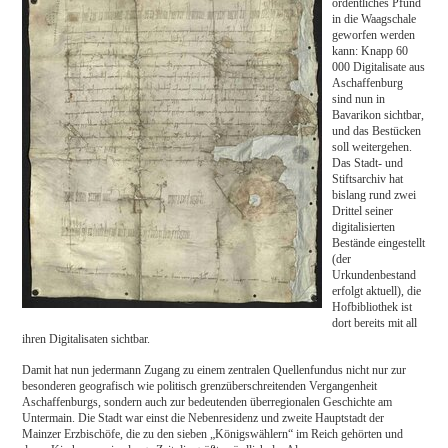
ordentliches Pfund
in die Waagschale
geworfen werden
kann: Knapp 60
000 Digitalisate aus
Aschaffenburg
sind nun in
Bavarikon sichtbar,
und das Bestücken
soll weitergehen.
Das Stadt- und
Stiftsarchiv hat
bislang rund zwei
Drittel seiner
digitalisierten
Bestände eingestellt
(der
Urkundenbestand
erfolgt aktuell), die
Hofbibliothek ist
dort bereits mit all
ihren Digitalisaten sichtbar.
Damit hat nun jedermann Zugang zu einem zentralen Quellenfundus nicht nur zur
besonderen geografisch wie politisch grenzüberschreitenden Vergangenheit
Aschaffenburgs, sondern auch zur bedeutenden überregionalen Geschichte am
Untermain. Die Stadt war einst die Nebenresidenz und zweite Hauptstadt der
Mainzer Erzbischöfe, die zu den sieben „Königswählern“ im Reich gehörten und