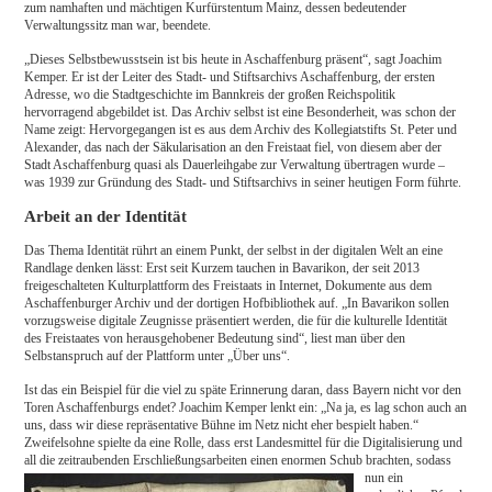
zum namhaften und mächtigen Kurfürstentum Mainz, dessen bedeutender
Verwaltungssitz man war, beendete.
„Dieses Selbstbewusstsein ist bis heute in Aschaffenburg präsent“, sagt Joachim
Kemper. Er ist der Leiter des Stadt- und Stiftsarchivs Aschaffenburg, der ersten
Adresse, wo die Stadtgeschichte im Bannkreis der großen Reichspolitik
hervorragend abgebildet ist. Das Archiv selbst ist eine Besonderheit, was schon der
Name zeigt: Hervorgegangen ist es aus dem Archiv des Kollegiatstifts St. Peter und
Alexander, das nach der Säkularisation an den Freistaat fiel, von diesem aber der
Stadt Aschaffenburg quasi als Dauerleihgabe zur Verwaltung übertragen wurde –
was 1939 zur Gründung des Stadt- und Stiftsarchivs in seiner heutigen Form führte.
Arbeit an der Identität
Das Thema Identität rührt an einem Punkt, der selbst in der digitalen Welt an eine
Randlage denken lässt: Erst seit Kurzem tauchen in Bavarikon, der seit 2013
freigeschalteten Kulturplattform des Freistaats in Internet, Dokumente aus dem
Aschaffenburger Archiv und der dortigen Hofbibliothek auf. „In Bavarikon sollen
vorzugsweise digitale Zeugnisse präsentiert werden, die für die kulturelle Identität
des Freistaates von herausgehobener Bedeutung sind“, liest man über den
Selbstanspruch auf der Plattform unter „Über uns“.
Ist das ein Beispiel für die viel zu späte Erinnerung daran, dass Bayern nicht vor den
Toren Aschaffenburgs endet? Joachim Kemper lenkt ein: „Na ja, es lag schon auch an
uns, dass wir diese repräsentative Bühne im Netz nicht eher bespielt haben.“
Zweifelsohne spielte da eine Rolle, dass erst Landesmittel für die Digitalisierung und
all die zeitraubenden
Erschließungsarbeiten einen enormen Schub brachten, sodass
nun ein