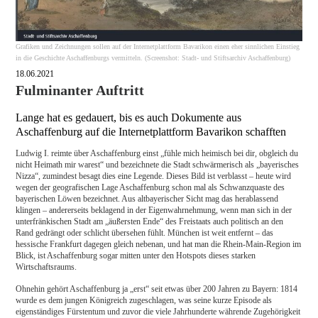
Grafiken und Zeichnungen sollen auf der Internetplattform Bavarikon einen eher sinnlichen Einstieg
in die Geschichte Aschaffenburgs vermitteln. (Screenshot: Stadt- und Stiftsarchiv Aschaffenburg)
18.06.2021
Fulminanter Auftritt
Lange hat es gedauert, bis es auch Dokumente aus
Aschaffenburg auf die Internetplattform Bavarikon schafften
Ludwig I. reimte über Aschaffenburg einst „fühle mich heimisch bei dir, obgleich du
nicht Heimath mir warest“ und bezeichnete die Stadt schwärmerisch als „bayerisches
Nizza“, zumindest besagt dies eine Legende. Dieses Bild ist verblasst – heute wird
wegen der geografischen Lage Aschaffenburg schon mal als Schwanzquaste des
bayerischen Löwen bezeichnet. Aus altbayerischer Sicht mag das herablassend
klingen – andererseits beklagend in der Eigenwahrnehmung, wenn man sich in der
unterfränkischen Stadt am „äußersten Ende“ des Freistaats auch politisch an den
Rand gedrängt oder schlicht übersehen fühlt. München ist weit entfernt – das
hessische Frankfurt dagegen gleich nebenan, und hat man die Rhein-Main-Region im
Blick, ist Aschaffenburg sogar mitten unter den Hotspots dieses starken
Wirtschaftsraums.
Ohnehin gehört Aschaffenburg ja „erst“ seit etwas über 200 Jahren zu Bayern: 1814
wurde es dem jungen Königreich zugeschlagen, was seine kurze Episode als
eigenständiges Fürstentum und zuvor die viele Jahrhunderte währende Zugehörigkeit