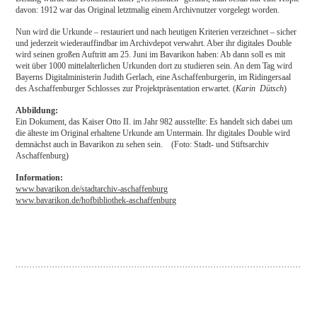
davon: 1912 war das Original letztmalig einem Archivnutzer vorgelegt worden.
Nun wird die Urkunde – restauriert und nach heutigen Kriterien verzeichnet – sicher
und jederzeit wiederauffindbar im Archivdepot verwahrt. Aber ihr digitales Double
wird seinen großen Auftritt am 25. Juni im Bavarikon haben: Ab dann soll es mit
weit über 1000 mittelalterlichen Urkunden dort zu studieren sein. An dem Tag wird
Bayerns Digitalministerin Judith Gerlach, eine Aschaffenburgerin, im Ridingersaal
des Aschaffenburger Schlosses zur Projektpräsentation erwartet. (
Karin Dütsch
)
Abbildung:
Ein Dokument, das Kaiser Otto II. im Jahr 982 ausstellte: Es handelt sich dabei um
die älteste im Original erhaltene Urkunde am Untermain. Ihr digitales Double wird
demnächst auch in Bavarikon zu sehen sein. (Foto: Stadt- und Stiftsarchiv
Aschaffenburg)
Information:
www.bavarikon.de/stadtarchiv-aschaffenburg
www.bavarikon.de/hofbibliothek-aschaffenburg