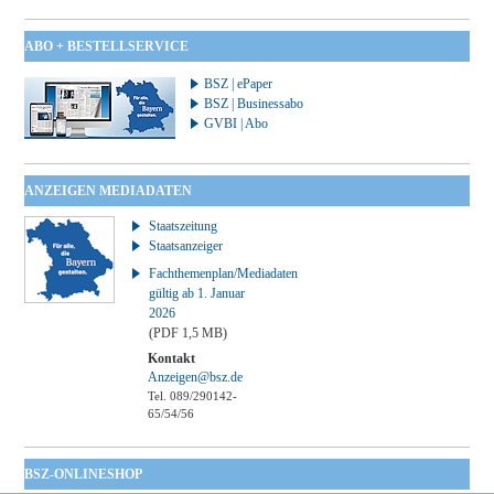
ABO + BESTELLSERVICE
BSZ | ePaper
BSZ | Businessabo
GVBI | Abo
ANZEIGEN MEDIADATEN
Staatszeitung
Staatsanzeiger
Fachthemenplan/Mediadaten
gültig ab 1. Januar
2026
(PDF 1,5 MB)
Kontakt
Anzeigen@bsz.de
Tel. 089/290142-
65/54/56
BSZ-ONLINESHOP