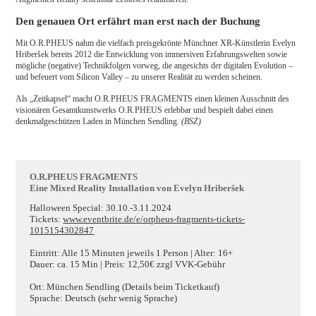
Den genauen Ort erfährt man erst nach der Buchung
Mit O.R.PHEUS nahm die vielfach preisgekrönte Münchner XR-Künstlerin Evelyn
Hriberšek bereits 2012 die Entwicklung von immersiven Erfahrungswelten sowie
mögliche (negative) Technikfolgen vorweg, die angesichts der digitalen Evolution –
und befeuert vom Silicon Valley – zu unserer Realität zu werden scheinen.
Als „Zeitkapsel“ macht O.R.PHEUS FRAGMENTS einen kleinen Ausschnitt des
visionären Gesamtkunstwerks O.R.PHEUS erlebbar und bespielt dabei einen
denkmalgeschützen Laden in München Sendling.
(BSZ)
O.R.PHEUS FRAGMENTS
Eine Mixed Reality Installation von Evelyn Hriberšek
Halloween Special: 30.10.-3.11.2024
Tickets:
www.eventbrite.de/e/orpheus-fragments-tickets-
1015154302847
Eintritt: Alle 15 Minuten jeweils 1 Person | Alter: 16+
Dauer: ca. 15 Min | Preis: 12,50€ zzgl VVK-Gebühr
Ort: München Sendling (Details beim Ticketkauf)
Sprache: Deutsch (sehr wenig Sprache)