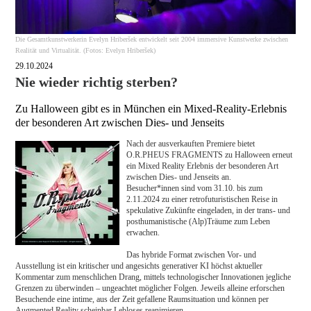
Die Gesamtkunstwerkerin Evelyn Hriberšek entwickelt seit 2004 immersive Kunstwerke zwischen
Realität und Virtualität. (Fotos: Evelyn Hriberšek)
29.10.2024
Nie wieder richtig sterben?
Zu Halloween gibt es in München ein Mixed-Reality-Erlebnis
der besonderen Art zwischen Dies- und Jenseits
Nach der ausverkauften Premiere bietet
O.R.PHEUS FRAGMENTS zu Halloween erneut
ein Mixed Reality Erlebnis der besonderen Art
zwischen Dies- und Jenseits an.
Besucher*innen sind vom 31.10. bis zum
2.11.2024 zu einer retrofuturistischen Reise in
spekulative Zukünfte eingeladen, in der trans- und
posthumanistische (Alp)Träume zum Leben
erwachen.
Das hybride Format zwischen Vor- und
Ausstellung ist ein kritischer und angesichts generativer KI höchst aktueller
Kommentar zum menschlichen Drang, mittels technologischer Innovationen jegliche
Grenzen zu überwinden – ungeachtet möglicher Folgen. Jeweils alleine erforschen
Besuchende eine intime, aus der Zeit gefallene Raumsituation und können per
Augmented Reality scheinbar Lebloses reanimieren.