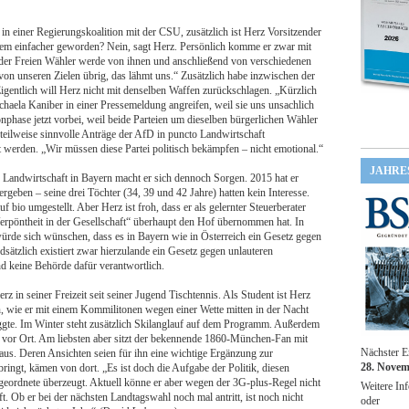
 in einer Regierungskoalition mit der CSU, zusätzlich ist Herz Vorsitzender
itdem einfacher geworden? Nein, sagt Herz. Persönlich komme er zwar mit
 der Freien Wähler werde von ihnen und anschließend von verschiedenen
von unseren Zielen übrig, das lähmt uns.“ Zusätzlich habe inzwischen der
entlich will Herz nicht mit denselben Waffen zurückschlagen. „Kürzlich
haela Kaniber in einer Pressemeldung angreifen, weil sie uns unsachlich
onphase jetzt vorbei, weil beide Parteien um dieselben bürgerlichen Wähler
eilweise sinnvolle Anträge der AfD in puncto Landwirtschaft
 werden. „Wir müssen diese Partei politisch bekämpfen – nicht emotional.“
JAHRE
e Landwirtschaft in Bayern macht er sich dennoch Sorgen. 2015 hat er
geben – seine drei Töchter (34, 39 und 42 Jahre) hatten kein Interesse.
f bio umgestellt. Aber Herz ist froh, dass er als gelernter Steuerberater
erpöntheit in der Gesellschaft“ überhaupt den Hof übernommen hat. In
 würde sich wünschen, dass es in Bayern wie in Österreich ein Gesetz gegen
dsätzlich existiert zwar hierzulande ein Gesetz gegen unlauteren
nd keine Behörde dafür verantwortlich.
z in seiner Freizeit seit seiner Jugend Tischtennis. Als Student ist Herz
n, wie er mit einem Kommilitonen wegen einer Wette mitten in der Nacht
gte. Im Winter steht zusätzlich Skilanglauf auf dem Programm. Außerdem
pe vor Ort. Am liebsten aber sitzt der bekennende 1860-München-Fan mit
Nächster E
s. Deren Ansichten seien für ihn eine wichtige Ergänzung zur
28. Novem
bringt, kämen von dort. „Es ist doch die Aufgabe der Politik, diesen
eordnete überzeugt. Aktuell könne er aber wegen der 3G-plus-Regel nicht
Weitere Inf
t. Ob er bei der nächsten Landtagswahl noch mal antritt, ist noch nicht
oder