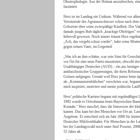
Ökotrophologin. Aus der Heimat auszubrechen, eine
fasziniert.
Herz ist im Landtag ein Unikum. Während vor allem
Vorsitzende des Agrarausschusses schon nach dem er
Geborene über seine zwiespältige Kindheit. Der V
damals jungen Bub täglich „knackige Ohrfeigen“ ver
liebevoll gewesen. Noch immer träumt Herz regelmä
„Ach, das vergeht schon wieder“, habe seine Mutter
gegen seinen Vater, im Gegenteil.
„Was ich an ihm schätze, war sein Sinn für Gerechti
vor Ort für eine neue Partei einzutreten, obwohl d
Unabhängiger Deutscher (AUD) – ein aus heutiger S
antifaschistischer Gruppierungen, die ihren Refor
Grünen aufgingen. Gerade weil Herz junior beim tä
als „Kommunistenbübchen“ verschrien war, begann e
mich inspiriert, motiviert und meine politische Lauf
Herz’ politische Karriere begann mit regelmäßigen Le
1992 wurde er Ortsobmann beim Bayerischen Bauern
Kontakt.“ Herz missfiel, dass die Interessen der kl
kamen. Das kam bei den Menschen vor Ort an. Lau
Angebote. Er entschied sich im Jahr 2000 für letzte
Deutscher Milchviehhalter. Für Menschen in der Lan
bei der Landtagswahl noch unter fünf Prozent, 200
55 Jahre alt.