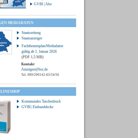
GVBI | Abo
GEN MEDIADATEN
Staatszeitung
Staatsanzeiger
Fachthemenplan/Mediadaten
gültig ab 1. Januar 2026
(PDF 1,5 MB)
Kontakt
Anzeigen@bsz.de
Tel. 089/290142-65/54/56
NLINESHOP
Kommunales Taschenbuch
GVBl | Einbanddecke