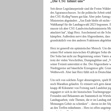
„Die CSU lähmt uns“
Seit dieser Legislaturperiode sind die Freien Wähler
des Agrarausschusses. Ist die politische Arbeit se
den CSU-Kolleg*innen gut klar. Aber jeder Antrag
Ministerien abgeändert. „Am Ende bleibt oft nichts 
Wahlkampf für die Landtagswahl 2023 begonnen. Eig
musste ich aber CSU-Landwirtschaftsministerin Mic
attackiert hat“, klagt Herz. Anscheinend sei die Sch
kämpften. Außerdem nervt den Abgeordneten, dass t
grundsätzlich von den anderen Fraktionen abgelehnt
Herz ist generell ein optimistischer Mensch. Um di
seinen Hof seinem inzwischen 43-jährigen Sohn über
Der Sohn hat nicht zur Begeisterung seines Vaters au
trotz der vielen Vorschriften, Dumpinglöhne und „V
seiner Freizeit unterstützt er ihn. Der Abgeordnete
Niedrigpreise auf bäuerliche Erzeugnisse gibt. Grun
Wettbewerb. Aber laut Herz fühlt sich in Deutschla
Um sich von solchem Ärger abzureagieren, spielt Her
noch Marathon gelaufen. Er erinnert sich gern dara
knapp 40 Kilometer von Freising nach Landshut jog
engagiert er sich in der historischen Trachtengrup
Freunden und Bekannten am Stammtisch im Wirtshau
Landtagsarbeit, viele Themen, die er im Landtag ein
Meinungen Gehör zu schenken“ – davon ist der Abg
an den Treffen teilnehmen – Herz ist offen ungeimpf