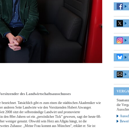
VERGA
Vorsitzender des Landwirtschaftsausschusses
Staatsan
 bezeichnet. Tatsächlich gibt es zum einen die städtischen Akademiker wie
die Verga
der anderen Seite Landwirte wie den Vorsitzenden Hubert Aiwanger.
Ausschre
 Seit 2008 sitzt der selbstständige Landwirt und promovierte
Aussch
in den 80er-Jahren sei ein „persönlicher Tick“ gewesen, sagt der heute 68-
eher weniger genutzt. Obwohl sein Herz am Allgäu hängt, ist die
Bewer
zweites Zuhause. „Meine Frau kommt aus München“, erklärt er. Sie ist