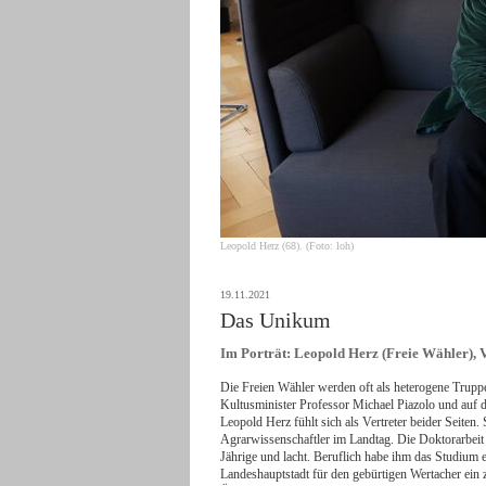
Leopold Herz (68). (Foto: loh)
19.11.2021
Das Unikum
Im Porträt: Leopold Herz (Freie Wähler), 
Die Freien Wähler werden oft als heterogene Truppe
Kultusminister Professor Michael Piazolo und auf 
Leopold Herz fühlt sich als Vertreter beider Seiten.
Agrarwissenschaftler im Landtag. Die Doktorarbeit 
Jährige und lacht. Beruflich habe ihm das Studium 
Landeshauptstadt für den gebürtigen Wertacher ein 