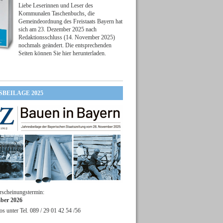
Liebe Leserinnen und Leser des
Kommunalen Taschenbuchs, die
Gemeindeordnung des Freistaats Bayern hat
sich am 23. Dezember 2025 nach
Redaktionsschluss (14. November 2025)
nochmals geändert. Die entsprechenden
Seiten können Sie hier herunterladen.
SBEILAGE 2025
rscheinungstermin:
ber 2026
os unter Tel. 089 / 29 01 42 54 /56