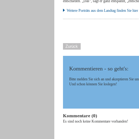
entschieden. „Das“, sagt er ganz entspannt, „entsche
Weitere Porträts aus dem Landtag finden Sie hier
Zurück
Kommentieren - so geht's:
Bitte melden Sie sich an und akzeptieren Sie un
Und schon können Sie loslegen!
Kommentare (0)
Es sind noch keine Kommentare vorhanden!