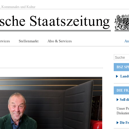
ft, Kommunales und Kultur
rvices
Stellenmarkt
Abo & Services
An
BSZ SP
Landt
DIE F
Soll d
Unser Pr
Diskutier
Die F