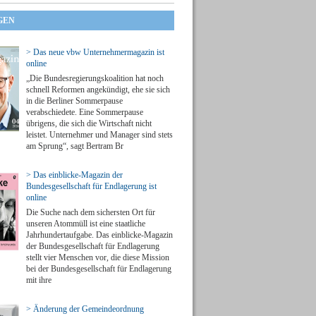
GEN
> Das neue vbw Unternehmermagazin ist
online
„Die Bundesregierungskoalition hat noch
schnell Reformen angekündigt, ehe sie sich
in die Berliner Sommerpause
verabschiedete. Eine Sommerpause
übrigens, die sich die Wirtschaft nicht
leistet. Unternehmer und Manager sind stets
am Sprung“, sagt Bertram Br
> Das einblicke-Magazin der
Bundesgesellschaft für Endlagerung ist
online
Die Suche nach dem sichersten Ort für
unseren Atommüll ist eine staatliche
Jahrhundertaufgabe. Das einblicke-Magazin
der Bundesgesellschaft für Endlagerung
stellt vier Menschen vor, die diese Mission
bei der Bundesgesellschaft für Endlagerung
mit ihre
> Änderung der Gemeindeordnung