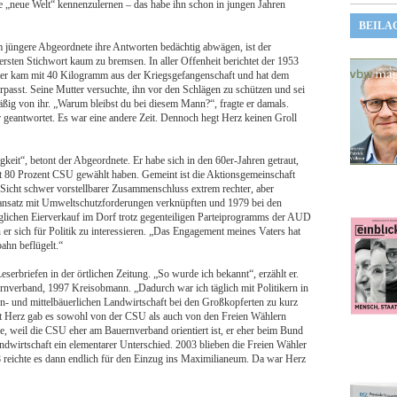
 „neue Welt“ kennenzulernen – das habe ihn schon in jungen Jahren
BEILA
 jüngere Abgeordnete ihre Antworten bedächtig abwägen, ist der
sten Stichwort kaum zu bremsen. In aller Offenheit berichtet der 1953
ater kam mit 40 Kilogramm aus der Kriegsgefangenschaft und hat dem
passt. Seine Mutter versuchte, ihn vor den Schlägen zu schützen und sei
ßig von ihr. „Warum bleibst du bei diesem Mann?“, fragte er damals.
 geantwortet. Es war eine andere Zeit. Dennoch hegt Herz keinen Groll
gkeit“, betont der Abgeordnete. Er habe sich in den 60er-Jahren getraut,
ort 80 Prozent CSU gewählt haben. Gemeint ist die Aktionsgemeinschaft
icht schwer vorstellbarer Zusammenschluss extrem rechter, aber
mansatz mit Umweltschutzforderungen verknüpften und 1979 bei den
glichen Eierverkauf im Dorf trotz gegenteiligen Parteiprogramms der AUD
r sich für Politik zu interessieren. „Das Engagement meines Vaters hat
bahn beflügelt.“
serbriefen in der örtlichen Zeitung. „So wurde ich bekannt“, erzählt er.
verband, 1997 Kreisobmann. „Dadurch war ich täglich mit Politikern in
ein- und mittelbäuerlichen Landwirtschaft bei den Großkopferten zu kurz
t Herz gab es sowohl von der CSU als auch von den Freien Wählern
re, weil die CSU eher am Bauernverband orientiert ist, er eher beim Bund
dwirtschaft ein elementarer Unterschied. 2003 blieben die Freien Wähler
8 reichte es dann endlich für den Einzug ins Maximilianeum. Da war Herz