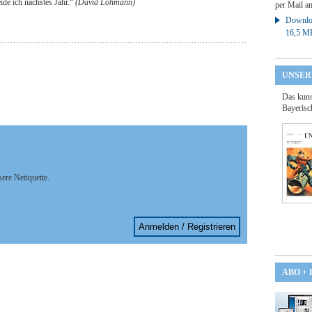
ide ich nächstes Jahr.“
(David Lohmann)
per Mail a
Downloa
16,5 M
UNSER
Das kuns
Bayerisc
sere Netiquette.
Anmelden / Registrieren
ABO +