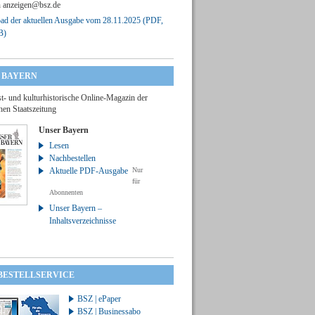
n
anzeigen@bsz.de
d der aktuellen Ausgabe vom 28.11.2025 (PDF,
B)
 BAYERN
t- und kulturhistorische Online-Magazin der
hen Staatszeitung
Unser Bayern
Lesen
Nachbestellen
Aktuelle PDF-Ausgabe
Nur
für
Abonnenten
Unser Bayern –
Inhaltsverzeichnisse
 BESTELLSERVICE
BSZ | ePaper
BSZ | Businessabo