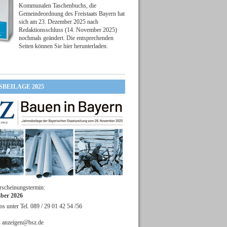
Kommunalen Taschenbuchs, die
Gemeindeordnung des Freistaats Bayern hat
sich am 23. Dezember 2025 nach
Redaktionsschluss (14. November 2025)
nochmals geändert. Die entsprechenden
Seiten können Sie hier herunterladen.
SBEILAGE 2025
rscheinungstermin:
ber 2026
os unter Tel. 089 / 29 01 42 54 /56
n
anzeigen@bsz.de