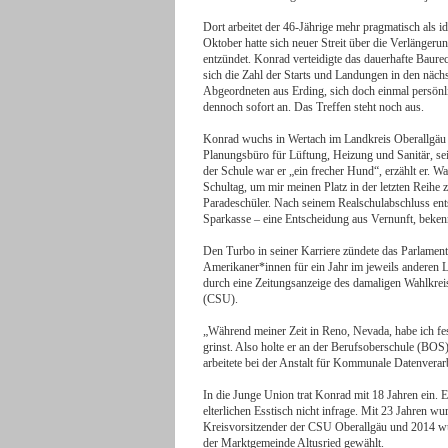
Dort arbeitet der 46-Jährige mehr pragmatisch als i
Oktober hatte sich neuer Streit über die Verlänge
entzündet. Konrad verteidigte das dauerhafte Baure
sich die Zahl der Starts und Landungen in den näc
Abgeordneten aus Erding, sich doch einmal persön
dennoch sofort an. Das Treffen steht noch aus.
Konrad wuchs in Wertach im Landkreis Oberallgäu au
Planungsbüro für Lüftung, Heizung und Sanitär, sei
der Schule war er „ein frecher Hund“, erzählt er. W
Schultag, um mir meinen Platz in der letzten Reihe z
Paradeschüler. Nach seinem Realschulabschluss ent
Sparkasse – eine Entscheidung aus Vernunft, bekenn
Den Turbo in seiner Karriere zündete das Parlame
Amerikaner*innen für ein Jahr im jeweils anderen
durch eine Zeitungsanzeige des damaligen Wahlkre
(CSU).
„Während meiner Zeit in Reno, Nevada, habe ich fest
grinst. Also holte er an der Berufsoberschule (BOS
arbeitete bei der Anstalt für Kommunale Datenvera
In die Junge Union trat Konrad mit 18 Jahren ein. 
elterlichen Esstisch nicht infrage. Mit 23 Jahren w
Kreisvorsitzender der CSU Oberallgäu und 2014 wu
der Marktgemeinde Altusried gewählt.