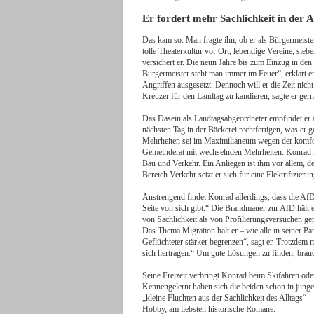
Er fordert mehr Sachlichkeit in der 
Das kam so: Man fragte ihn, ob er als Bürgermeister
tolle Theaterkultur vor Ort, lebendige Vereine, si
versichert er. Die neun Jahre bis zum Einzug in de
Bürgermeister steht man immer im Feuer“, erklärt e
Angriffen ausgesetzt. Dennoch will er die Zeit nich
Kreuzer für den Landtag zu kandieren, sagte er gern
Das Dasein als Landtagsabgeordneter empfindet er a
nächsten Tag in der Bäckerei rechtfertigen, was er
Mehrheiten sei im Maximilianeum wegen der komfo
Gemeinderat mit wechselnden Mehrheiten. Konrad is
Bau und Verkehr. Ein Anliegen ist ihm vor allem,
Bereich Verkehr setzt er sich für eine Elektrifizieru
Anstrengend findet Konrad allerdings, dass die AfD 
Seite von sich gibt.“ Die Brandmauer zur AfD hält e
von Sachlichkeit als von Profilierungsversuchen gep
Das Thema Migration hält er – wie alle in seiner P
Geflüchteter stärker begrenzen“, sagt er. Trotzde
sich hertragen.“ Um gute Lösungen zu finden, brauc
Seine Freizeit verbringt Konrad beim Skifahren oder
Kennengelernt haben sich die beiden schon in ju
„kleine Fluchten aus der Sachlichkeit des Alltags“
Hobby, am liebsten historische Romane.