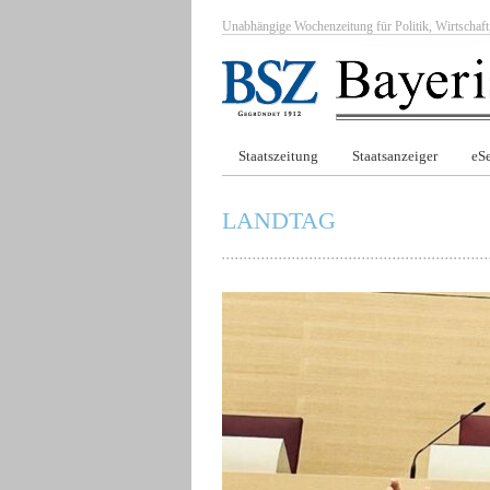
Unabhängige Wochenzeitung für Politik, Wirtscha
Staatszeitung
Staatsanzeiger
eSe
LANDTAG