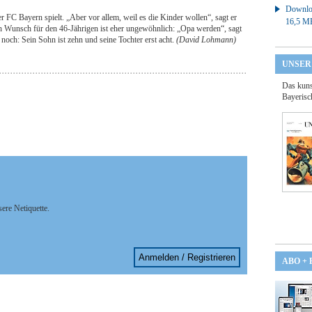
Downloa
FC Bayern spielt. „Aber vor allem, weil es die Kinder wollen“, sagt er
16,5 M
h Wunsch für den 46-Jährigen ist eher ungewöhnlich: „Opa werden“, sagt
noch: Sein Sohn ist zehn und seine Tochter erst acht.
(David Lohmann)
UNSER
Das kuns
Bayerisc
sere Netiquette.
Anmelden / Registrieren
ABO +