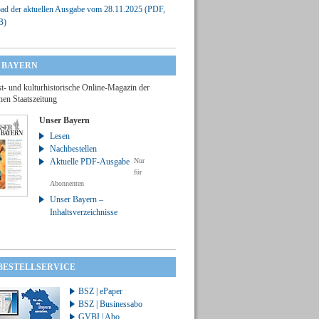
d der aktuellen Ausgabe vom 28.11.2025 (PDF,
B)
 BAYERN
t- und kulturhistorische Online-Magazin der
hen Staatszeitung
Unser Bayern
Lesen
Nachbestellen
Aktuelle PDF-Ausgabe
Nur
für
Abonnenten
Unser Bayern –
Inhaltsverzeichnisse
 BESTELLSERVICE
BSZ | ePaper
BSZ | Businessabo
GVBI | Abo