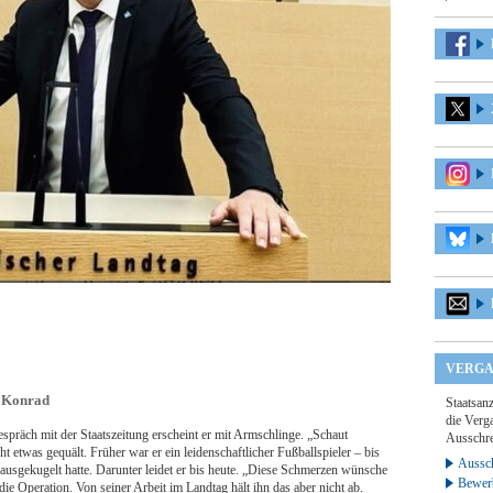
VERGA
m Konrad
Staatsan
die Verga
präch mit der Staatszeitung erscheint er mit Armschlinge. „Schaut
Ausschre
ht etwas gequält. Früher war er ein leidenschaftlicher Fußballspieler – bis
Aussch
 ausgekugelt hatte. Darunter leidet er bis heute. „Diese Schmerzen wünsche
Bewer
die Operation. Von seiner Arbeit im Landtag hält ihn das aber nicht ab.