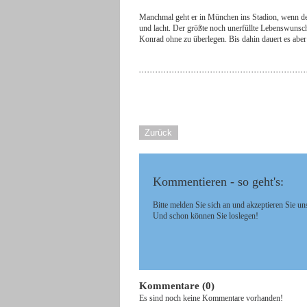
Manchmal geht er in München ins Stadion, wenn der 
und lacht. Der größte noch unerfüllte Lebenswunsc
Konrad ohne zu überlegen. Bis dahin dauert es aber 
Zurück
Kommentieren - so geht's:
Bitte melden Sie sich an und akzeptieren Sie un
Und schon können Sie loslegen!
Kommentare (0)
Es sind noch keine Kommentare vorhanden!