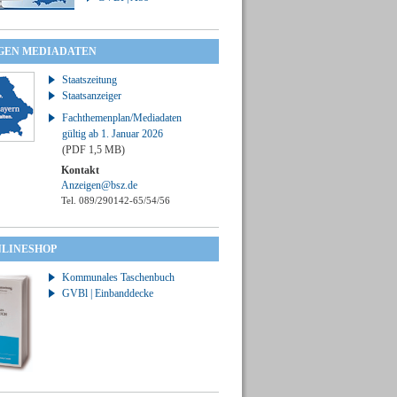
GEN MEDIADATEN
Staatszeitung
Staatsanzeiger
Fachthemenplan/Mediadaten
gültig ab 1. Januar 2026
(PDF 1,5 MB)
Kontakt
Anzeigen@bsz.de
Tel. 089/290142-65/54/56
NLINESHOP
Kommunales Taschenbuch
GVBl | Einbanddecke