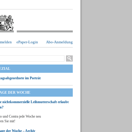
melden
ePaper-Login
Abo-Anmeldung
EZIAL
agsabgeordnete im Porträt
RAGE DER WOCHE
ie nichtkommerzielle Leihmutterschaft erlaubt
n?
o und Contra jede Woche neu
en Sie mit!
rage der Woche – Archiv