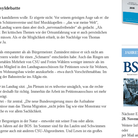
Asyldebatte
 kandidieren wolle. Er zögerte nicht. Vor seinem geistigen Auge sah er: die
eben Schützenvereine und fünf Musikkapellen – „das war meine Welt“,
n Landtag waren dann aber doch „nervenaufreibender“ als gedacht. „Als
r. Bei kritischen Themen wie der Ortsumfahrung war er auch persönlichen
t missen. Als er die Möglichkeit erhielt, in der Nachfolge von Thomas
e Ja.
ls entspannter als als Bürgermeister. Zumindest müsse er sich nicht am
JAHRE
 gestern wieder für einen „Schmarrn“ entschieden habe. Auch das Ringen um
rtablen Mehrheit von CSU und Freien Wählern weniger intensiv als im
t Mitglied in den Landtagsausschüssen für Petitionen sowie für Wohnen,
 den Wohnungsbau wieder anzukurbeln – etwa durch Vorschriftenabbau. Im
ng der Bahnstrecke ins Allgäu ein.
im Landtag sitzt. „Im Plenum ist es teilweise unsäglich, was die rechte
r deshalb für richtig. Immerhin die Arbeit im Petitionsausschuss sei mehr
rägt.
artei – für zentral. „Die neue Bundesregierung muss die Aufnahme
m müsse man das Thema Migration „nicht jeden Tag wie eine Monstranz vor
he es vor allem Sachlichkeit.
Nächster E
28. Novem
 Bergsteigen in der Natur – entweder mit seiner Frau oder allein.
Weitere Inf
ngen Jahren auf der BOS. Im Sommer sind für ihn Laufen und Schwimmen
oder
 – gerne auch mit anderen CSU-Abgeordneten. Und Lesen ist ein großes
per Mail a