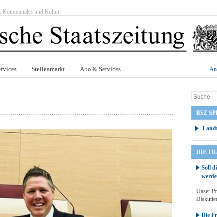
ft, Kommunales und Kultur
rvices
Stellenmarkt
Abo & Services
An
BSZ SP
Landt
DIE F
Soll d
werde
Unser Pr
Diskutier
Die F