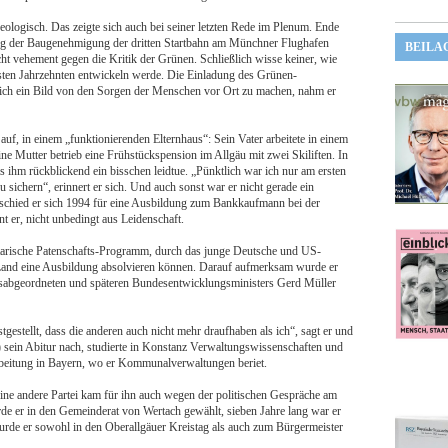
deologisch. Das zeigte sich auch bei seiner letzten Rede im Plenum. Ende
rung der Baugenehmigung der dritten Startbahn am Münchner Flughafen
BEILA
cht vehement gegen die Kritik der Grünen. Schließlich wisse keiner, wie
hsten Jahrzehnten entwickeln werde. Die Einladung des Grünen-
lich ein Bild von den Sorgen der Menschen vor Ort zu machen, nahm er
f, in einem „funktionierenden Elternhaus“: Sein Vater arbeitete in einem
ne Mutter betrieb eine Frühstückspension im Allgäu mit zwei Skiliften. In
as ihm rückblickend ein bisschen leidtue. „Pünktlich war ich nur am ersten
u sichern“, erinnert er sich. Und auch sonst war er nicht gerade ein
schied er sich 1994 für eine Ausbildung zum Bankkaufmann bei der
t er, nicht unbedingt aus Leidenschaft.
ntarische Patenschafts-Programm, durch das junge Deutsche und US-
 Land eine Ausbildung absolvieren können. Darauf aufmerksam wurde er
isabgeordneten und späteren Bundesentwicklungsministers Gerd Müller
gestellt, dass die anderen auch nicht mehr draufhaben als ich“, sagt er und
) sein Abitur nach, studierte in Konstanz Verwaltungswissenschaften und
rbeitung in Bayern, wo er Kommunalverwaltungen beriet.
Eine andere Partei kam für ihn auch wegen der politischen Gespräche am
urde er in den Gemeinderat von Wertach gewählt, sieben Jahre lang war er
rde er sowohl in den Oberallgäuer Kreistag als auch zum Bürgermeister