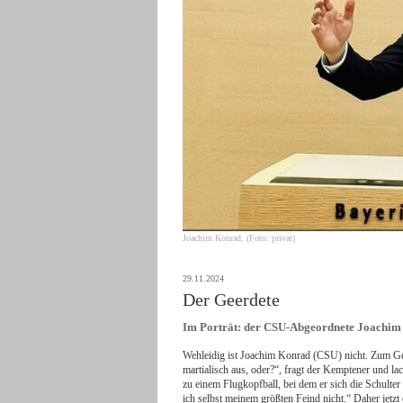
Joachim Konrad. (Foto: privat)
29.11.2024
Der Geerdete
Im Porträt: der CSU-Abgeordnete Joachi
Wehleidig ist Joachim Konrad (CSU) nicht. Zum Ges
martialisch aus, oder?“, fragt der Kemptener und lac
zu einem Flugkopfball, bei dem er sich die Schulter
ich selbst meinem größten Feind nicht.“ Daher jetzt 