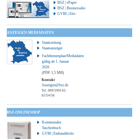
BSZ | ePaper
BSZ | Businessabo
GVBI | Abo
ANZEIGEN MEDIADATEN
Staatszeitung
Staatsanzeiger
Fachthemenplan/Mediadaten
gültig ab 1. Januar
2026
(PDF 1,5 MB)
Kontakt
Anzeigen@bsz.de
Tel. 089/290142-
65/54/56
BSZ-ONLINESHOP
Kommunales
Taschenbuch
GVBl | Einbanddecke