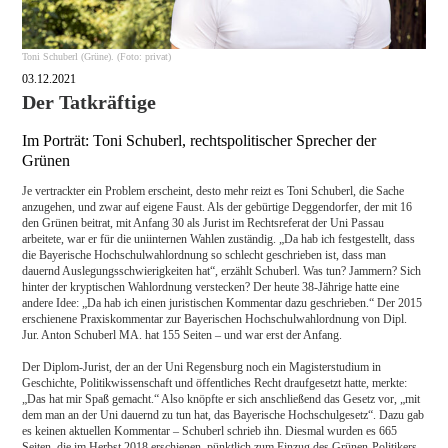
Toni Schuberl (Grüne). (Foto: privat)
03.12.2021
Der Tatkräftige
Im Porträt: Toni Schuberl, rechtspolitischer Sprecher der
Grünen
Je vertrackter ein Problem erscheint, desto mehr reizt es Toni Schuberl, die Sache
anzugehen, und zwar auf eigene Faust. Als der gebürtige Deggendorfer, der mit 16
den Grünen beitrat, mit Anfang 30 als Jurist im Rechtsreferat der Uni Passau
arbeitete, war er für die uniinternen Wahlen zuständig. „Da hab ich festgestellt, dass
die Bayerische Hochschulwahlordnung so schlecht geschrieben ist, dass man
dauernd Auslegungsschwierigkeiten hat“, erzählt Schuberl. Was tun? Jammern? Sich
hinter der kryptischen Wahlordnung verstecken? Der heute 38-Jährige hatte eine
andere Idee: „Da hab ich einen juristischen Kommentar dazu geschrieben.“ Der 2015
erschienene Praxiskommentar zur Bayerischen Hochschulwahlordnung von Dipl.
Jur. Anton Schuberl MA. hat 155 Seiten – und war erst der Anfang.
Der Diplom-Jurist, der an der Uni Regensburg noch ein Magisterstudium in
Geschichte, Politikwissenschaft und öffentliches Recht draufgesetzt hatte, merkte:
„Das hat mir Spaß gemacht.“ Also knöpfte er sich anschließend das Gesetz vor, „mit
dem man an der Uni dauernd zu tun hat, das Bayerische Hochschulgesetz“. Dazu gab
es keinen aktuellen Kommentar – Schuberl schrieb ihn. Diesmal wurden es 665
Seiten, die im Herbst 2018 erschienen, pünktlich zum Einzug des Grünen-Politikers