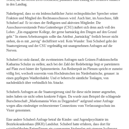
in den Landtag.
Naheliegend, dass so ein leidenschaftlicher Jurist rechtspolitischer Sprecher seiner
Fraktion und Mitglied des Rechtsausschusses wird. Auch hier, im Ausschuss, fällt
Schuberl auf: Er ist eines der fleißigsten und aktivsten Mitglieder. Die
Ausschussvorsitzende Petra Guttenberger (CSU) äußert sich denn auch voll des
Lobes: „Ein engagierter Kollege, der gerne hartnäckig den Dingen auf den Grund
geht.“ In einem Arbeitszeugnis sollte das Attribut „hartnäckig“ freilich besser nicht
stehen, da es mit „nervig“ dechiffriert wird. Kein Wunder: Toni Schuberl geht der
Staatsregierung und der CSU regelmäßig mit unangenehmen Anfragen auf die
Nerven.
Schuberl ist stolz darauf, die zweitmeisten Anfragen nach Grünen-Fraktionschefin
Katharina Schulze zu stellen; auch bei der Zahl der Redebeiträge liegt er parteiintern
auf Platz zwei hinter der Spitzenreiterin. Am Rednerpult im Plenum spricht er zumeist
völlig frei, wechselt souverän vom Hochdeutschen ins Niederbairische, genauer: in
einen gepflegten Waidlerdialekt. Und er beherrscht sämtliche Tonlagen, von
nachdenklich über verbindlich bis Attacke.
Schuberls Anfragen an die Staatsregierung sind für diese nicht immer angenehm,
indes haben sie nicht selten konkrete Folgen. Da wurde zum Beispiel die schlagende
Burschenschaft „Markomannia Wien zu Deggendorf“ aufgrund seiner Anfrage
wegen allzu eindeutiger rechtsextremer Connections vom Verfassungsschutz ins
Visier genommen.
Eine andere Schuberl-Anfrage betraf die Kinder- und Jugendpsychiatrie im
Bezirkskrankenhaus (BKH) Landshut. Schuberl hatte erfahren, dass dort für
suizidgefährdete Patient*innen ein sogenannter Stufenplan mit strenger Isolierung