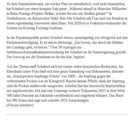
Zu dem Standardeinwand, ein solcher Plan sei unrealistisch, weil nicht finanzierbar,
hat Schuberl nur einen knappen Satz parat: „Während aktuell in München Milliarden
in Bahn-Prestige-Projekte fließen, werden bei uns nur Straßen gebaut!“ In
Niederbayern, im Bayerischen Wald: Hier lebt Schuberl mit Frau und vier Kindern in
einem eigenhändig renovierten alten Haus. Seit 2020 ist er Fraktionsvorsitzender der
Grünen im Kreistag Freyung-Grafenau.
In der Pandemiepolitik pochte Schuberl ebenso unnachgiebig wie erfolgreich auf eine
Parlamentsbeteiligung. Er ist davon überzeugt: „Ein Gesetz, das durch die Mühlen
des Landtags geht, ist besser.“ Über 30 Anfragen zur
Infektionsschutzmaßnahmenverordnung hat Schuberl an die Staatsregierung gestellt.
Der Ausweg aus der Pandemie ist für ihn klar: Impfen!
Auf das Thema stieß Schuberl auch bei seinen vielen historischen Recherchen. Im
Elternhaus seiner Frau fand sich eine ganze Sammlung von Dokumenten, darunter
ein „Schutzpocken-Impfungs-Schein“ von 1809 – die Impfung gegen die
verheerenden Pocken war im Königreich Bayern damals Pflicht; dank der Impfung
sind die Pocken mittlerweile ausgerottet. Schuberl hat das historische Impfzertifikat
aus napoleonischer Zeit und eine Unmenge weiterer Dokumente 2015 in dem Werk
300 Jahre Daxstein im Faksimile veröffentlicht und eingehend erläutert. Das Buch
hat 386 Seiten und sage und schreibe 1052 Anmerkungen.
(
Florian Sendtner
)