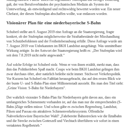
galt, der von Berufsverbänden der psychiatrischen Medizin als System der
Unterwerfung, als entwürdigend und rechtswidrig bewertet worden war. Ein neuer
Chefarzt, der diesen Stufenplan abschaffen wollte, war entlassen worden.
Visionärer Plan für eine niederbayerische S-Bahn
Schuberl stellte am 6. August 2019 eine Anfrage an die Staatsregierung, fragte
konkret, ob der Stufenplan möglicherweise die Straftatbestände der Misshandlung
von Schutzbefohlenen und der Freiheitsberaubung erfülle. Diese Anfrage wurde am
7. August 2019 von Unbekannten im BKH Landshut ausgehängt. Was unmittelbare
Wirkung zeitigte. In der Antwort der Staatsregierung heißt es: „Der Stufenplan wird
seit dem 7.8.2019 nicht mehr angewandt.“
Auf solche Erfolge ist Schuberl stolz. Wenn er von ihnen erzählt, merkt man, dass
ihm das Politikerleben Spaß macht. Coups wie beim BKH Landshut gelingen ihm
zwar durchaus öfter, aber natürlich beileibe nicht immer. Stichwort Verkehrspolitik.
Vor Kurzem hat Schuberl ein Faltblatt herausgebracht, das auf den ersten Blick wie
der bunte U- und S-Bahn-Plan einer Millionenstadt aussieht. Bis man den Titel sieht:
„Grüne Vision: S-Bahn für Niederbayern“.
Der wahrlich visionäre S-Bahn-Plan für Niederbayern geht davon aus, dass ein
umfangreiches Schienennetz vorhanden ist, auf das man nur die entsprechenden (S-
Bahn-)Züge stellen müsse. Und schon gäbe es zwischen Regensburg, Landshut,
Pilsen und Passau ein attraktives Schienenverkehrssystem. Öffentliche
Nahverkehrswüste Bayerischer Wald? „Fahrbereite Bahnstrecken wie die Ilztalbahn
und die Strecke zwischen Gotteszell und Viechtach überführen wir sofort in einen
vertakteten Regelbetrieb.“