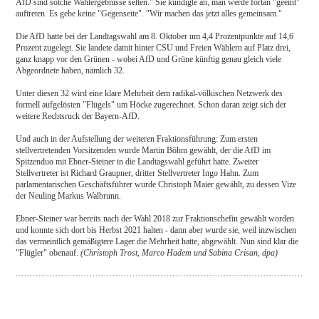
AfD sind solche Wahlergebnisse selten." Sie kündigte an, man werde fortan "geeint"
auftreten. Es gebe keine "Gegenseite". "Wir machen das jetzt alles gemeinsam."
Die AfD hatte bei der Landtagswahl am 8. Oktober um 4,4 Prozentpunkte auf 14,6
Prozent zugelegt. Sie landete damit hinter CSU und Freien Wählern auf Platz drei,
ganz knapp vor den Grünen - wobei AfD und Grüne künftig genau gleich viele
Abgeordnete haben, nämlich 32.
Unter diesen 32 wird eine klare Mehrheit dem radikal-völkischen Netzwerk des
formell aufgelösten "Flügels" um Höcke zugerechnet. Schon daran zeigt sich der
weitere Rechtsruck der Bayern-AfD.
Und auch in der Aufstellung der weiteren Fraktionsführung: Zum ersten
stellvertretenden Vorsitzenden wurde Martin Böhm gewählt, der die AfD im
Spitzenduo mit Ebner-Steiner in die Landtagswahl geführt hatte. Zweiter
Stellvertreter ist Richard Graupner, dritter Stellvertreter Ingo Hahn. Zum
parlamentarischen Geschäftsführer wurde Christoph Maier gewählt, zu dessen Vize
der Neuling Markus Walbrunn.
Ebner-Steiner war bereits nach der Wahl 2018 zur Fraktionschefin gewählt worden
und konnte sich dort bis Herbst 2021 halten - dann aber wurde sie, weil inzwischen
das vermeintlich gemäßigtere Lager die Mehrheit hatte, abgewählt. Nun sind klar die
"Flügler" obenauf.
(Christoph Trost, Marco Hadem und Sabina Crisan, dpa)