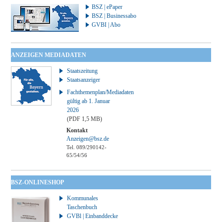
BSZ | ePaper
BSZ | Businessabo
GVBI | Abo
ANZEIGEN MEDIADATEN
Staatszeitung
Staatsanzeiger
Fachthemenplan/Mediadaten
gültig ab 1. Januar
2026
(PDF 1,5 MB)
Kontakt
Anzeigen@bsz.de
Tel. 089/290142-
65/54/56
BSZ-ONLINESHOP
Kommunales
Taschenbuch
GVBl | Einbanddecke