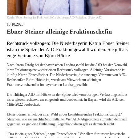
Katrin Ebner-Steiner ist Fraktionschefin der neuen AfD-Fraktion. (Foto: AfD)
18.10.2023
Ebner-Steiner alleinige Fraktionschefin
Rechtsruck vollzogen: Die Niederbayerin Katrin Ebner-Steiner
ist an die Spitze der AfD-Fraktion gewählt worden. Sie gilt als
enge Vertraute von Björn Höcke
Nach ihrem Erfolg bei der bayerischen Landtagswahl hat die AfD bei der Neuwahl
ihrer Fraktionsspitze wieder einen Rechtsruck vollzogen: Alleinige Vorsitzende ist
künftig Katrin Ebner-Steiner. Die Niederbayerin, die eine enge Vertraute von AfD-
Rechtsaußen Björn Höcke ist, wurde am Mittwoch zur alleinigen
Fraktionsvorsitzenden im bayerischen Landtag gewählt.
Die Thüringer AfD mit Höcke an der Spitze wird vom dortigen Verfassungsschutz
als erwiesen rechtsextrem eingestuft und beobachtet. In Bayern wird die AfD seit
Mitte 2022 beobachtet.
Ebner-Steiner erhielt bei ihrer Wahl in der konstituierenden Fraktionssitzung 27
Stimmen, wie sie anschließend mitteilte. Vier AfD-Abgeordnete stimmten demnach
gegen sie, es gab eine Enthaltung. Gegenkandidaten gab es demnach nicht.
"Das ist ein gutes Zeichen", sagte Ebner-Steiner. "Vor allem für unsere bayerische