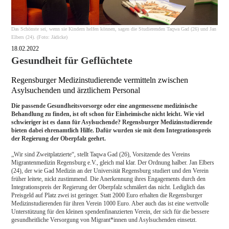
Das Schönste sei, wenn sie Kindern helfen können, sagen die Studierenden Taqwa Gad (26) und Jan
Elbers (24). (Foto: Jädicke)
18.02.2022
Gesundheit für Geflüchtete
Regensburger Medizinstudierende vermitteln zwischen
Asylsuchenden und ärztlichem Personal
Die passende Gesundheitsvorsorge oder eine angemessene medizinische
Behandlung zu finden, ist oft schon für Einheimische nicht leicht. Wie viel
schwieriger ist es dann für Asylsuchende? Regensburger Medizinstudierende
bieten dabei ehrenamtlich Hilfe. Dafür wurden sie mit dem Integrationspreis
der Regierung der Oberpfalz geehrt.
„Wir sind Zweitplatzierte“, stellt Taqwa Gad (26), Vorsitzende des Vereins
Migrantenmedizin Regensburg e.V., gleich mal klar. Der Ordnung halber. Jan Elbers
(24), der wie Gad Medizin an der Universität Regensburg studiert und den Verein
früher leitete, nickt zustimmend. Die Anerkennung ihres Engagements durch den
Integrationspreis der Regierung der Oberpfalz schmälert das nicht. Lediglich das
Preisgeld auf Platz zwei ist geringer. Statt 2000 Euro erhalten die Regensburger
Medizinstudierenden für ihren Verein 1000 Euro. Aber auch das ist eine wertvolle
Unterstützung für den kleinen spendenfinanzierten Verein, der sich für die bessere
gesundheitliche Versorgung von Migrant*innen und Asylsuchenden einsetzt.