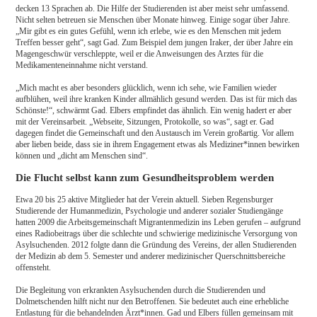
decken 13 Sprachen ab. Die Hilfe der Studierenden ist aber meist sehr umfassend.
Nicht selten betreuen sie Menschen über Monate hinweg. Einige sogar über Jahre.
„Mir gibt es ein gutes Gefühl, wenn ich erlebe, wie es den Menschen mit jedem
Treffen besser geht“, sagt Gad. Zum Beispiel dem jungen Iraker, der über Jahre ein
Magengeschwür verschleppte, weil er die Anweisungen des Arztes für die
Medikamenteneinnahme nicht verstand.
„Mich macht es aber besonders glücklich, wenn ich sehe, wie Familien wieder
aufblühen, weil ihre kranken Kinder allmählich gesund werden. Das ist für mich das
Schönste!“, schwärmt Gad. Elbers empfindet das ähnlich. Ein wenig hadert er aber
mit der Vereinsarbeit. „Webseite, Sitzungen, Protokolle, so was“, sagt er. Gad
dagegen findet die Gemeinschaft und den Austausch im Verein großartig. Vor allem
aber lieben beide, dass sie in ihrem Engagement etwas als Mediziner*innen bewirken
können und „dicht am Menschen sind“.
Die Flucht selbst kann zum Gesundheitsproblem werden
Etwa 20 bis 25 aktive Mitglieder hat der Verein aktuell. Sieben Regensburger
Studierende der Humanmedizin, Psychologie und anderer sozialer Studiengänge
hatten 2009 die Arbeitsgemeinschaft Migrantenmedizin ins Leben gerufen – aufgrund
eines Radiobeitrags über die schlechte und schwierige medizinische Versorgung von
Asylsuchenden. 2012 folgte dann die Gründung des Vereins, der allen Studierenden
der Medizin ab dem 5. Semester und anderer medizinischer Querschnittsbereiche
offensteht.
Die Begleitung von erkrankten Asylsuchenden durch die Studierenden und
Dolmetschenden hilft nicht nur den Betroffenen. Sie bedeutet auch eine erhebliche
Entlastung für die behandelnden Ärzt*innen. Gad und Elbers füllen gemeinsam mit