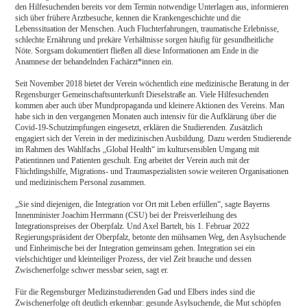
den Hilfesuchenden bereits vor dem Termin notwendige Unterlagen aus, informieren
sich über frühere Arztbesuche, kennen die Krankengeschichte und die
Lebenssituation der Menschen. Auch Fluchterfahrungen, traumatische Erlebnisse,
schlechte Ernährung und prekäre Verhältnisse sorgen häufig für gesundheitliche
Nöte. Sorgsam dokumentiert fließen all diese Informationen am Ende in die
Anamnese der behandelnden Fachärzt*innen ein.
Seit November 2018 bietet der Verein wöchentlich eine medizinische Beratung in der
Regensburger Gemeinschaftsunterkunft Dieselstraße an. Viele Hilfesuchenden
kommen aber auch über Mundpropaganda und kleinere Aktionen des Vereins. Man
habe sich in den vergangenen Monaten auch intensiv für die Aufklärung über die
Covid-19-Schutzimpfungen eingesetzt, erklären die Studierenden. Zusätzlich
engagiert sich der Verein in der medizinischen Ausbildung. Dazu werden Studierende
im Rahmen des Wahlfachs „Global Health“ im kultursensiblen Umgang mit
Patientinnen und Patienten geschult. Eng arbeitet der Verein auch mit der
Flüchtlingshilfe, Migrations- und Traumaspezialisten sowie weiteren Organisationen
und medizinischem Personal zusammen.
„Sie sind diejenigen, die Integration vor Ort mit Leben erfüllen“, sagte Bayerns
Innenminister Joachim Herrmann (CSU) bei der Preisverleihung des
Integrationspreises der Oberpfalz. Und Axel Bartelt, bis 1. Februar 2022
Regierungspräsident der Oberpfalz, betonte den mühsamen Weg, den Asylsuchende
und Einheimische bei der Integration gemeinsam gehen. Integration sei ein
vielschichtiger und kleinteiliger Prozess, der viel Zeit brauche und dessen
Zwischenerfolge schwer messbar seien, sagt er.
Für die Regensburger Medizinstudierenden Gad und Elbers indes sind die
Zwischenerfolge oft deutlich erkennbar: gesunde Asylsuchende, die Mut schöpfen