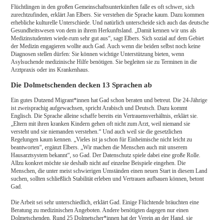
Flüchtlingen in den großen Gemeinschaftsunterkünften falle es oft schwer, sich
zurechtzufinden, erklärt Jan Elbers. Sie verstehen die Sprache kaum. Dazu kommen
erhebliche kulturelle Unterschiede. Und natürlich unterscheide sich auch das deutsche
Gesundheitswesen von dem in ihrem Herkunftsland. „Damit kennen wir uns als
Medizinstudenten wiede-rum sehr gut aus“, sagt Elbers. Sich sozial auf dem Gebiet
der Medizin engagieren wollte auch Gad. Auch wenn die beiden selbst noch keine
Diagnosen stellen dürfen: Sie können wichtige Unterstützung bieten, wenn
Asylsuchende medizinische Hilfe benötigen. Sie begleiten sie zu Terminen in die
Arztpraxis oder ins Krankenhaus.
Die Dolmetschenden decken 13 Sprachen ab
Ein gutes Dutzend Migrant*innen hat Gad schon beraten und betreut. Die 24-Jährige
ist zweisprachig aufgewachsen, spricht Arabisch und Deutsch. Dazu kommt
Englisch. Die Sprache alleine schaffe bereits ein Vertrauensverhältnis, erklärt sie.
„Eltern mit ihren kranken Kindern gehen oft nicht zum Arzt, weil niemand sie
versteht und sie niemanden verstehen.“ Und auch weil sie die gesetzlichen
Regelungen kaum kennen. „Vieles ist ja schon für Einheimische nicht leicht zu
beantworten“, ergänzt Elbers. „Wir machen die Menschen auch mit unserem
Hausarztsystem bekannt“, so Gad. Der Datenschutz spiele dabei eine große Rolle.
Allzu konkret möchte sie deshalb nicht auf einzelne Beispiele eingehen. Die
Menschen, die unter meist schwierigen Umständen einen neuen Start in diesem Land
suchen, sollten schließlich Stabilität erleben und Vertrauen aufbauen können, betont
Gad.
Die Arbeit sei sehr unterschiedlich, erklärt Gad. Einige Flüchtende bräuchten eine
Beratung zu medizinischen Angeboten. Andere benötigten dagegen nur einen
Dolmetschenden. Rund 25 Dolmetscher*innen hat der Verein an der Hand, sie