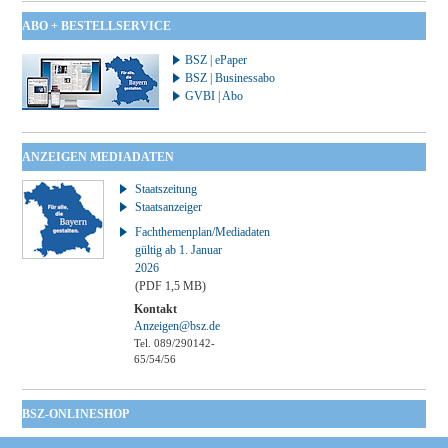
ABO + BESTELLSERVICE
BSZ | ePaper
BSZ | Businessabo
GVBI | Abo
ANZEIGEN MEDIADATEN
Staatszeitung
Staatsanzeiger
Fachthemenplan/Mediadaten
gültig ab 1. Januar
2026
(PDF 1,5 MB)
Kontakt
Anzeigen@bsz.de
Tel. 089/290142-
65/54/56
BSZ-ONLINESHOP
Kommunales