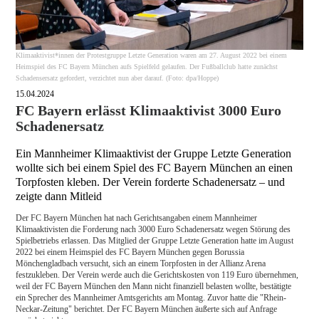
Klimaaktivist*innen der Protestgruppe Letzte Generation waren am 27. August 2022 bei einem
Heimspiel des FC Bayern München aufs Spielfeld gelaufen. Der Fußballclub hatte zunächst
Schadensersatz gefordert, verzichtet nun aber darauf. (Foto: dpa/Hoppe)
15.04.2024
FC Bayern erlässt Klimaaktivist 3000 Euro
Schadenersatz
Ein Mannheimer Klimaaktivist der Gruppe Letzte Generation
wollte sich bei einem Spiel des FC Bayern München an einen
Torpfosten kleben. Der Verein forderte Schadenersatz – und
zeigte dann Mitleid
Der FC Bayern München hat nach Gerichtsangaben einem Mannheimer
Klimaaktivisten die Forderung nach 3000 Euro Schadenersatz wegen Störung des
Spielbetriebs erlassen. Das Mitglied der Gruppe Letzte Generation hatte im August
2022 bei einem Heimspiel des FC Bayern München gegen Borussia
Mönchengladbach versucht, sich an einem Torpfosten in der Allianz Arena
festzukleben. Der Verein werde auch die Gerichtskosten von 119 Euro übernehmen,
weil der FC Bayern München den Mann nicht finanziell belasten wollte, bestätigte
ein Sprecher des Mannheimer Amtsgerichts am Montag. Zuvor hatte die "Rhein-
Neckar-Zeitung" berichtet. Der FC Bayern München äußerte sich auf Anfrage