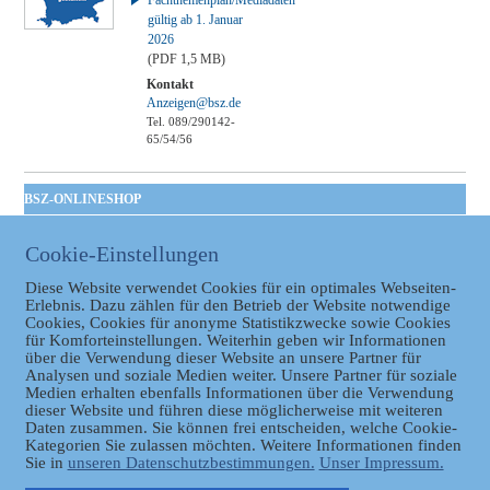
gültig ab 1. Januar
2026
(PDF 1,5 MB)
Kontakt
Anzeigen@bsz.de
Tel. 089/290142-
65/54/56
BSZ-ONLINESHOP
Kommunales
Cookie-Einstellungen
Taschenbuch
GVBl | Einbanddecke
Diese Website verwendet Cookies für ein optimales Webseiten-
Erlebnis. Dazu zählen für den Betrieb der Website notwendige
Cookies, Cookies für anonyme Statistikzwecke sowie Cookies
für Komforteinstellungen. Weiterhin geben wir Informationen
über die Verwendung dieser Website an unsere Partner für
Analysen und soziale Medien weiter. Unsere Partner für soziale
Medien erhalten ebenfalls Informationen über die Verwendung
dieser Website und führen diese möglicherweise mit weiteren
Daten zusammen. Sie können frei entscheiden, welche Cookie-
Datenschutz
Kategorien Sie zulassen möchten. Weitere Informationen finden
Sie in
unseren Datenschutzbestimmungen.
Unser Impressum.