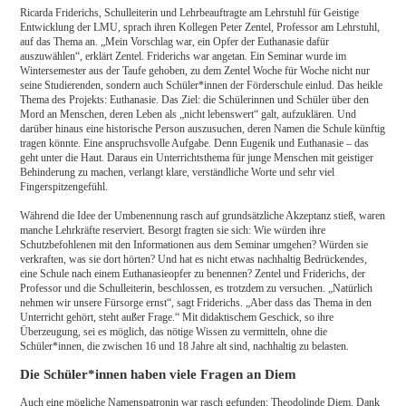
Ricarda Friderichs, Schulleiterin und Lehrbeauftragte am Lehrstuhl für Geistige
Entwicklung der LMU, sprach ihren Kollegen Peter Zentel, Professor am Lehrstuhl,
auf das Thema an. „Mein Vorschlag war, ein Opfer der Euthanasie dafür
auszuwählen“, erklärt Zentel. Friderichs war angetan. Ein Seminar wurde im
Wintersemester aus der Taufe gehoben, zu dem Zentel Woche für Woche nicht nur
seine Studierenden, sondern auch Schüler*innen der Förderschule einlud. Das heikle
Thema des Projekts: Euthanasie. Das Ziel: die Schülerinnen und Schüler über den
Mord an Menschen, deren Leben als „nicht lebenswert“ galt, aufzuklären. Und
darüber hinaus eine historische Person auszusuchen, deren Namen die Schule künftig
tragen könnte. Eine anspruchsvolle Aufgabe. Denn Eugenik und Euthanasie – das
geht unter die Haut. Daraus ein Unterrichtsthema für junge Menschen mit geistiger
Behinderung zu machen, verlangt klare, verständliche Worte und sehr viel
Fingerspitzengefühl.
Während die Idee der Umbenennung rasch auf grundsätzliche Akzeptanz stieß, waren
manche Lehrkräfte reserviert. Besorgt fragten sie sich: Wie würden ihre
Schutzbefohlenen mit den Informationen aus dem Seminar umgehen? Würden sie
verkraften, was sie dort hörten? Und hat es nicht etwas nachhaltig Bedrückendes,
eine Schule nach einem Euthanasieopfer zu benennen? Zentel und Friderichs, der
Professor und die Schulleiterin, beschlossen, es trotzdem zu versuchen. „Natürlich
nehmen wir unsere Fürsorge ernst“, sagt Friderichs. „Aber dass das Thema in den
Unterricht gehört, steht außer Frage.“ Mit didaktischem Geschick, so ihre
Überzeugung, sei es möglich, das nötige Wissen zu vermitteln, ohne die
Schüler*innen, die zwischen 16 und 18 Jahre alt sind, nachhaltig zu belasten.
Die Schüler*innen haben viele Fragen an Diem
Auch eine mögliche Namenspatronin war rasch gefunden: Theodolinde Diem. Dank