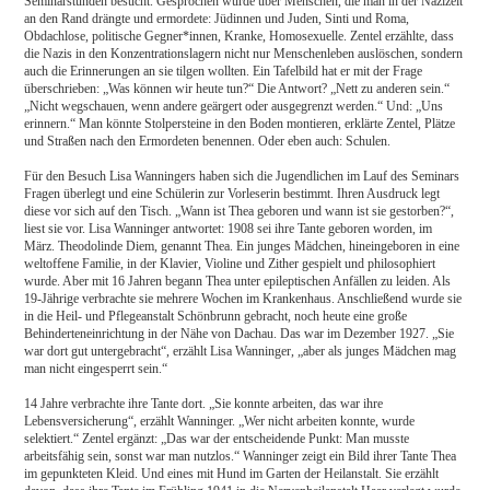
Seminarstunden besucht. Gesprochen wurde über Menschen, die man in der Nazizeit
an den Rand drängte und ermordete: Jüdinnen und Juden, Sinti und Roma,
Obdachlose, politische Gegner*innen, Kranke, Homosexuelle. Zentel erzählte, dass
die Nazis in den Konzentrationslagern nicht nur Menschenleben auslöschen, sondern
auch die Erinnerungen an sie tilgen wollten. Ein Tafelbild hat er mit der Frage
überschrieben: „Was können wir heute tun?“ Die Antwort? „Nett zu anderen sein.“
„Nicht wegschauen, wenn andere geärgert oder ausgegrenzt werden.“ Und: „Uns
erinnern.“ Man könnte Stolpersteine in den Boden montieren, erklärte Zentel, Plätze
und Straßen nach den Ermordeten benennen. Oder eben auch: Schulen.
Für den Besuch Lisa Wanningers haben sich die Jugendlichen im Lauf des Seminars
Fragen überlegt und eine Schülerin zur Vorleserin bestimmt. Ihren Ausdruck legt
diese vor sich auf den Tisch. „Wann ist Thea geboren und wann ist sie gestorben?“,
liest sie vor. Lisa Wanninger antwortet: 1908 sei ihre Tante geboren worden, im
März. Theodolinde Diem, genannt Thea. Ein junges Mädchen, hineingeboren in eine
weltoffene Familie, in der Klavier, Violine und Zither gespielt und philosophiert
wurde. Aber mit 16 Jahren begann Thea unter epileptischen Anfällen zu leiden. Als
19-Jährige verbrachte sie mehrere Wochen im Krankenhaus. Anschließend wurde sie
in die Heil- und Pflegeanstalt Schönbrunn gebracht, noch heute eine große
Behinderteneinrichtung in der Nähe von Dachau. Das war im Dezember 1927. „Sie
war dort gut untergebracht“, erzählt Lisa Wanninger, „aber als junges Mädchen mag
man nicht eingesperrt sein.“
14 Jahre verbrachte ihre Tante dort. „Sie konnte arbeiten, das war ihre
Lebensversicherung“, erzählt Wanninger. „Wer nicht arbeiten konnte, wurde
selektiert.“ Zentel ergänzt: „Das war der entscheidende Punkt: Man musste
arbeitsfähig sein, sonst war man nutzlos.“ Wanninger zeigt ein Bild ihrer Tante Thea
im gepunkteten Kleid. Und eines mit Hund im Garten der Heilanstalt. Sie erzählt