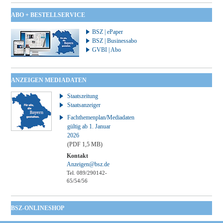
ABO + BESTELLSERVICE
BSZ | ePaper
BSZ | Businessabo
GVBI | Abo
ANZEIGEN MEDIADATEN
Staatszeitung
Staatsanzeiger
Fachthemenplan/Mediadaten
gültig ab 1. Januar
2026
(PDF 1,5 MB)
Kontakt
Anzeigen@bsz.de
Tel. 089/290142-
65/54/56
BSZ-ONLINESHOP