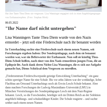
Hat ihre Tante Thea Diem nie vergessen: Lisa Wanninger engagiert sich in einer Angehörigengruppe
von Euthanasieopfern. (Foto: Stephan Höck)
06.05.2022
"Ihr Name darf nicht untergehen"
Lisa Wanningers Tante Thea Diem wurde von den Nazis
ermordet – jetzt soll eine Förderschule nach ihr benannt werden
In Unterhaching suchte eine Förderschule nach einem neuen Namen, seit
Forschungen ergeben haben: Der Sonderpädagoge, nach dem sie benannt
worden war, war ein Befürworter der Euthanasie. Nun soll sie künftig Thea-
Diem-Schule heißen, nach einer von den Nazis ermordeten jungen Frau, die an
Epilepsie litt. Auch dank deren Nichte Lisa Wanninger, die es sich zur Aufgabe
gemacht hat, Diems Schicksal dem Vergessen zu entreißen.
„Förderzentrum Förderschwerpunkt geistige Entwicklung Unterhaching“: ein ganz
schön sperriger Name für eine Schule. Bis vor zehn Jahren war der weitläufige, lichte
Flachbau am Ortsrand Unterhachings noch als Erwin-Lesch-Schule bekannt. Aber
dann machten Forschungen der Ludwig-Maximilians-Universität (LMU) in
München Verstrickungen des Sonderpädagogen Lesch mit dem Nazi-Regime
bekannt. Lesch, so die Forschenden, beteiligte sich im Dritten Reich an der Selektion
angeblich bildungs- und schulunfähiger Kinder. Die Schule reagierte – und suchte
seither nach einem neuen Namen.