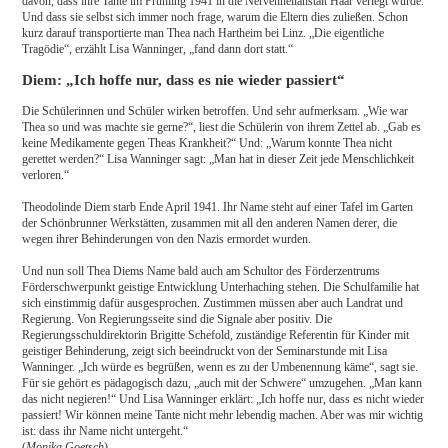
davon, dass ihre Tante im Frühling 1941 in die Nervenheilanstalt Haar verlegt wurde.
Und dass sie selbst sich immer noch frage, warum die Eltern dies zuließen. Schon
kurz darauf transportierte man Thea nach Hartheim bei Linz. „Die eigentliche
Tragödie“, erzählt Lisa Wanninger, „fand dann dort statt.“
Diem: „Ich hoffe nur, dass es nie wieder passiert“
Die Schülerinnen und Schüler wirken betroffen. Und sehr aufmerksam. „Wie war
Thea so und was machte sie gerne?“, liest die Schülerin von ihrem Zettel ab. „Gab es
keine Medikamente gegen Theas Krankheit?“ Und: „Warum konnte Thea nicht
gerettet werden?“ Lisa Wanninger sagt: „Man hat in dieser Zeit jede Menschlichkeit
verloren.“
Theodolinde Diem starb Ende April 1941. Ihr Name steht auf einer Tafel im Garten
der Schönbrunner Werkstätten, zusammen mit all den anderen Namen derer, die
wegen ihrer Behinderungen von den Nazis ermordet wurden.
Und nun soll Thea Diems Name bald auch am Schultor des Förderzentrums
Förderschwerpunkt geistige Entwicklung Unterhaching stehen. Die Schulfamilie hat
sich einstimmig dafür ausgesprochen. Zustimmen müssen aber auch Landrat und
Regierung. Von Regierungsseite sind die Signale aber positiv. Die
Regierungsschuldirektorin Brigitte Schefold, zuständige Referentin für Kinder mit
geistiger Behinderung, zeigt sich beeindruckt von der Seminarstunde mit Lisa
Wanninger. „Ich würde es begrüßen, wenn es zu der Umbenennung käme“, sagt sie.
Für sie gehört es pädagogisch dazu, „auch mit der Schwere“ umzugehen. „Man kann
das nicht negieren!“ Und Lisa Wanninger erklärt: „Ich hoffe nur, dass es nicht wieder
passiert! Wir können meine Tante nicht mehr lebendig machen. Aber was mir wichtig
ist: dass ihr Name nicht untergeht.“
(
Monika Goetsch
)