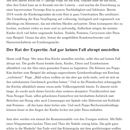
Seit drei Jahren kocht die 57-jährige Popp für die Kita. Geplant hatte sie das nicht,
über ihre Enkel kam sie in Kontakt mit der Leiterin – und machte die Einrichtung zu
einer bayernweiten Vorzeige-Kita in puncto Nachhaltigkeit und Inklusion. Bereits
2014 wurde die Kindertagesstätte als erste Kita in ganz Unterfranken Bio-zertifiziert.
Die Umstellung der Kita-Verpflegung auf vollwertig, biologisch und vegetarisch war
allerdings ein Abenteuer, das mit etlichen Hürden aufwartete. Denn konsequent öko zu
kochen, erscheint vielen zu teuer und zu aufwendig. Außerdem mögen die meisten
Kinder doch viel lieber ungesunde Sachen. Nudeln, Pommes, Currywurst oder Pizza
zum Beispiel. Genau das aber, betont die ausgebildete Krankenschwester und
Hauswirtschafterin sei Erziehungssache.
Der Rat der Expertin: Auf gar keinen Fall abrupt umstellen
Heute weiß Popp: Wer seine Kita-Küche umstellen möchte, sollte dies auf keinen Fall
abrupt tun. Die große Kunst besteht darin, Kinder, Eltern und Erzieherinnen
allmählich von der Idee eines gesunden Essens zu begeistern. Die Kleinen aus Popps
Kita durften zum Beispiel die anfangs ungewohnten Grünkernbratlinge mit Ketchup
„verfeinern“. Popp: „Bald schon wollten sie das aber gar nicht mehr, weil sie sich an
den unbekannten Geschmack gewöhnt hatten.“ Und in die Pfannkuchen schmuggelte
die Köchin allmählich immer etwas mehr Vollkorngetreide hinein. Es dauerte nicht
lange, da wurde auch dieses Gericht ohne weiteres akzeptiert. Frischkornbrei statt
Nuss-Nougat-Toast, selbst gebackenes Emmerbrot mit herzhaftem Aufstrich statt
Brötchen mit Honig oder auch Linsensuppe mit Spätzle oder Haferrösti mit Kohlrabi
statt Pommes – all das kann dann lecker sein. Und auch Popps Buchweizenbratlinge
können heute in den Augen der Kinder locker mit jeder Pizza mithalten.
Jetzt aber werden erst einmal die Rosmarinnadeln von den Zweigen entfernt. Mit Hilfe
eines Wiegemessers hacken Thies und Theo die Nadeln winzig klein. Das geht ganz
schön in die Muskeln! Am Ende wird das Kräutergrün mit dem grobkörnigen weißen