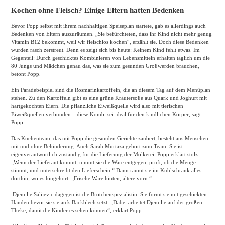
Kochen ohne Fleisch? Einige Eltern hatten Bedenken
Bevor Popp selbst mit ihrem nachhaltigen Speiseplan startete, gab es allerdings auch
Bedenken von Eltern auszuräumen. „Sie befürchteten, dass ihr Kind nicht mehr genug
Vitamin B12 bekommt, weil wir fleischlos kochen“, erzählt sie. Doch diese Bedenken
wurden rasch zerstreut. Denn es zeigt sich bis heute: Keinem Kind fehlt etwas. Im
Gegenteil: Durch geschicktes Kombinieren von Lebensmitteln erhalten täglich um die
80 Jungs und Mädchen genau das, was sie zum gesunden Großwerden brauchen,
betont Popp.
Ein Paradebeispiel sind die Rosmarinkartoffeln, die an diesem Tag auf dem Menüplan
stehen. Zu den Kartoffeln gibt es eine grüne Kräutersoße aus Quark und Joghurt mit
hartgekochten Eiern. Die pflanzliche Eiweißquelle wird also mit tierischen
Eiweißquellen verbunden – diese Kombi sei ideal für den kindlichen Körper, sagt
Popp.
Das Küchenteam, das mit Popp die gesunden Gerichte zaubert, besteht aus Menschen
mit und ohne Behinderung. Auch Sarah Murtaza gehört zum Team. Sie ist
eigenverantwortlich zuständig für die Lieferung der Molkerei. Popp erklärt stolz:
„Wenn der Lieferant kommt, nimmt sie die Ware entgegen, prüft, ob die Menge
stimmt, und unterschreibt den Lieferschein.“ Dann räumt sie im Kühlschrank alles
dorthin, wo es hingehört: „Frische Ware hinten, ältere vorn.“
Djemilie Salijevic dagegen ist die Brötchenspezialistin. Sie formt sie mit geschickten
Händen bevor sie sie aufs Backblech setzt. „Dabei arbeitet Djemilie auf der großen
Theke, damit die Kinder es sehen können“, erklärt Popp.