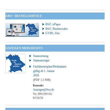
ABO + BESTELLSERVICE
BSZ | ePaper
BSZ | Businessabo
GVBI | Abo
ANZEIGEN MEDIADATEN
Staatszeitung
Staatsanzeiger
Fachthemenplan/Mediadaten
gültig ab 1. Januar
2026
(PDF 1,5 MB)
Kontakt
Anzeigen@bsz.de
Tel. 089/290142-
65/54/56