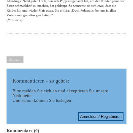
Allerdings: Nicht jeder Trick, den sich Popp ausgedacht hat, um den Kinder gesundes
Essen schmackhaft zu machen, hat geklappt. So wünschte sie sich etwa, dass die
Kinder hin und wieder Mais essen. Sie erklärt: „Doch Polenta ist bei uns in allen
Variationen grandios gescheitert.“
(
Pat Christ
)
Zurück
Kommentieren - so geht's:
Bitte melden Sie sich an und akzeptieren Sie unsere
Netiquette.
Und schon können Sie loslegen!
Anmelden / Registrieren
Kommentare (0)