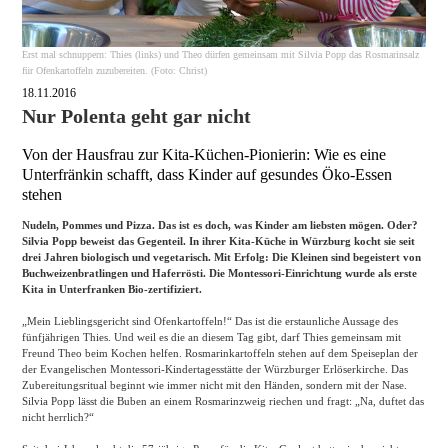
Erst mal schnuppern: Thies (links) und Theo dürfen gemeinsam mit Silvia Popp das Rosmarinsalz
für Ofenkartoffeln zuzubereiten. (Foto: Christ)
18.11.2016
Nur Polenta geht gar nicht
Von der Hausfrau zur Kita-Küchen-Pionierin: Wie es eine
Unterfränkin schafft, dass Kinder auf gesundes Öko-Essen
stehen
Nudeln, Pommes und Pizza. Das ist es doch, was Kinder am liebsten mögen. Oder?
Silvia Popp beweist das Gegenteil. In ihrer Kita-Küche in Würzburg kocht sie seit
drei Jahren biologisch und vegetarisch. Mit Erfolg: Die Kleinen sind begeistert von
Buchweizenbratlingen und Haferrösti. Die Montessori-Einrichtung wurde als erste
Kita in Unterfranken Bio-zertifiziert.
„Mein Lieblingsgericht sind Ofenkartoffeln!“ Das ist die erstaunliche Aussage des
fünfjährigen Thies. Und weil es die an diesem Tag gibt, darf Thies gemeinsam mit
Freund Theo beim Kochen helfen. Rosmarinkartoffeln stehen auf dem Speiseplan der
der Evangelischen Montessori-Kindertagesstätte der Würzburger Erlöserkirche. Das
Zubereitungsritual beginnt wie immer nicht mit den Händen, sondern mit der Nase.
Silvia Popp lässt die Buben an einem Rosmarinzweig riechen und fragt: „Na, duftet das
nicht herrlich?“