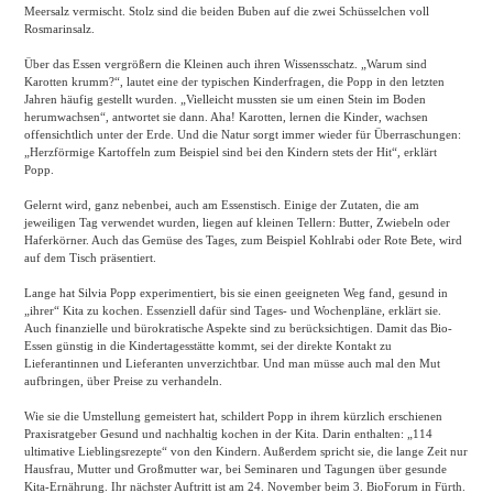
Meersalz vermischt. Stolz sind die beiden Buben auf die zwei Schüsselchen voll
Rosmarinsalz.
Über das Essen vergrößern die Kleinen auch ihren Wissensschatz. „Warum sind
Karotten krumm?“, lautet eine der typischen Kinderfragen, die Popp in den letzten
Jahren häufig gestellt wurden. „Vielleicht mussten sie um einen Stein im Boden
herumwachsen“, antwortet sie dann. Aha! Karotten, lernen die Kinder, wachsen
offensichtlich unter der Erde. Und die Natur sorgt immer wieder für Überraschungen:
„Herzförmige Kartoffeln zum Beispiel sind bei den Kindern stets der Hit“, erklärt
Popp.
Gelernt wird, ganz nebenbei, auch am Essenstisch. Einige der Zutaten, die am
jeweiligen Tag verwendet wurden, liegen auf kleinen Tellern: Butter, Zwiebeln oder
Haferkörner. Auch das Gemüse des Tages, zum Beispiel Kohlrabi oder Rote Bete, wird
auf dem Tisch präsentiert.
Lange hat Silvia Popp experimentiert, bis sie einen geeigneten Weg fand, gesund in
„ihrer“ Kita zu kochen. Essenziell dafür sind Tages- und Wochenpläne, erklärt sie.
Auch finanzielle und bürokratische Aspekte sind zu berücksichtigen. Damit das Bio-
Essen günstig in die Kindertagesstätte kommt, sei der direkte Kontakt zu
Lieferantinnen und Lieferanten unverzichtbar. Und man müsse auch mal den Mut
aufbringen, über Preise zu verhandeln.
Wie sie die Umstellung gemeistert hat, schildert Popp in ihrem kürzlich erschienen
Praxisratgeber Gesund und nachhaltig kochen in der Kita. Darin enthalten: „114
ultimative Lieblingsrezepte“ von den Kindern. Außerdem spricht sie, die lange Zeit nur
Hausfrau, Mutter und Großmutter war, bei Seminaren und Tagungen über gesunde
Kita-Ernährung. Ihr nächster Auftritt ist am 24. November beim 3. BioForum in Fürth.