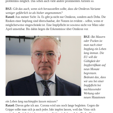
problemlos möglich. Das sehen auch viele andere prominenten Juristen so.
BSZ:
Gilt das auch, wenn sich herausstellen sollte, dass die Omikron-Variante
weniger gefährlich ist als bisher angenommen?
Ratzel:
Aus meiner Sicht: Ja. Es gibt ja nicht nur Omikron, sondern auch Delta. Die
Risiken einer Impfung sind überschaubar, der Nutzen ist evident – selbst, wenn er
möglicherweise eingeschränkt ist. Eine Impfpflicht ist sowieso nicht vor März oder
April umsetzbar. Bis dahin liegen die Erkenntnisse über Omikron vor.
BSZ:
Bei Masern
oder Pocken ist
man nach einer
Impfung ein Leben
lang immun. Die
EU will die
Gültigkeit der
Impfzertifikate auf
neun Monate
begrenzen.
Bedeutet das, dass
wir uns bei einer
Impfpflicht bei
nachlassender
Wirkung oder
neuen Mutationen
ein Leben lang nachimpfen lassen müssen?
Ratzel:
Davon gehe ich aus. Corona wird uns noch lange begleiten. Gegen die
Grippe sollte man sich ja auch jedes Jahr impfen lassen, weil das Virus sich