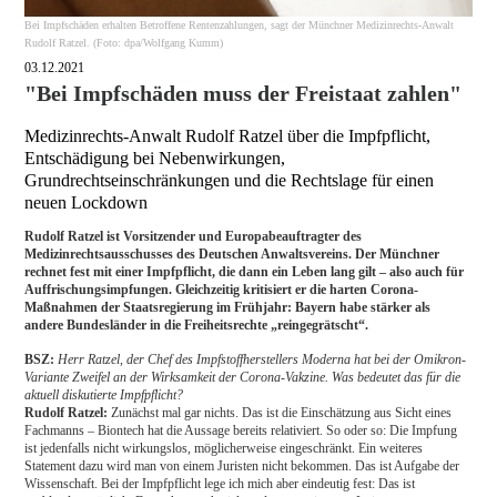
Bei Impfschäden erhalten Betroffene Rentenzahlungen, sagt der Münchner Medizinrechts-Anwalt
Rudolf Ratzel. (Foto: dpa/Wolfgang Kumm)
03.12.2021
"Bei Impfschäden muss der Freistaat zahlen"
Medizinrechts-Anwalt Rudolf Ratzel über die Impfpflicht,
Entschädigung bei Nebenwirkungen,
Grundrechtseinschränkungen und die Rechtslage für einen
neuen Lockdown
Rudolf Ratzel ist Vorsitzender und Europabeauftragter des
Medizinrechtsausschusses des Deutschen Anwaltsvereins. Der Münchner
rechnet fest mit einer Impfpflicht, die dann ein Leben lang gilt – also auch für
Auffrischungsimpfungen. Gleichzeitig kritisiert er die harten Corona-
Maßnahmen der Staatsregierung im Frühjahr: Bayern habe stärker als
andere Bundesländer in die Freiheitsrechte „reingegrätscht“.
BSZ:
Herr Ratzel, der Chef des Impfstoffherstellers Moderna hat bei der Omikron-
Variante Zweifel an der Wirksamkeit der Corona-Vakzine. Was bedeutet das für die
aktuell diskutierte Impfpflicht?
Rudolf Ratzel:
Zunächst mal gar nichts. Das ist die Einschätzung aus Sicht eines
Fachmanns – Biontech hat die Aussage bereits relativiert. So oder so: Die Impfung
ist jedenfalls nicht wirkungslos, möglicherweise eingeschränkt. Ein weiteres
Statement dazu wird man von einem Juristen nicht bekommen. Das ist Aufgabe der
Wissenschaft. Bei der Impfpflicht lege ich mich aber eindeutig fest: Das ist