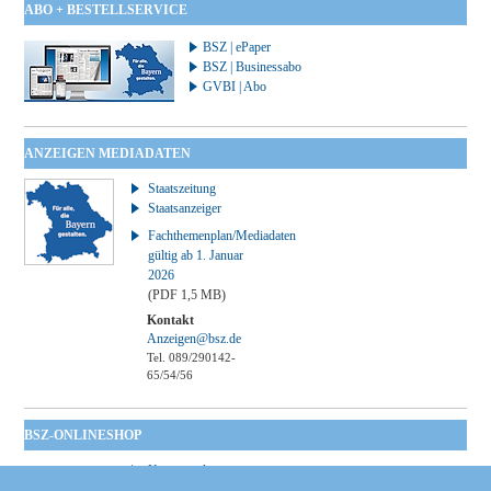
ABO + BESTELLSERVICE
BSZ | ePaper
BSZ | Businessabo
GVBI | Abo
ANZEIGEN MEDIADATEN
Staatszeitung
Staatsanzeiger
Fachthemenplan/Mediadaten
gültig ab 1. Januar
2026
(PDF 1,5 MB)
Kontakt
Anzeigen@bsz.de
Tel. 089/290142-
65/54/56
BSZ-ONLINESHOP
Kommunales
Taschenbuch