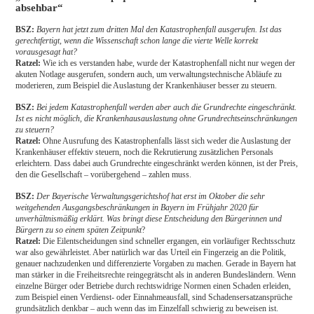
absehbar“
BSZ:
Bayern hat jetzt zum dritten Mal den Katastrophenfall ausgerufen. Ist das
gerechtfertigt, wenn die Wissenschaft schon lange die vierte Welle korrekt
vorausgesagt hat?
Ratzel:
Wie ich es verstanden habe, wurde der Katastrophenfall nicht nur wegen der
akuten Notlage ausgerufen, sondern auch, um verwaltungstechnische Abläufe zu
moderieren, zum Beispiel die Auslastung der Krankenhäuser besser zu steuern.
BSZ:
Bei jedem Katastrophenfall werden aber auch die Grundrechte eingeschränkt.
Ist es nicht möglich, die Krankenhausauslastung ohne Grundrechtseinschränkungen
zu steuern?
Ratzel:
Ohne Ausrufung des Katastrophenfalls lässt sich weder die Auslastung der
Krankenhäuser effektiv steuern, noch die Rekrutierung zusätzlichen Personals
erleichtern. Dass dabei auch Grundrechte eingeschränkt werden können, ist der Preis,
den die Gesellschaft – vorübergehend – zahlen muss.
BSZ:
Der Bayerische Verwaltungsgerichtshof hat erst im Oktober die sehr
weitgehenden Ausgangsbeschränkungen in Bayern im Frühjahr 2020 für
unverhältnismäßig erklärt. Was bringt diese Entscheidung den Bürgerinnen und
Bürgern zu so einem späten Zeitpunkt
?
Ratzel:
Die Eilentscheidungen sind schneller ergangen, ein vorläufiger Rechtsschutz
war also gewährleistet. Aber natürlich war das Urteil ein Fingerzeig an die Politik,
genauer nachzudenken und differenzierte Vorgaben zu machen. Gerade in Bayern hat
man stärker in die Freiheitsrechte reingegrätscht als in anderen Bundesländern. Wenn
einzelne Bürger oder Betriebe durch rechtswidrige Normen einen Schaden erleiden,
zum Beispiel einen Verdienst- oder Einnahmeausfall, sind Schadensersatzansprüche
grundsätzlich denkbar – auch wenn das im Einzelfall schwierig zu beweisen ist.