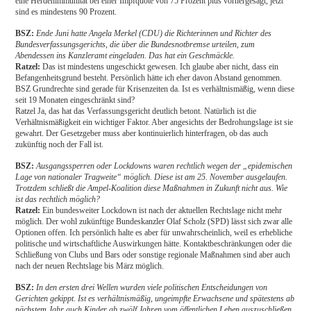
eine Herdenimmunität bei einer Impfquote von 75 Prozent plus vorhergesagt, jetzt
sind es mindestens 90 Prozent.
BSZ:
Ende Juni hatte Angela Merkel (CDU) die Richterinnen und Richter des
Bundesverfassungsgerichts, die über die Bundesnotbremse urteilen, zum
Abendessen ins Kanzleramt eingeladen. Das hat ein Geschmäckle.
Ratzel:
Das ist mindestens ungeschickt gewesen. Ich glaube aber nicht, dass ein
Befangenheitsgrund besteht. Persönlich hätte ich eher davon Abstand genommen.
BSZ Grundrechte sind gerade für Krisenzeiten da. Ist es verhältnismäßig, wenn diese
seit 19 Monaten eingeschränkt sind?
Ratzel Ja, das hat das Verfassungsgericht deutlich betont. Natürlich ist die
Verhältnismäßigkeit ein wichtiger Faktor. Aber angesichts der Bedrohungslage ist sie
gewahrt. Der Gesetzgeber muss aber kontinuierlich hinterfragen, ob das auch
zukünftig noch der Fall ist.
BSZ:
Ausgangssperren oder Lockdowns waren rechtlich wegen der „epidemischen
Lage von nationaler Tragweite“ möglich. Diese ist am 25. November ausgelaufen.
Trotzdem schließt die Ampel-Koalition diese Maßnahmen in Zukunft nicht aus. Wie
ist das rechtlich möglich?
Ratzel:
Ein bundesweiter Lockdown ist nach der aktuellen Rechtslage nicht mehr
möglich. Der wohl zukünftige Bundeskanzler Olaf Scholz (SPD) lässt sich zwar alle
Optionen offen. Ich persönlich halte es aber für unwahrscheinlich, weil es erhebliche
politische und wirtschaftliche Auswirkungen hätte. Kontaktbeschränkungen oder die
Schließung von Clubs und Bars oder sonstige regionale Maßnahmen sind aber auch
nach der neuen Rechtslage bis März möglich.
BSZ:
In den ersten drei Wellen wurden viele politischen Entscheidungen von
Gerichten gekippt. Ist es verhältnismäßig, ungeimpfte Erwachsene und spätestens ab
nächstem Jahr auch Kinder ab zwölf Jahren vom öffentlichen Leben auszuschließen,