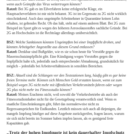
wenn auch Geimpfte das Virus weitertragen können?
Ratzel:
Bei 3G gab es im Eilverfahren keine erfolgreiche Klage, ein
Hauptsacheverfahren ist mir nicht bekannt. 3G ist im Gegensatz zu 2G nicht wirklich
einschränkend. Auch dass ungeimpfte Arbeitnehmer in Quarantäne keinen Lohn
erhalten, ist geltendes Recht. Ob das hält, steht auf einem anderen Blatt. Bei 2G zum
Beispiel im Sport gibt es wegen des höheren Aerosolausstoßes sachliche Gründe. Bei
2G an Hochschulen ist die Rechtslage allerdings unübersichtlich.
BSZ:
Welche Sanktionen könnten Ungeimpften bei einer Impfpflicht drohen, und
könnten Arbeitgeber Angestellte aus diesem Grund entlassen?
Ratzel:
Denkbar sind Bußgelder, wie es sie schon heute für Verstöße gegen die
Masernschutzimpfpflicht gibt. Eine Kündigung wegen Verstoßes gegen die
Impfpflicht halte ich, jedenfalls nach entsprechender Abmahnung, grundsätzlich für
möglich – jedenfalls bei Arbeitsverhältnissen in sensiblen Bereichen.
BSZ:
Aktuell sind die Schlangen vor den Teststationen lang, häufig gibt es gar keine
freien Termine mehr. Können sich Menschen Geld erstatten lassen, wenn sie zum
Beispiel wegen 3G nicht mehr mit öffentlichen Verkehrsmitteln fahren oder wegen
2G plus nicht mehr ins Fitnessstudio können?
Ratzel:
Meines Erachtens nicht, weil sowohl die Verkehrsbetriebe als auch der
Fitnessstudioinhaber nicht für die Gesetzgebung verantwortlich sind. Wenn es
staatliche Einschränkungen gibt, führt das normalerweise nicht zu
Regressansprüchen für Endkunden. Letztlich müssen sich auch all diejenigen, die
mangels Impfung häufiger auf diese Angebote zurückgreifen, fragen lassen, warum
sie sich nicht bereits im Sommer haben impfen lassen, als es genügend freie
Kapazitäten gab.
„Trotz der hohen Impfquote ist kein dauerhafter Impfschutz