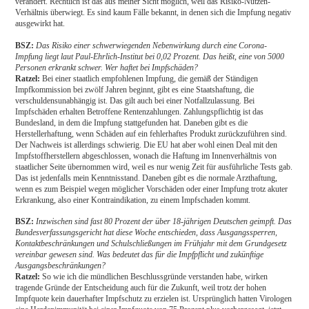
verändert. Rechtlich ist das aus meiner Sicht möglich, weil das Risiko-Nutzen-
Verhältnis überwiegt. Es sind kaum Fälle bekannt, in denen sich die Impfung negativ
ausgewirkt hat.
BSZ:
Das Risiko einer schwerwiegenden Nebenwirkung durch eine Corona-
Impfung liegt laut Paul-Ehrlich-Institut bei 0,02 Prozent. Das heißt, eine von 5000
Personen erkrankt schwer. Wer haftet bei Impfschäden?
Ratzel:
Bei einer staatlich empfohlenen Impfung, die gemäß der Ständigen
Impfkommission bei zwölf Jahren beginnt, gibt es eine Staatshaftung, die
verschuldensunabhängig ist. Das gilt auch bei einer Notfallzulassung. Bei
Impfschäden erhalten Betroffene Rentenzahlungen. Zahlungspflichtig ist das
Bundesland, in dem die Impfung stattgefunden hat. Daneben gibt es die
Herstellerhaftung, wenn Schäden auf ein fehlerhaftes Produkt zurückzuführen sind.
Der Nachweis ist allerdings schwierig. Die EU hat aber wohl einen Deal mit den
Impfstoffherstellern abgeschlossen, wonach die Haftung im Innenverhältnis von
staatlicher Seite übernommen wird, weil es nur wenig Zeit für ausführliche Tests gab.
Das ist jedenfalls mein Kenntnisstand. Daneben gibt es die normale Arzthaftung,
wenn es zum Beispiel wegen möglicher Vorschäden oder einer Impfung trotz akuter
Erkrankung, also einer Kontraindikation, zu einem Impfschaden kommt.
BSZ:
Inzwischen sind fast 80 Prozent der über 18-jährigen Deutschen geimpft. Das
Bundesverfassungsgericht hat diese Woche entschieden, dass Ausgangssperren,
Kontaktbeschränkungen und Schulschließungen im Frühjahr mit dem Grundgesetz
vereinbar gewesen sind. Was bedeutet das für die Impfpflicht und zukünftige
Ausgangsbeschränkungen?
Ratzel:
So wie ich die mündlichen Beschlussgründe verstanden habe, wirken
tragende Gründe der Entscheidung auch für die Zukunft, weil trotz der hohen
Impfquote kein dauerhafter Impfschutz zu erzielen ist. Ursprünglich hatten Virologen