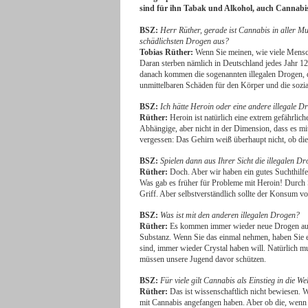
sind für ihn Tabak und Alkohol, auch Cannabis
BSZ:
Herr Rüther, gerade ist Cannabis in aller Mun
schädlichsten Drogen aus?
Tobias Rüther:
Wenn Sie meinen, wie viele Mensche
Daran sterben nämlich in Deutschland jedes Jahr 
danach kommen die sogenannten illegalen Drogen,
unmittelbaren Schäden für den Körper und die sozi
BSZ:
Ich hätte Heroin oder eine andere illegale Dr
Rüther:
Heroin ist natürlich eine extrem gefährlic
Abhängige, aber nicht in der Dimension, dass es mi
vergessen: Das Gehirn weiß überhaupt nicht, ob die S
BSZ:
Spielen dann aus Ihrer Sicht die illegalen Dr
Rüther:
Doch. Aber wir haben ein gutes Suchthilfe
Was gab es früher für Probleme mit Heroin! Durch S
Griff. Aber selbstverständlich sollte der Konsum v
BSZ:
Was ist mit den anderen illegalen Drogen?
Rüther:
Es kommen immer wieder neue Drogen auf.
Substanz. Wenn Sie das einmal nehmen, haben Sie eig
sind, immer wieder Crystal haben will. Natürlich mu
müssen unsere Jugend davor schützen.
BSZ:
Für viele gilt Cannabis als Einstieg in die W
Rüther:
Das ist wissenschaftlich nicht bewiesen.
mit Cannabis angefangen haben. Aber ob die, wenn 