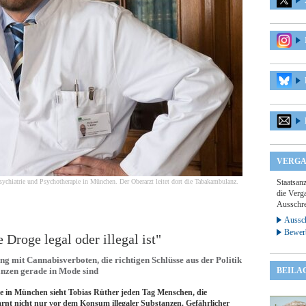
VERGA
 Psychiatrie und Psychotherapie in München. Der Oberarzt leitet dort die Tabakambulanz.
Staatsan
die Verga
Ausschre
Aussch
Bewer
 Droge legal oder illegal ist"
 mit Cannabisverboten, die richtigen Schlüsse aus der Politik
anzen gerade in Mode sind
BEILA
ie in München sieht Tobias Rüther jeden Tag Menschen, die
nt nicht nur vor dem Konsum illegaler Substanzen. Gefährlicher