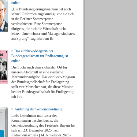
online
„Die Bundesregierungskoalition hat noch
schnell Reformen angekündigt, ehe sie sich
in die Berliner Sommerpause
verabschiedete. Eine Sommerpause
übrigens, die sich die Wirtschaft nicht
leistet. Unternehmer und Manager sind stets
am Sprung“, sagt Bertram Br
> Das einblicke-Magazin der
Bundesgesellschaft für Endlagerung ist
online
Die Suche nach dem sichersten Ort für
unseren Atommüll ist eine staatliche
Jahrhundertaufgabe. Das einblicke-Magazin
der Bundesgesellschaft für Endlagerung
stellt vier Menschen vor, die diese Mission
bei der Bundesgesellschaft für Endlagerung
mit ihre
> Änderung der Gemeindeordnung
Liebe Leserinnen und Leser des
Kommunalen Taschenbuchs, die
Gemeindeordnung des Freistaats Bayern hat
sich am 23. Dezember 2025 nach
Redaktionsschluss (14. November 2025)