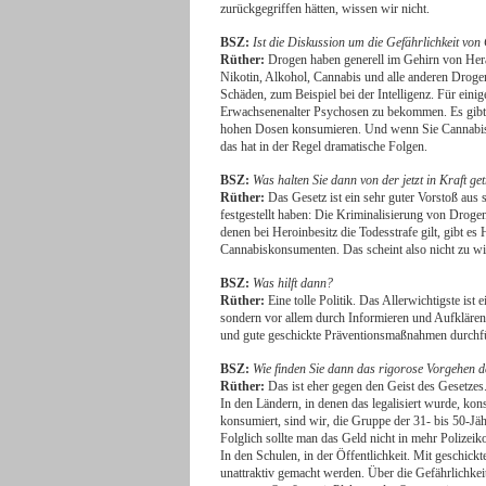
zurückgegriffen hätten, wissen wir nicht.
BSZ:
Ist die Diskussion um die Gefährlichkeit von
Rüther:
Drogen haben generell im Gehirn von Hera
Nikotin, Alkohol, Cannabis und alle anderen Droge
Schäden, zum Beispiel bei der Intelligenz. Für einig
Erwachsenenalter Psychosen zu bekommen. Es gibt 
hohen Dosen konsumieren. Und wenn Sie Cannabis r
das hat in der Regel dramatische Folgen.
BSZ:
Was halten Sie dann von der jetzt in Kraft 
Rüther:
Das Gesetz ist ein sehr guter Vorstoß aus
festgestellt haben: Die Kriminalisierung von Droge
denen bei Heroinbesitz die Todesstrafe gilt, gibt e
Cannabiskonsumenten. Das scheint also nicht zu w
BSZ:
Was hilft dann?
Rüther:
Eine tolle Politik. Das Allerwichtigste ist
sondern vor allem durch Informieren und Aufklären
und gute geschickte Präventionsmaßnahmen durchf
BSZ:
Wie finden Sie dann das rigorose Vorgehen 
Rüther:
Das ist eher gegen den Geist des Gesetzes
In den Ländern, in denen das legalisiert wurde, kon
konsumiert, sind wir, die Gruppe der 31- bis 50-Jäh
Folglich sollte man das Geld nicht in mehr Polizei
In den Schulen, in der Öffentlichkeit. Mit geschick
unattraktiv gemacht werden. Über die Gefährlichke