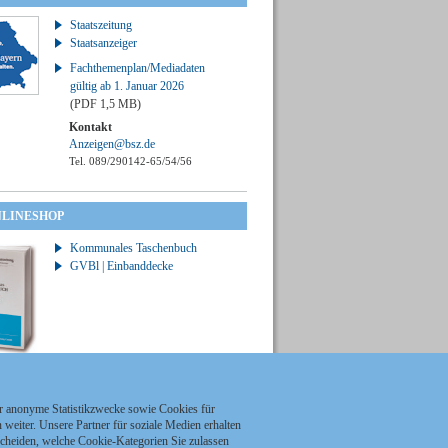
Staatszeitung
Staatsanzeiger
Fachthemenplan/Mediadaten
gültig ab 1. Januar 2026
(PDF 1,5 MB)
Kontakt
Anzeigen@bsz.de
Tel. 089/290142-65/54/56
NLINESHOP
Kommunales Taschenbuch
GVBl | Einbanddecke
ür anonyme Statistikzwecke sowie Cookies für
weiter. Unsere Partner für soziale Medien erhalten
scheiden, welche Cookie-Kategorien Sie zulassen