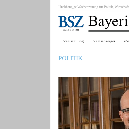
Unabhängige Wochenzeitung für Politik, Wirtscha
Staatszeitung
Staatsanzeiger
eSe
POLITIK