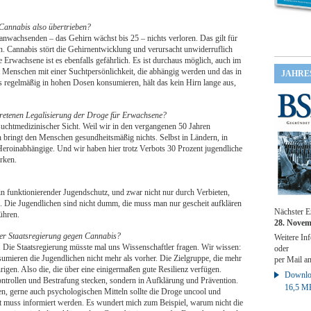
 Cannabis also übertrieben?
nwachsenden – das Gehirn wächst bis 25 – nichts verloren. Das gilt für
n. Cannabis stört die Gehirnentwicklung und verursacht unwiderruflich
e Erwachsene ist es ebenfalls gefährlich. Es ist durchaus möglich, auch im
Menschen mit einer Suchtpersönlichkeit, die abhängig werden und das in
JAHRE
egelmäßig in hohen Dosen konsumieren, hält das kein Hirn lange aus,
getretenen Legalisierung der Droge für Erwachsene?
 suchtmedizinischer Sicht. Weil wir in den vergangenen 50 Jahren
n bringt den Menschen gesundheitsmäßig nichts. Selbst in Ländern, in
s Heroinabhängige. Und wir haben hier trotz Verbots 30 Prozent jugendliche
irken.
 ein funktionierender Jugendschutz, und zwar nicht nur durch Verbieten,
. Die Jugendlichen sind nicht dumm, die muss man nur gescheit aufklären
Nächster E
ühren.
28. Novem
der Staatsregierung gegen Cannabis?
Weitere Inf
. Die Staatsregierung müsste mal uns Wissenschaftler fragen. Wir wissen:
oder
sumieren die Jugendlichen nicht mehr als vorher. Die Zielgruppe, die mehr
per Mail a
rigen. Also die, die über eine einigermaßen gute Resilienz verfügen.
Downloa
kontrollen und Bestrafung stecken, sondern in Aufklärung und Prävention.
16,5 M
ten, gerne auch psychologischen Mitteln sollte die Droge uncool und
it muss informiert werden. Es wundert mich zum Beispiel, warum nicht die