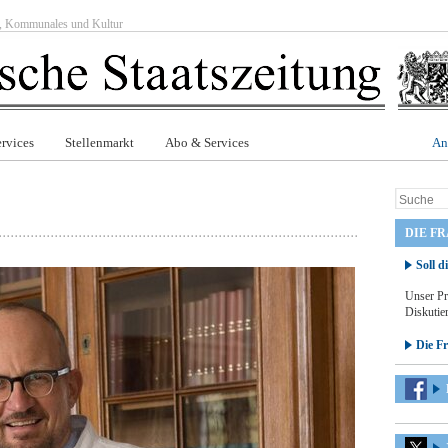
ft, Kommunales und Kultur
rvices
Stellenmarkt
Abo & Services
An
DIE F
Soll d
Unser Pr
Diskutier
Die F