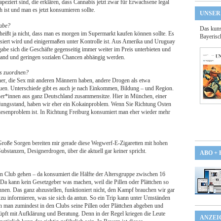
peziert sind, die erklären, dass Cannabis jetzt zwar für Erwachsene legal
ch ist und man es jetzt konsumieren sollte.
UNSER
gabe?
Das kuns
 heißt ja nicht, dass man es morgen im Supermarkt kaufen können sollte. Es
Bayerisc
lisiert wird und einigermaßen unter Kontrolle ist. Aus Amerika und Uruguay
igabe sich die Geschäfte gegenseitig immer weiter im Preis unterbieten und
tand und geringen sozialen Chancen abhängig werden.
us zuordnen?
er, die Sex mit anderen Männern haben, andere Drogen als etwa
uen. Unterschiede gibt es auch je nach Einkommen, Bildung – und Region.
iner*innen aus ganz Deutschland zusammensitze. Hier in München, einer
ldungsstand, haben wir eher ein Kokainproblem. Wenn Sie Richtung Osten
Riesenproblem ist. In Richtung Freiburg konsumiert man eher wieder mehr
roße Sorgen bereiten mir gerade diese Wegwerf-E-Zigaretten mit hohen
bstanzen, Designerdrogen, über die aktuell gar keiner spricht.
ABO +
n Club gehen – da konsumiert die Hälfte der Altersgruppe zwischen 16
Da kann kein Gesetzgeber was machen, weil die Pillen oder Plättchen so
können. Das ganz abzustellen, funktioniert nicht, den Kampf brauchen wir gar
r zu informieren, was sie sich da antun. So ein Trip kann unter Umständen
n man zumindest in den Clubs seine Pillen oder Plättchen abgeben und
nüpft mit Aufklärung und Beratung. Denn in der Regel kriegen die Leute
ANZEI