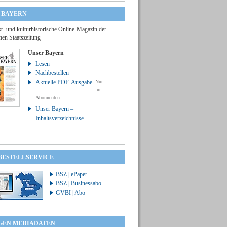
 BAYERN
t- und kulturhistorische Online-Magazin der
hen Staatszeitung
Unser Bayern
Lesen
Nachbestellen
Aktuelle PDF-Ausgabe
Nur
für
Abonnenten
Unser Bayern –
Inhaltsverzeichnisse
 BESTELLSERVICE
BSZ | ePaper
BSZ | Businessabo
GVBI | Abo
GEN MEDIADATEN