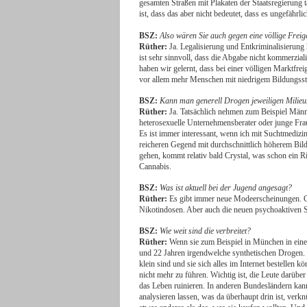
gesamten Straßen mit Plakaten der Staatsregierung ta
ist, dass das aber nicht bedeutet, dass es ungefährli
BSZ:
Also wären Sie auch gegen eine völlige Frei
Rüther:
Ja. Legalisierung und Entkriminalisierung
ist sehr sinnvoll, dass die Abgabe nicht kommerzia
haben wir gelernt, dass bei einer völligen Marktfre
vor allem mehr Menschen mit niedrigem Bildungss
BSZ:
Kann man generell Drogen jeweiligen Milie
Rüther:
Ja. Tatsächlich nehmen zum Beispiel Männ
heterosexuelle Unternehmensberater oder junge Fra
Es ist immer interessant, wenn ich mit Suchtmediz
reicheren Gegend mit durchschnittlich höherem Bi
gehen, kommt relativ bald Crystal, was schon ein 
Cannabis.
BSZ:
Was ist aktuell bei der Jugend angesagt?
Rüther:
Es gibt immer neue Modeerscheinungen. G
Nikotindosen. Aber auch die neuen psychoaktiven Su
BSZ:
Wie weit sind die verbreitet?
Rüther:
Wenn sie zum Beispiel in München in eine
und 22 Jahren irgendwelche synthetischen Drogen. 
klein sind und sie sich alles im Internet bestellen 
nicht mehr zu führen. Wichtig ist, die Leute darübe
das Leben ruinieren. In anderen Bundesländern kan
analysieren lassen, was da überhaupt drin ist, verk