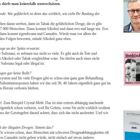
 dürfe man keinesfalls unterschätzen.
de. Wie gefährlich ist denn das wirklich, wie sieht Ihr Ranking der
n daran sterben, dann ist Tabak die gefährlichste Droge, die es gibt.
127 000 Menschen. Dann kommt Alkohol und dann erst mal lange nix. Erst
 dann kommt irgendwann mal Cannabis. Würde man vor allem die
alen Folgen bewerten, stünde Alkohol ganz oben.
oge an der Spitze erwartet.
he Substanz, es nehmen nur nicht so viele. Es gibt auch da Tote und
t Alkohol oder Tabak vergleichbar wäre. Sie dürfen auch eines nicht
ubstanz legal oder illegal ist.
ogen gar keine Rolle?
system und für viele Drogen gibt es schon eine ganz gute Behandlung.
ubstitutionspraxen haben wir das seit 30, 40 Jahren eigentlich ganz gut im
on Heroin verboten bleiben.
 Zum Beispiel Crystal Meth: Das ist eine extrem abhängig machende
entlich schon verloren, weil Ihr Gehirn, wenn Sie nicht wirklich resilient
ss der Gesetzgeber darauf achten, dass sich das nicht ausbreitet. Und wir
elt der illegalen Drogen. Stimmt das?
 Wir wissen schon, dass Menschen mit schweren Drogenabhängigkeiten oft
es Cannabis nicht geben würde, nicht einfach auf etwas anderes