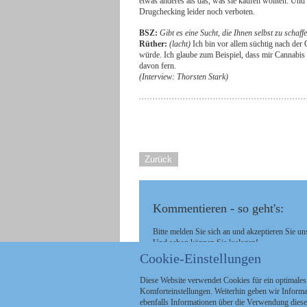
etwas anderes als das, was sie kaufen wollten. Und n
Drugchecking leider noch verboten.
BSZ:
Gibt es eine Sucht, die Ihnen selbst zu schaf
Rüther:
(lacht)
Ich bin vor allem süchtig nach der 
würde. Ich glaube zum Beispiel, dass mir Cannabis 
davon fern.
(Interview: Thorsten Stark)
Zurück
Kommentieren - so geht's:
Bitte melden Sie sich an und akzeptieren Sie un
Und schon können Sie loslegen!
Cookie-Einstellungen
Diese Website verwendet Cookies für ein optimales
Komforteinstellungen. Weiterhin geben wir Informat
ebenfalls Informationen über die Verwendung diese