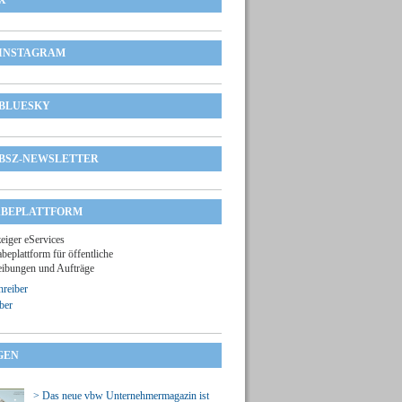
X
INSTAGRAM
BLUESKY
BSZ-NEWSLETTER
BEPLATTFORM
zeiger eServices
beplattform für öffentliche
ibungen und Aufträge
reiber
ber
GEN
> Das neue vbw Unternehmermagazin ist