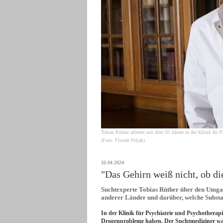
Tobias Rüther arbeitet seit über 20 Jahren in der Klinik für
(Foto: Florian Peljak)
26.04.2024
"Das Gehirn weiß nicht, ob die
Suchtexperte Tobias Rüther über den Umgang
anderer Länder und darüber, welche Subst
In der Klinik für Psychiatrie und Psychotherap
Drogenprobleme haben. Der Suchtmediziner war