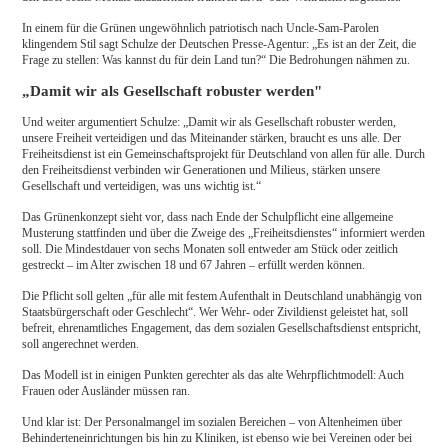
In einem für die Grünen ungewöhnlich patriotisch nach Uncle-Sam-Parolen
klingendem Stil sagt Schulze der Deutschen Presse-Agentur: „Es ist an der Zeit, die
Frage zu stellen: Was kannst du für dein Land tun?“ Die Bedrohungen nähmen zu.
„Damit wir als Gesellschaft robuster werden"
Und weiter argumentiert Schulze: „Damit wir als Gesellschaft robuster werden,
unsere Freiheit verteidigen und das Miteinander stärken, braucht es uns alle. Der
Freiheitsdienst ist ein Gemeinschaftsprojekt für Deutschland von allen für alle. Durch
den Freiheitsdienst verbinden wir Generationen und Milieus, stärken unsere
Gesellschaft und verteidigen, was uns wichtig ist.“
Das Grünenkonzept sieht vor, dass nach Ende der Schulpflicht eine allgemeine
Musterung stattfinden und über die Zweige des „Freiheitsdienstes“ informiert werden
soll. Die Mindestdauer von sechs Monaten soll entweder am Stück oder zeitlich
gestreckt – im Alter zwischen 18 und 67 Jahren – erfüllt werden können.
Die Pflicht soll gelten „für alle mit festem Aufenthalt in Deutschland unabhängig von
Staatsbürgerschaft oder Geschlecht“. Wer Wehr- oder Zivildienst geleistet hat, soll
befreit, ehrenamtliches Engagement, das dem sozialen Gesellschaftsdienst entspricht,
soll angerechnet werden.
Das Modell ist in einigen Punkten gerechter als das alte Wehrpflichtmodell: Auch
Frauen oder Ausländer müssen ran.
Und klar ist: Der Personalmangel im sozialen Bereichen – von Altenheimen über
Behinderteneinrichtungen bis hin zu Kliniken, ist ebenso wie bei Vereinen oder bei