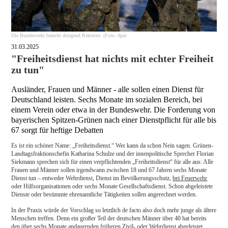
Die Bundeswehr braucht dringend Rekruten. (Foto: dpa)
31.03.2025
"Freiheitsdienst hat nichts mit echter Freiheit
zu tun"
Ausländer, Frauen und Männer - alle sollen einen Dienst für
Deutschland leisten. Sechs Monate im sozialen Bereich, bei
einem Verein oder etwa in der Bundeswehr. Die Forderung von
bayerischen Spitzen-Grünen nach einer Dienstpflicht für alle bis
67 sorgt für heftige Debatten
Es ist ein schöner Name: „Freiheitsdienst.“ Wer kann da schon Nein sagen. Grünen-
Landtagsfraktionschefin Katharina Schulze und der innenpolitische Sprecher Florian
Siekmann sprechen sich für einen verpflichtenden „Freiheitsdienst“ für alle aus: Alle
Frauen und Männer sollen irgendwann zwischen 18 und 67 Jahren sechs Monate
Dienst tun – entweder Wehrdienst, Dienst im Bevölkerungsschutz,
bei Feuerwehr
oder Hilfsorganisationen oder sechs Monate Gesellschaftsdienst. Schon abgeleistete
Dienste oder bestimmte ehrenamtliche Tätigkeiten sollen angerechnet werden.
In der Praxis würde der Vorschlag so letztlich de facto also doch mehr junge als ältere
Menschen treffen. Denn ein großer Teil der deutschen Männer über 40 hat bereits
den über sechs Monate andauernden früheren Zivil- oder Wehrdienst abgeleistet.