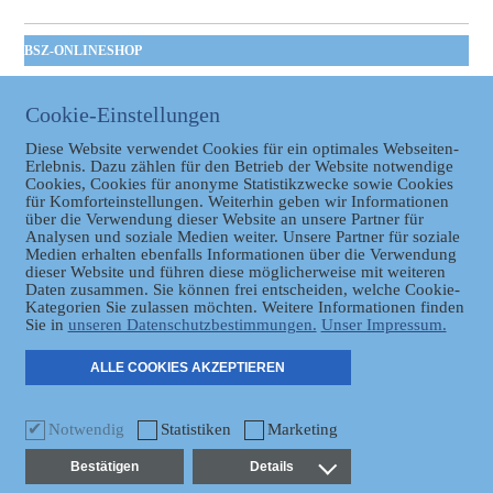
BSZ-ONLINESHOP
Kommunales
Taschenbuch
Cookie-Einstellungen
GVBl | Einbanddecke
Diese Website verwendet Cookies für ein optimales Webseiten-
Erlebnis. Dazu zählen für den Betrieb der Website notwendige
Cookies, Cookies für anonyme Statistikzwecke sowie Cookies
für Komforteinstellungen. Weiterhin geben wir Informationen
über die Verwendung dieser Website an unsere Partner für
Analysen und soziale Medien weiter. Unsere Partner für soziale
Medien erhalten ebenfalls Informationen über die Verwendung
dieser Website und führen diese möglicherweise mit weiteren
Daten zusammen. Sie können frei entscheiden, welche Cookie-
Datenschutz
Kategorien Sie zulassen möchten. Weitere Informationen finden
Sie in
unseren Datenschutzbestimmungen.
Unser Impressum.
ER
ALLE COOKIES AKZEPTIEREN
Notwendig
Statistiken
Marketing
Bestätigen
Details