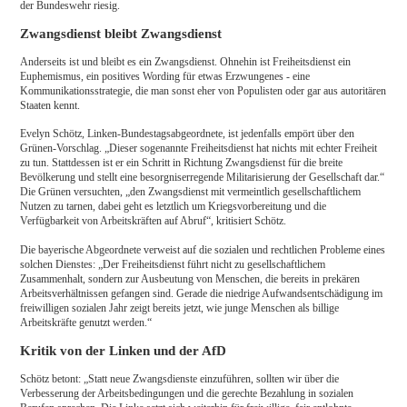
der Bundeswehr riesig.
Zwangsdienst bleibt Zwangsdienst
Anderseits ist und bleibt es ein Zwangsdienst. Ohnehin ist Freiheitsdienst ein
Euphemismus, ein positives Wording für etwas Erzwungenes - eine
Kommunikationsstrategie, die man sonst eher von Populisten oder gar aus autoritären
Staaten kennt.
Evelyn Schötz, Linken-Bundestagsabgeordnete, ist jedenfalls empört über den
Grünen-Vorschlag. „Dieser sogenannte Freiheitsdienst hat nichts mit echter Freiheit
zu tun. Stattdessen ist er ein Schritt in Richtung Zwangsdienst für die breite
Bevölkerung und stellt eine besorgniserregende Militarisierung der Gesellschaft dar.“
Die Grünen versuchten, „den Zwangsdienst mit vermeintlich gesellschaftlichem
Nutzen zu tarnen, dabei geht es letztlich um Kriegsvorbereitung und die
Verfügbarkeit von Arbeitskräften auf Abruf“, kritisiert Schötz.
Die bayerische Abgeordnete verweist auf die sozialen und rechtlichen Probleme eines
solchen Dienstes: „Der Freiheitsdienst führt nicht zu gesellschaftlichem
Zusammenhalt, sondern zur Ausbeutung von Menschen, die bereits in prekären
Arbeitsverhältnissen gefangen sind. Gerade die niedrige Aufwandsentschädigung im
freiwilligen sozialen Jahr zeigt bereits jetzt, wie junge Menschen als billige
Arbeitskräfte genutzt werden.“
Kritik von der Linken und der AfD
Schötz betont: „Statt neue Zwangsdienste einzuführen, sollten wir über die
Verbesserung der Arbeitsbedingungen und die gerechte Bezahlung in sozialen