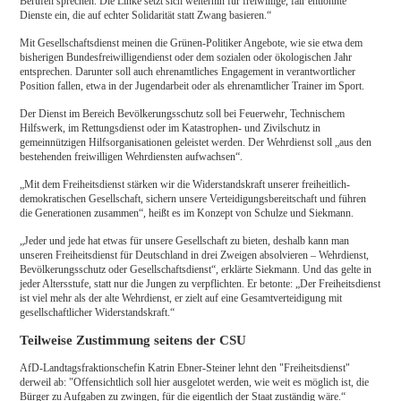
Berufen sprechen. Die Linke setzt sich weiterhin für freiwillige, fair entlohnte
Dienste ein, die auf echter Solidarität statt Zwang basieren.“
Mit Gesellschaftsdienst meinen die Grünen-Politiker Angebote, wie sie etwa dem
bisherigen Bundesfreiwilligendienst oder dem sozialen oder ökologischen Jahr
entsprechen. Darunter soll auch ehrenamtliches Engagement in verantwortlicher
Position fallen, etwa in der Jugendarbeit oder als ehrenamtlicher Trainer im Sport.
Der Dienst im Bereich Bevölkerungsschutz soll bei Feuerwehr, Technischem
Hilfswerk, im Rettungsdienst oder im Katastrophen- und Zivilschutz in
gemeinnützigen Hilfsorganisationen geleistet werden. Der Wehrdienst soll „aus den
bestehenden freiwilligen Wehrdiensten aufwachsen“.
„Mit dem Freiheitsdienst stärken wir die Widerstandskraft unserer freiheitlich-
demokratischen Gesellschaft, sichern unsere Verteidigungsbereitschaft und führen
die Generationen zusammen“, heißt es im Konzept von Schulze und Siekmann.
„Jeder und jede hat etwas für unsere Gesellschaft zu bieten, deshalb kann man
unseren Freiheitsdienst für Deutschland in drei Zweigen absolvieren – Wehrdienst,
Bevölkerungsschutz oder Gesellschaftsdienst“, erklärte Siekmann. Und das gelte in
jeder Altersstufe, statt nur die Jungen zu verpflichten. Er betonte: „Der Freiheitsdienst
ist viel mehr als der alte Wehrdienst, er zielt auf eine Gesamtverteidigung mit
gesellschaftlicher Widerstandskraft.“
Teilweise Zustimmung seitens der CSU
AfD-Landtagsfraktionschefin Katrin Ebner-Steiner lehnt den "Freiheitsdienst"
derweil ab: "Offensichtlich soll hier ausgelotet werden, wie weit es möglich ist, die
Bürger zu Aufgaben zu zwingen, für die eigentlich der Staat zuständig wäre.“