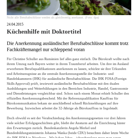
Nicht alle Berufsabschlüsse werden als gleichwertig anerkannt. (Foto: dpa)
24.04.2015
Küchenhilfe mit Doktortitel
Die Anerkennung ausländischer Berufsabschlüsse kommt trotz
Fachkräftemangel nur schleppend voran
Für Christine Schuller aus Rumänien lief alles ganz einfach. Die Bürokraft wollte nach
ihrem Umzug nach Bayern weiter in ihrem Traumberuf arbeiten. Um ihre im Ausland
erworbenen Berufsqualifikationen anerkennen zu lassen, schickte sie ihre Urkunden
und Arbeitszeugnisse an die zentrale Anerkennungsstelle der Industrie- und
Handelskammern (IHK) für ausländische Berufsabschlüsse. Die IHK FOSA (Foreign
Skills Approval) prüft, inwieweit ausländische Berufsabschlüsse mit den dualen
Ausbildungen und Weiterbildungen in den Bereichen Industrie, Handel, Gastronomie
und Dienstleistungen vergleichbar sind. Schon nach einem Monat erhielt Schuller den
offiziellen Anerkennungsbescheid. Mit der Referenzqualifikation Kauffrau für
Bürokommunikation bekam sie anschließend schnell Rückmeldungen auf ihre
Bewerbung. Inzwischen arbeitet die 32-Jährige als Bürokauffrau in Ingolstadt.
Doch obwohl es seit der Verabschiedung des Anerkennungsgesetzes vor drei Jahren
viele solcher Erfolgsgeschichten gibt, bleibt der Ansturm auf die Einrichtung hinter
den Erwartungen zurück. Bundeskanzlerin Angela Merkel und
Bundesbildungsministerin Johanna Wanka (beide CDU) besuchten daher letzte Woche
die IHK FOSA in Nürnberg. „Wir haben Jahre – jahrzehntelang muss man sagen –