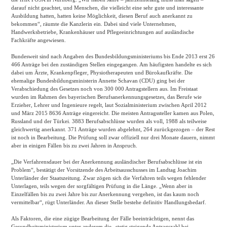
darauf nicht geachtet, und Menschen, die vielleicht eine sehr gute und interessante
Ausbildung hatten, hatten keine Möglichkeit, diesen Beruf auch anerkannt zu
bekommen“, räumte die Kanzlerin ein. Dabei sind viele Unternehmen,
Handwerksbetriebe, Krankenhäuser und Pflegeeinrichtungen auf ausländische
Fachkräfte angewiesen.
Bundesweit sind nach Angaben des Bundesbildungsministeriums bis Ende 2013 erst 26
466 Anträge bei den zuständigen Stellen eingegangen. Am häufigsten handelte es sich
dabei um Ärzte, Krankenpfleger, Physiotherapeuten und Bürokaufkräfte. Die
ehemalige Bundesbildungsministerin Annette Schavan (CDU) ging bei der
Verabschiedung des Gesetzes noch von 300 000 Antragstellern aus. Im Freistaat
wurden im Rahmen des bayerischen Berufsanerkennungsgesetzes, das Berufe wie
Erzieher, Lehrer und Ingenieure regelt, laut Sozialministerium zwischen April 2012
und März 2015 8636 Anträge eingereicht. Die meisten Antragssteller kamen aus Polen,
Russland und der Türkei. 3883 Berufsabschlüsse wurden als voll, 1988 als teilweise
gleichwertig anerkannt. 371 Anträge wurden abgelehnt, 264 zurückgezogen – der Rest
ist noch in Bearbeitung. Die Prüfung soll zwar offiziell nur drei Monate dauern, nimmt
aber in einigen Fällen bis zu zwei Jahren in Anspruch.
„Die Verfahrensdauer bei der Anerkennung ausländischer Berufsabschlüsse ist ein
Problem“, bestätigt der Vorsitzende des Arbeitsausschusses im Landtag Joachim
Unterländer der Staatszeitung. Zwar zögen sich die Verfahren teils wegen fehlender
Unterlagen, teils wegen der sorgfältigen Prüfung in die Länge. „Wenn aber in
Einzelfällen bis zu zwei Jahre bis zur Anerkennung vergehen, ist das kaum noch
vermittelbar“, rügt Unterländer. An dieser Stelle bestehe definitiv Handlungsbedarf.
Als Faktoren, die eine zügige Bearbeitung der Fälle beeinträchtigen, nennt das
Gesundheitsministerium unter anderem die „stetig steigende Antragszahl bei