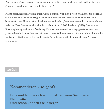
Anerkennungsverfahren – „zumindest in den Berufen, in denen mehr offene Stellen
gemeldet werden als potenzielle Bewerber.“
Nachbesserungsbedarf sieht auch Gaby Schmidt von den Freien Wählern. Sie begrüßt
zwar, dass Anträge zukünftig auch online eingereicht werden können sollen. Die
bürokratischen Hürden sind ihr dennoch zu hoch: „Denn schlussendlich muss sich ein
jeder im Berufsleben und in der Praxis beweisen!“ Arif Tasdelen (SPD) fordert die
Staatsregierung auf, mehr Werbung für das Landesanerkennungsgesetz zu machen.
„Dies wäre ein klares Zeichen für eine offene Willkommenskultur und eine Chance, im
weltweiten Wettbewerb für qualifizierte Arbeitskräfte attraktiv zu bleiben.“
(David
Lohmann)
Zurück
Kommentieren - so geht's:
Bitte melden Sie sich an und akzeptieren Sie unsere
Netiquette.
Und schon können Sie loslegen!