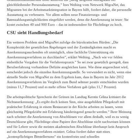
gleichbleibender Personalausstattung.“ Ines Weihing vom Netzwerk MigraNet, das
Migranten bei der Arbeitsmarktintegration in Bayern hilft, fordert daher, die personelle
Ausstattung zu verbessern. Vor allem sollten neue Finanzierungs- und
Ratenzahlungsmöglichkeiten eingeführt werden, denn die Anerkennung ist teuer: Sie
kostet zwischen 40 und 900 Euro – das ist insbesondere für Flüchtlinge zu hoch.
CSU sieht Handlungsbedarf
Ein weiteres Problem sind MigraNet zufolge die bürokratischen Hürden: „Die
Komplexität der gesetzlichen Regelungen und der Zuständigkeiten macht es
Anerkennungssuchenden oft unmöglich, ohne fachliche Unterstützung ein
Anerkennungsverfahren zu durchlaufen“, erklärt Weihing. „Nach wie vor fehlen
einheitliche Vorgaben für die Verfahrenspraxis.“ So sei zwar gesetzlich geregelt, dass
Berufserfahrung vorhandene Defizite ausgleichen kann. Wie diese angerechnet wird,
entscheidet jedoch die einzelne Anerkennungsstelle. So verwundert es nicht, wenn eine
aktuelle Studie von MigraNet zu dem Ergebnis kam, dass in Bayern im Jahr 2012
Anerkennungsverfahren im Vergleich zum Bund seltener positiv entschieden wurden
(minus 11,7 Prozent) und es mehr offene Verfahren gab (plus 11,7 Prozent).
Die arbeitspolitische Sprecherin der Grünen im Landtag Kerstin Celina kritisiert die
Nichtanerkennung: „Es ergibt doch keinen Sinn, eine ausgebildete Pflegekraft mit
praktischer Erfahrung in einem Restaurant in der Küche arbeiten zu lassen, wenn
gleichzeitig Pflegekräfte mit Erfahrung händeringend gesucht werden.“ Ihrer Meinung
nach scheitert die Anerkennung von Abschlüssen vor allem deshalb, weil es zu wenig
Deutschkurse gibt, Flüchtlinge ohne Papiere ihre Abschlüsse nicht nachweisen können
und für Lehrer sowie die meisten akademischen Abschlüsse überhaupt kein Anspruch
auf ein Anerkennungsverfahren existiert. Celina fordert daher statt eines
„kostenpflichtigen Bittstellertums“ ein kostenfreies und schnelles