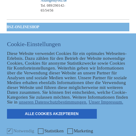
Anzeigen@bsz.de
Tel. 089/290142-
65/54/56
BSZ-ONLINESHOP
Kommunales
Taschenbuch
Cookie-Einstellungen
GVBl | Einbanddecke
Diese Website verwendet Cookies für ein optimales Webseiten-
Erlebnis. Dazu zählen für den Betrieb der Website notwendige
Cookies, Cookies für anonyme Statistikzwecke sowie Cookies
für Komforteinstellungen. Weiterhin geben wir Informationen
über die Verwendung dieser Website an unsere Partner für
Analysen und soziale Medien weiter. Unsere Partner für soziale
Medien erhalten ebenfalls Informationen über die Verwendung
dieser Website und führen diese möglicherweise mit weiteren
Daten zusammen. Sie können frei entscheiden, welche Cookie-
Datenschutz
Kategorien Sie zulassen möchten. Weitere Informationen finden
Sie in
unseren Datenschutzbestimmungen.
Unser Impressum.
ER
ALLE COOKIES AKZEPTIEREN
Notwendig
Statistiken
Marketing