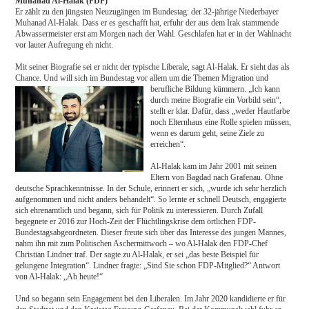
Muhanad Al-Halak (FDP)
Er zählt zu den jüngsten Neuzugängen im Bundestag: der 32-jährige Niederbayer
Muhanad Al-Halak. Dass er es geschafft hat, erfuhr der aus dem Irak stammende
Abwassermeister erst am Morgen nach der Wahl. Geschlafen hat er in der Wahlnacht
vor lauter Aufregung eh nicht.
Mit seiner Biografie sei er nicht der typische Liberale, sagt Al-Halak. Er sieht das als
Chance. Und will sich im Bundestag vor allem um die Themen Migration und
berufliche Bildung kümmern. „Ich kann
durch meine Biografie ein Vorbild sein“,
stellt er klar. Dafür, dass „weder Hautfarbe
noch Elternhaus eine Rolle spielen müssen,
wenn es darum geht, seine Ziele zu
erreichen“.
Al-Halak kam im Jahr 2001 mit seinen
Eltern von Bagdad nach Grafenau. Ohne
deutsche Sprachkenntnisse. In der Schule, erinnert er sich, „wurde ich sehr herzlich
aufgenommen und nicht anders behandelt“. So lernte er schnell Deutsch, engagierte
sich ehrenamtlich und begann, sich für Politik zu interessieren. Durch Zufall
begegnete er 2016 zur Hoch-Zeit der Flüchtlingskrise dem örtlichen FDP-
Bundestagsabgeordneten. Dieser freute sich über das Interesse des jungen Mannes,
nahm ihn mit zum Politischen Aschermittwoch – wo Al-Halak den FDP-Chef
Christian Lindner traf. Der sagte zu Al-Halak, er sei „das beste Beispiel für
gelungene Integration“. Lindner fragte: „Sind Sie schon FDP-Mitglied?“ Antwort
von Al-Halak: „Ab heute!“
Und so begann sein Engagement bei den Liberalen. Im Jahr 2020 kandidierte er für