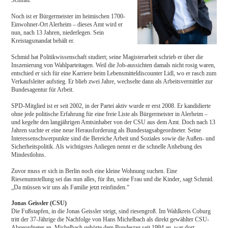
Schmid.
Noch ist er Bürgermeister im heimischen 1700-
Einwohner-Ort Alerheim – dieses Amt wird er
nun, nach 13 Jahren, niederlegen. Sein
Kreistagsmandat behält er.
Schmid hat Politikwissenschaft studiert; seine Magisterarbeit schrieb er über die
Inszenierung von Wahlparteitagen. Weil die Job-aussichten damals nicht rosig waren,
entschied er sich für eine Karriere beim Lebensmitteldiscounter Lidl, wo er rasch zum
Verkaufsleiter aufstieg. Er blieb zwei Jahre, wechselte dann als Arbeitsvermittler zur
Bundesagentur für Arbeit.
SPD-Mitglied ist er seit 2002, in der Partei aktiv wurde er erst 2008. Er kandidierte
ohne jede politische Erfahrung für eine freie Liste als Bürgermeister in Alerheim –
und kegelte den langjährigen Amtsinhaber von der CSU aus dem Amt. Doch nach 13
Jahren suchte er eine neue Herausforderung als Bundestagsabgeordneter. Seine
Interessenschwerpunkte sind die Bereiche Arbeit und Soziales sowie die Außen- und
Sicherheitspolitik. Als wichtigstes Anliegen nennt er die schnelle Anhebung des
Mindestlohns.
Zuvor muss er sich in Berlin noch eine kleine Wohnung suchen. Eine
Riesenumstellung sei das nun alles, für ihn, seine Frau und die Kinder, sagt Schmid.
„Da müssen wir uns als Familie jetzt reinfinden.“
Jonas Geissler (CSU)
Die Fußstapfen, in die Jonas Geissler steigt, sind riesengroß. Im Wahlkreis Coburg
tritt der 37-Jährige die Nachfolge von Hans Michelbach als direkt gewählter CSU-
Abgeordneter an. Michelbach gehörte dem Bundestag seit 1994 an, war dort