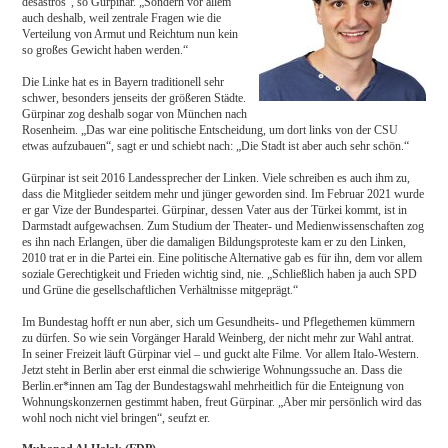
desaströs“, so Gürpinar. „Sondern vor allem
auch deshalb, weil zentrale Fragen wie die
Verteilung von Armut und Reichtum nun kein
so großes Gewicht haben werden.“
Die Linke hat es in Bayern traditionell sehr
schwer, besonders jenseits der größeren Städte.
Gürpinar zog deshalb sogar von München nach
Rosenheim. „Das war eine politische Entscheidung, um dort links von der CSU
etwas aufzubauen“, sagt er und schiebt nach: „Die Stadt ist aber auch sehr schön.“
Gürpinar ist seit 2016 Landessprecher der Linken. Viele schreiben es auch ihm zu,
dass die Mitglieder seitdem mehr und jünger geworden sind. Im Februar 2021 wurde
er gar Vize der Bundespartei. Gürpinar, dessen Vater aus der Türkei kommt, ist in
Darmstadt aufgewachsen. Zum Studium der Theater- und Medienwissenschaften zog
es ihn nach Erlangen, über die damaligen Bildungsproteste kam er zu den Linken,
2010 trat er in die Partei ein. Eine politische Alternative gab es für ihn, dem vor allem
soziale Gerechtigkeit und Frieden wichtig sind, nie. „Schließlich haben ja auch SPD
und Grüne die gesellschaftlichen Verhältnisse mitgeprägt.“
Im Bundestag hofft er nun aber, sich um Gesundheits- und Pflegethemen kümmern
zu dürfen. So wie sein Vorgänger Harald Weinberg, der nicht mehr zur Wahl antrat.
In seiner Freizeit läuft Gürpinar viel – und guckt alte Filme. Vor allem Italo-Western.
Jetzt steht in Berlin aber erst einmal die schwierige Wohnungssuche an. Dass die
Berlin.er*innen am Tag der Bundestagswahl mehrheitlich für die Enteignung von
Wohnungskonzernen gestimmt haben, freut Gürpinar. „Aber mir persönlich wird das
wohl noch nicht viel bringen“, seufzt er.