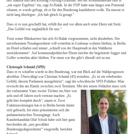
den Stadtrat und den Kreistag Freyung-Grafenau. Bei der Kommunalwahl fuhr er
„ein super Ergebnis“ ein, sagt Al-Halak. In der FDP hatte man längst sein Potenzial
erkannt, er wurde gefragt, ob er für den Bundestag kandidieren wolle. Da musste er
nicht lang überlegen: „Ich hab gleich Ja gesagt.“
Dass er es nun geschafft hat, erfüllt ihn und vor allem auch seine Eltern mit Stolz.
„Das Gefühl war unglaublich für uns.“
Trotz seiner Blitzkarriere hat sich Al-Halak vorgenommen, nicht abzuheben. Der
unverheiratete Neuabgeordnete will weiterhin in Grafenau wohnen bleiben, in Berlin
im Hotel schlafen und immer „schnell von der Hauptstadt in den Wahlkreis
zurückkommen“. Auf kommunalpolitischer Ebene möchte der begeisterte Jogger und
Golfer weiterhin aktiv bleiben. Für einen wie ihn gibt’s überall viel zu tun.
Christoph Schmid (SPD)
Dass er es schaffen würde in den Bundestag, war mit Blick auf die Wahlprognosen
absehbar. Überwältigt war Christian Schmid (45) trotzdem. „Es ist ein erhebendes
Gefühl, diesem Parlament anzugehören“, sagt der schwäbische SPD-Politiker. Man
erwischt ihn am Handy zwischen zwei Terminen. Mit den neuen Abläufen muss sich
der verheiratete Vater zweier Töchter im Alter von
acht und elf Jahren noch vertraut machen: „Es
geht hier komplett durch“, staunt er. Zwei
Fraktionssitzungen hat er in Berlin bereits hinter
sich gebracht, bei einer präsentierten sich die
parlamentarischen Neuzugänge. Auch
Kanzlerkandidat Olaf Scholz habe sich hier ganz
bescheiden als „neu gewählter
Bundestagsabgeordneter“ vorgestellt, berichtet