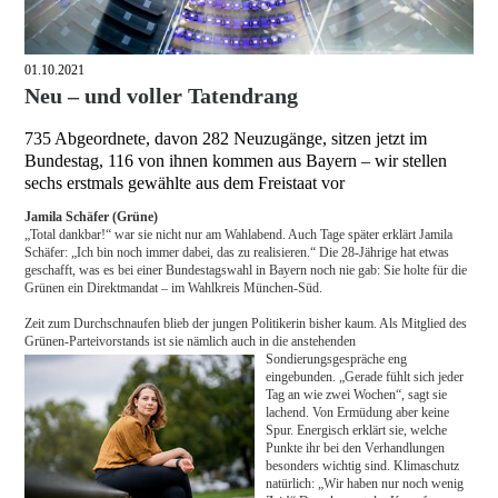
01.10.2021
Neu – und voller Tatendrang
735 Abgeordnete, davon 282 Neuzugänge, sitzen jetzt im
Bundestag, 116 von ihnen kommen aus Bayern – wir stellen
sechs erstmals gewählte aus dem Freistaat vor
Jamila Schäfer (Grüne)
„Total dankbar!“ war sie nicht nur am Wahlabend. Auch Tage später erklärt Jamila
Schäfer: „Ich bin noch immer dabei, das zu realisieren.“ Die 28-Jährige hat etwas
geschafft, was es bei einer Bundestagswahl in Bayern noch nie gab: Sie holte für die
Grünen ein Direktmandat – im Wahlkreis München-Süd.
Zeit zum Durchschnaufen blieb der jungen Politikerin bisher kaum. Als Mitglied des
Grünen-Parteivorstands ist sie nämlich auch in die anstehenden
Sondierungsgespräche eng
eingebunden. „Gerade fühlt sich jeder
Tag an wie zwei Wochen“, sagt sie
lachend. Von Ermüdung aber keine
Spur. Energisch erklärt sie, welche
Punkte ihr bei den Verhandlungen
besonders wichtig sind. Klimaschutz
natürlich: „Wir haben nur noch wenig