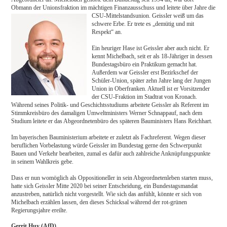
Obmann der Unionsfraktion im mächtigen Finanzausschuss und leitete über Jahre die
CSU-
Mittelstandsunion. Geissler weiß um das
schwere Erbe. Er trete es „demütig und mit
Respekt“ an.
Ein heuriger Hase ist Geissler aber auch nicht. Er
kennt Michelbach, seit er als 18-Jähriger in dessen
Bundestagsbüro ein Praktikum gemacht hat.
Außerdem war Geissler erst Bezirkschef der
Schüler-Union, später zehn Jahre lang der Jungen
Union in Oberfranken. Aktuell ist er Vorsitzender
der CSU-Fraktion im Stadtrat von Kronach.
Während seines Politik- und Geschichtsstudiums arbeitete Geissler als Referent im
Stimmkreisbüro des damaligen Umweltministers Werner Schnappauf, nach dem
Studium leitete er das Abgeordnetenbüro des späteren Bauministers Hans Reichhart.
Im bayerischen Bauministerium arbeitete er zuletzt als Fachreferent. Wegen dieser
beruflichen Vorbelastung würde Geissler im Bundestag gerne den Schwerpunkt
Bauen und Verkehr bearbeiten, zumal es dafür auch zahlreiche Anknüpfungspunkte
in seinem Wahlkreis gebe.
Dass er nun womöglich als Oppositioneller in sein Abgeordnetenleben starten muss,
hatte sich Geissler Mitte 2020 bei seiner Entscheidung, ein Bundestagsmandat
anzustreben, natürlich nicht vorgestellt. Wie sich das anfühlt, könnte er sich von
Michelbach erzählen lassen, den dieses Schicksal während der rot-grünen
Regierungsjahre ereilte.
Gerrit Huy (AfD)