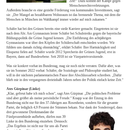
Zeit!“ Dazu kommt der Kampf gegen
Menschenrechtsverletzungen.
Außerdem brauche es eine gezielte Förderung von kommunalen Investitionen, sagt
sie. „Der Mangel an bezahlbarem Wohnraum ist das brennende Thema, mit dem die
Menschen in München im Wahlkampf immer wieder auf mich zukamen.“
Schäfer hat bei den Grünen bereits eine steile Karriere gemacht. Eingetreten ist sie
nach dem Abi. Am Gymnasium lernte Schäfer bei Schulstreiks gegen die bayerische
Bildungspolitik die Grüne Jugend kennen. „Die Einführung des achtjährigen
Gymnasiums war über den Köpfen der Schülerschaft entschieden worden. Wir
fühlten uns damals richtig ohnmächtig“, erklärt Schäfer. Ihre Hartnäckigkeit und
Eloquenz fielen auf: Schäfer wurde 2012 Sprecherin der Grünen Jugend, erst in
Bayern, dann auf Bundesebene. Seit 2018 ist sie Vizeparteivorsitzende.
Was sie konkret vorhat im Bundestag, mag sie noch nicht verraten. Dafür aber, was
sie im Sommer 2022 vorhat: Schäfer, die Soziologie und Philosophie studiert hat,
will in der nächsten parlamentarischen Pause ihre Abschlussarbeit schreiben. „Dafür
blieb mir in den vergangenen dreieinhalb Jahren neben der Politik einfach keine Zeit.“
Ates Gürpinar (Linke)
„Klar, gefreut habe ich mich schon“, sagt Ates Gürpinar. „Die politischen Probleme
sind aber größer als meine persönliche Freude.“ Knapp war der Einzug in den
Bundestag nicht nur für den 37-Jährigen aus Rosenheim, sondern für die gesamte
Partei, die lediglich 4,9 Prozent der Stimmen bekam. Nur dank der Sonderregel, dass
drei gewonnene Direktmandate die
Fünfprozenthürde aufheben, dürfen nun 39
Linke in den Bundestag einziehen. Dennoch:
„Das Ergebnis ist nicht nur für uns als Partei