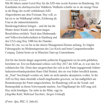
Mit 68 Jahren startet Gerrit Huy für die AfD eine zweite Karriere im Bundestag. Als
Kandidatin im oberbayerischen Wahlkreis Weilheim schaffte sie es als einzige Neue
in die Riege der zwölf verbliebenen AfD-
Abgeordneten aus dem Freistaat. Huy will, so
hat sie es im Wahlkampf erklärt, Erfahrung als
Frau in die männerdominierte
Bundestagsfraktion bringen – und die hat die
Mutter dreier Kinder nach einem langen
Berufsleben reichlich. Nach dem Mathematik-
und Volkswirtschaftsstudium in Hamburg und
den USA stieg Huy 1986 bei der Daimler-
Benz AG ein, wo sie bis in die oberen Management-Ebenen aufstieg. Es folgten
Führungsjobs im Medienimperium des Leo Kirch und beim Computerhersteller
Compaq. Zuletzt beriet sie in München Start-up-Unternehmen.
Zeit für das bereits länger angestrebte politische Engagement sei da nicht geblieben,
berichtete sie. Erst im Ruhestand schloss sich Huy 2017 der AfD an, es war eine Art
solidarischer Akt. Denn dass ausgerechnet der sich in der Partei engagierende frühere
Industrieverbandspräsident Hans-Olaf Henkel, den sie von früher beruflich kannte,
als „Nazi“ beschimpft worden sei, habe sie nicht tatenlos akzeptieren wollen. In der
AfD ist Huy dann ebenfalls schnell eingebunden gewesen, sie hat maßgeblich am
Rentenkonzept der Partei mitgeschrieben. Im Bundestag will sie die Sozial- und
Rentenpolitik zu ihrem Schwerpunkt machen. Am Flügelkampf der AfD mag sich
Huy nicht beteiligen. Sie stehe in der Mitte, sagt sie.
(
Angelika Kahl, Waltraud Taschner, Jürgen Umlauft
)
(
Fotos: dpa, BSZ, A. Jaksch
)