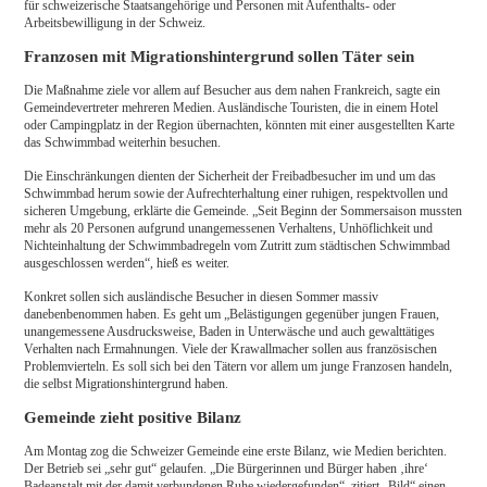
für schweizerische Staatsangehörige und Personen mit Aufenthalts- oder
Arbeitsbewilligung in der Schweiz.
Franzosen mit Migrationshintergrund sollen Täter sein
Die Maßnahme ziele vor allem auf Besucher aus dem nahen Frankreich, sagte ein
Gemeindevertreter mehreren Medien. Ausländische Touristen, die in einem Hotel
oder Campingplatz in der Region übernachten, könnten mit einer ausgestellten Karte
das Schwimmbad weiterhin besuchen.
Die Einschränkungen dienten der Sicherheit der Freibadbesucher im und um das
Schwimmbad herum sowie der Aufrechterhaltung einer ruhigen, respektvollen und
sicheren Umgebung, erklärte die Gemeinde. „Seit Beginn der Sommersaison mussten
mehr als 20 Personen aufgrund unangemessenen Verhaltens, Unhöflichkeit und
Nichteinhaltung der Schwimmbadregeln vom Zutritt zum städtischen Schwimmbad
ausgeschlossen werden“, hieß es weiter.
Konkret sollen sich ausländische Besucher in diesen Sommer massiv
danebenbenommen haben. Es geht um „Belästigungen gegenüber jungen Frauen,
unangemessene Ausdrucksweise, Baden in Unterwäsche und auch gewalttätiges
Verhalten nach Ermahnungen. Viele der Krawallmacher sollen aus französischen
Problemvierteln. Es soll sich bei den Tätern vor allem um junge Franzosen handeln,
die selbst Migrationshintergrund haben.
Gemeinde zieht positive Bilanz
Am Montag zog die Schweizer Gemeinde eine erste Bilanz, wie Medien berichten.
Der Betrieb sei „sehr gut“ gelaufen. „Die Bürgerinnen und Bürger haben ‚ihre‘
Badeanstalt mit der damit verbundenen Ruhe wiedergefunden“, zitiert „Bild“ einen