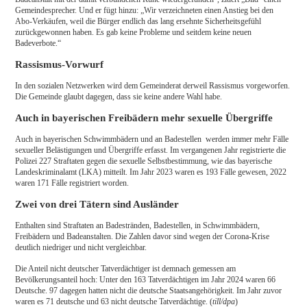
Gemeindesprecher. Und er fügt hinzu: „Wir verzeichneten einen Anstieg bei den
Abo-Verkäufen, weil die Bürger endlich das lang ersehnte Sicherheitsgefühl
zurückgewonnen haben. Es gab keine Probleme und seitdem keine neuen
Badeverbote.“
Rassismus-Vorwurf
In den sozialen Netzwerken wird dem Gemeinderat derweil Rassismus vorgeworfen.
Die Gemeinde glaubt dagegen, dass sie keine andere Wahl habe.
Auch in bayerischen Freibädern mehr sexuelle Übergriffe
Auch in bayerischen Schwimmbädern und an Badestellen werden immer mehr Fälle
sexueller Belästigungen und Übergriffe erfasst. Im vergangenen Jahr registrierte die
Polizei 227 Straftaten gegen die sexuelle Selbstbestimmung, wie das bayerische
Landeskriminalamt (LKA) mitteilt. Im Jahr 2023 waren es 193 Fälle gewesen, 2022
waren 171 Fälle registriert worden.
Zwei von drei Tätern sind Ausländer
Enthalten sind Straftaten an Badestränden, Badestellen, in Schwimmbädern,
Freibädern und Badeanstalten. Die Zahlen davor sind wegen der Corona-Krise
deutlich niedriger und nicht vergleichbar.
Die Anteil nicht deutscher Tatverdächtiger ist demnach gemessen am
Bevölkerungsanteil hoch: Unter den 163 Tatverdächtigen im Jahr 2024 waren 66
Deutsche. 97 dagegen hatten nicht die deutsche Staatsangehörigkeit. Im Jahr zuvor
waren es 71 deutsche und 63 nicht deutsche Tatverdächtige. (
till/dpa
)