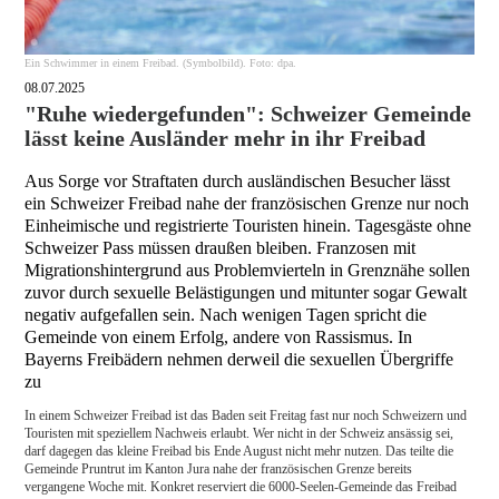
Ein Schwimmer in einem Freibad. (Symbolbild). Foto: dpa.
08.07.2025
"Ruhe wiedergefunden": Schweizer Gemeinde
lässt keine Ausländer mehr in ihr Freibad
Aus Sorge vor Straftaten durch ausländischen Besucher lässt
ein Schweizer Freibad nahe der französischen Grenze nur noch
Einheimische und registrierte Touristen hinein. Tagesgäste ohne
Schweizer Pass müssen draußen bleiben. Franzosen mit
Migrationshintergrund aus Problemvierteln in Grenznähe sollen
zuvor durch sexuelle Belästigungen und mitunter sogar Gewalt
negativ aufgefallen sein. Nach wenigen Tagen spricht die
Gemeinde von einem Erfolg, andere von Rassismus. In
Bayerns Freibädern nehmen derweil die sexuellen Übergriffe
zu
In einem Schweizer Freibad ist das Baden seit Freitag fast nur noch Schweizern und
Touristen mit speziellem Nachweis erlaubt. Wer nicht in der Schweiz ansässig sei,
darf dagegen das kleine Freibad bis Ende August nicht mehr nutzen. Das teilte die
Gemeinde Pruntrut im Kanton Jura nahe der französischen Grenze bereits
vergangene Woche mit. Konkret reserviert die 6000-Seelen-Gemeinde das Freibad