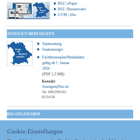
BSZ | ePaper
BSZ | Businessabo
GVBI | Abo
ANZEIGEN MEDIADATEN
Staatszeitung
Staatsanzeiger
Fachthemenplan/Mediadaten
gültig ab 1. Januar
2026
(PDF 1,5 MB)
Kontakt
Anzeigen@bsz.de
Tel. 089/290142-
65/54/56
BSZ-ONLINESHOP
Kommunales
Taschenbuch
Cookie-Einstellungen
GVBl | Einbanddecke