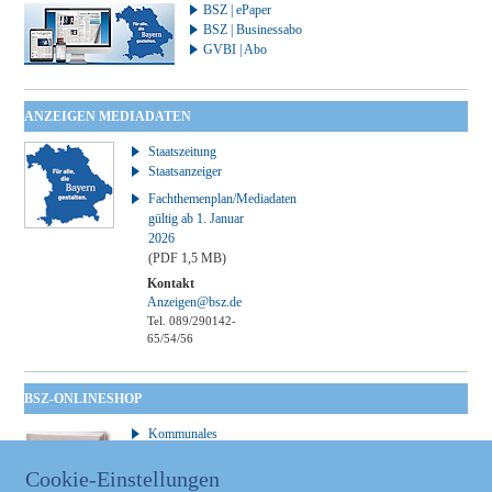
BSZ | ePaper
BSZ | Businessabo
GVBI | Abo
ANZEIGEN MEDIADATEN
Staatszeitung
Staatsanzeiger
Fachthemenplan/Mediadaten
gültig ab 1. Januar
2026
(PDF 1,5 MB)
Kontakt
Anzeigen@bsz.de
Tel. 089/290142-
65/54/56
BSZ-ONLINESHOP
Kommunales
Taschenbuch
GVBl | Einbanddecke
Cookie-Einstellungen