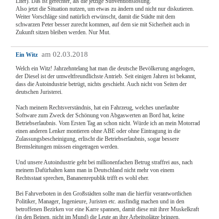
Liter). Das ist gerechter, als die jetzige Subventionslösung.
Also jetzt die Situation nutzen, um etwas zu ändern und nicht nur diskutieren.
Weiter Vorschläge sind natürlich erwünscht, damit die Städte mit dem
schwarzen Peter besser zurecht kommen, auf dem sie mit Sicherheit auch in
Zukunft sitzen bleiben werden. Nur Mut.
am 02.03.2018
Ein Witz
Welch ein Witz! Jahrzehntelang hat man die deutsche Bevölkerung angelogen,
der Diesel ist der umweltfreundlichste Antrieb. Seit einigen Jahren ist bekannt,
dass die Autoindustrie betrügt, nichts geschieht. Auch nicht von Seiten der
deutschen Juristerei.
Nach meinem Rechtsverständnis, hat ein Fahrzeug, welches unerlaubte
Software zum Zweck der Schönung von Abgaswerten an Bord hat, keine
Betriebserlaubnis. Vom Ersten Tag an schon nicht. Würde ich an mein Motorrad
einen anderen Lenker montieren ohne ABE oder ohne Eintragung in die
Zulassungsbescheinigung, erlischt die Betriebserlaubnis, sogar bessere
Bremsleitungen müssen eingetragen werden.
Und unsere Autoindustrie geht bei millionenfachen Betrug straffrei aus, nach
meinem Dafürhalten kann man in Deutschland nicht mehr von einem
Rechtsstaat sprechen, Bananenrepublik trifft es wohl eher.
Bei Fahrverboten in den Großstädten sollte man die hierfür verantwortlichen
Politiker, Manager, Ingenieure, Juristen etc. ausfindig machen und in den
betroffenen Bezirken vor eine Karre spannen, damit diese mit ihrer Muskelkraft
(in den Beinen, nicht im Mund) die Leute an ihre Arbeitsplätze bringen.