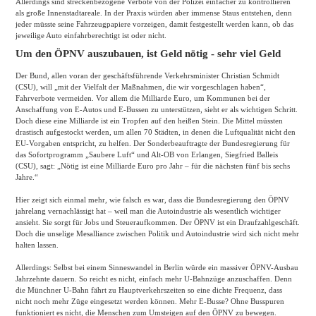
Allerdings sind streckenbezogene Verbote von der Polizei einfacher zu kontrollieren
als große Innenstadtareale. In der Praxis würden aber immense Staus entstehen, denn
jeder müsste seine Fahrzeugpapiere vorzeigen, damit festgestellt werden kann, ob das
jeweilige Auto einfahrberechtigt ist oder nicht.
Um den ÖPNV auszubauen, ist Geld nötig - sehr viel Geld
Der Bund, allen voran der geschäftsführende Verkehrsminister Christian Schmidt
(CSU), will „mit der Vielfalt der Maßnahmen, die wir vorgeschlagen haben“,
Fahrverbote vermeiden. Vor allem die Milliarde Euro, um Kommunen bei der
Anschaffung von E-Autos und E-Bussen zu unterstützen, sieht er als wichtigen Schritt.
Doch diese eine Milliarde ist ein Tropfen auf den heißen Stein. Die Mittel müssten
drastisch aufgestockt werden, um allen 70 Städten, in denen die Luftqualität nicht den
EU-Vorgaben entspricht, zu helfen. Der Sonderbeauftragte der Bundesregierung für
das Sofortprogramm „Saubere Luft“ und Alt-OB von Erlangen, Siegfried Balleis
(CSU), sagt: „Nötig ist eine Milliarde Euro pro Jahr – für die nächsten fünf bis sechs
Jahre.“
Hier zeigt sich einmal mehr, wie falsch es war, dass die Bundesregierung den ÖPNV
jahrelang vernachlässigt hat – weil man die Autoindustrie als wesentlich wichtiger
ansieht. Sie sorgt für Jobs und Steueraufkommen. Der ÖPNV ist ein Draufzahlgeschäft.
Doch die unselige Mesalliance zwischen Politik und Autoindustrie wird sich nicht mehr
halten lassen.
Allerdings: Selbst bei einem Sinneswandel in Berlin würde ein massiver ÖPNV-Ausbau
Jahrzehnte dauern. So reicht es nicht, einfach mehr U-Bahnzüge anzuschaffen. Denn
die Münchner U-Bahn fährt zu Hauptverkehrszeiten so eine dichte Frequenz, dass
nicht noch mehr Züge eingesetzt werden können. Mehr E-Busse? Ohne Busspuren
funktioniert es nicht, die Menschen zum Umsteigen auf den ÖPNV zu bewegen.