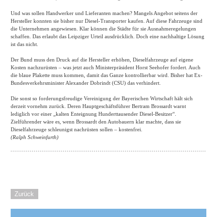
Und was sollen Handwerker und Lieferanten machen? Mangels Angebot seitens der
Hersteller konnten sie bisher nur Diesel-Transporter kaufen. Auf diese Fahrzeuge sind
die Unternehmen angewiesen. Klar können die Städte für sie Ausnahmeregelungen
schaffen. Das erlaubt das Leipziger Urteil ausdrücklich. Doch eine nachhaltige Lösung
ist das nicht.
Der Bund muss den Druck auf die Hersteller erhöhen, Dieselfahrzeuge auf eigene
Kosten nachzurüsten – was jetzt auch Ministerpräsident Horst Seehofer fordert. Auch
die blaue Plakette muss kommen, damit das Ganze kontrollierbar wird. Bisher hat Ex-
Bundesverkehrsminister Alexander Dobrindt (CSU) das verhindert.
Die sonst so forderungsfreudige Vereinigung der Bayerischen Wirtschaft hält sich
derzeit vornehm zurück. Deren Hauptgeschäftsführer Bertram Brossardt warnt
lediglich vor einer „kalten Enteignung Hunderttausender Diesel-Besitzer“.
Zielführender wäre es, wenn Brossardt den Autobauern klar machte, dass sie
Dieselfahrzeuge schleunigst nachrüsten sollen – kostenfrei.
(Ralph Schweinfurth)
Zurück