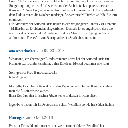
Linie. Mit Scheuer wirds noch schlechter, wenn überhaupt noch eine negative
Steigerung möglich ist. Und was ist mit der Richtlinienkompetenz unserer
Kanzlerin? Diese Lügner von der Autoindustrie kommen damit durch, obwohl
dem Fiskus durch die falschen niedrigen Abgaswerte Milliarden an Kfz-Steuern
entgingen.
Die Aktionäre der Autoindustrie haben in den vergangenen Jahren - zu Unrecht
- Milliarden an Dividenden eingestrichen. Deshalb ist es angebracht, dass sie
auch für den Schaden der Autofahrer und des Staates für entgangene Steuer
aufkommen. Diese Art von Betrug sollte ein Straftatbestand sein.
am 09.03.2018
otto regensbacher
Wissmann, ein ehemaliger Bundesminister, sorgt bei der Autoindustrie für
Kontakte zur Bundeskanzlerin. Seine Briefe an Merkel beginnen wie folgt
Sehr geehrte Frau Bundeskanzlerin,
liebe Angela
Man pflegt also beste Kontakte zu den Regierenden. Das zahlt sich aus, dass
man die Autoindustrie wegen
ihren Betrügereien in Sachen Abgaswerte praktisch in Ruhe lässt.
Irgendwie haben wir in Deutschland schon Verhältnisse wie im Süden Italiens!
am 03.03.2018
Hentinger
Es ist in Deutschland immer schön, wenn man ein klares Feindbild hat -