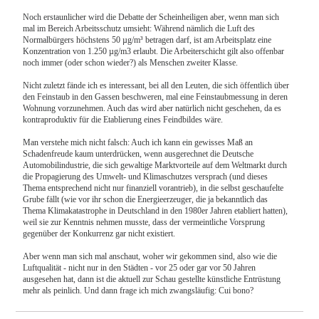
Noch erstaunlicher wird die Debatte der Scheinheiligen aber, wenn man sich
mal im Bereich Arbeitsschutz umsieht: Während nämlich die Luft des
Normalbürgers höchstens 50 µg/m³ betragen darf, ist am Arbeitsplatz eine
Konzentration von 1.250 µg/m3 erlaubt. Die Arbeiterschicht gilt also offenbar
noch immer (oder schon wieder?) als Menschen zweiter Klasse.
Nicht zuletzt fände ich es interessant, bei all den Leuten, die sich öffentlich über
den Feinstaub in den Gassen beschweren, mal eine Feinstaubmessung in deren
Wohnung vorzunehmen. Auch das wird aber natürlich nicht geschehen, da es
kontraproduktiv für die Etablierung eines Feindbildes wäre.
Man verstehe mich nicht falsch: Auch ich kann ein gewisses Maß an
Schadenfreude kaum unterdrücken, wenn ausgerechnet die Deutsche
Automobilindustrie, die sich gewaltige Marktvorteile auf dem Weltmarkt durch
die Propagierung des Umwelt- und Klimaschutzes versprach (und dieses
Thema entsprechend nicht nur finanziell vorantrieb), in die selbst geschaufelte
Grube fällt (wie vor ihr schon die Energieerzeuger, die ja bekanntlich das
Thema Klimakatastrophe in Deutschland in den 1980er Jahren etabliert hatten),
weil sie zur Kenntnis nehmen musste, dass der vermeintliche Vorsprung
gegenüber der Konkurrenz gar nicht existiert.
Aber wenn man sich mal anschaut, woher wir gekommen sind, also wie die
Luftqualität - nicht nur in den Städten - vor 25 oder gar vor 50 Jahren
ausgesehen hat, dann ist die aktuell zur Schau gestellte künstliche Entrüstung
mehr als peinlich. Und dann frage ich mich zwangsläufig: Cui bono?