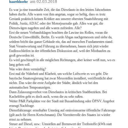
am 02.03.2018
haarthhoehe
Es war ja eine traumhafte Zeit, die das Dieselauto in den letzten Jahrzehnten
haben durfte. Alle waren von ihm angetan, sogar so heftig, dass es trotz
Gestank praktisch keinen Kritiker aus unserer obersten Staatsführung mit
Politik, Justiz, ADAC oder der Motorjournalie gab. Alles war gut, die
Dienstwägen nagelten und alle waren zufrieden. Alle?
Erst die neuen Verbandsklagen brachten die Lawine ins Rollen, voran die
Deutsche Umwelthilfe, Berlin. Es wurde Abgas nachgemessen und siehe da,
seitdem bricht das ganze Gebäude ein, das auf morschen Fundamenten stand.
Statt Verantwortung und Führung zu übernehmen, bauen sich jetzt wieder
Endlosschleifen in der öffentlichen Diskussion auf, weil der Misthaufen zu
groß geworden ist.
Es wird geschimpft in alle möglichen Richtungen, aber keiner weiß nun, wo es
lang gehen soll.
Was wäre denn vernünftig?
Erst mal die Wahrheit und Klarheit, um welche Luftwerte es wo geht. Die
bayrische Staatsregierung hat zwar Messstellen installiert, veröffentlicht aber
nichts. Das wäre die erste Aufgabe der Städte, ähnlich wie bei den
automatischen Tempoanzeigen.
Dann Zulassungsverbot von Dieselautos in kritischen Stadtbezirken. Bei
Kachelöfen geht es doch auch, wenn die zu sehr rußen.
Weiter P&R Parkplätze vor der Stadt mit Busanbindung oder ÖPNV. Angebot
erzeugt Nachfrage.
Dienstfahrzeuge: ernsthafter Umstieg auf emissionsarme öffentliche Fahrzeuge
(gilt auch für Herrn Kretschmann). Die Vorreiterrolle des Staates ist wieder
ernst zu nehmen.
Steuer auf Diesel, usw.: Umstellen auf Brennwert der Treibstoffe (kWh statt