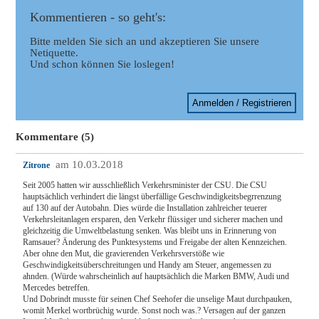
Kommentieren - so geht's:
Bitte melden Sie sich an und akzeptieren Sie unsere
Netiquette.
Und schon können Sie loslegen!
Anmelden / Registrieren
Kommentare (5)
am 10.03.2018
Zitrone
Seit 2005 hatten wir ausschließlich Verkehrsminister der CSU. Die CSU
hauptsächlich verhindert die längst überfällige Geschwindigkeitsbegrrenzung
auf 130 auf der Autobahn. Dies würde die Installation zahlreicher teuerer
Verkehrsleitanlagen ersparen, den Verkehr flüssiger und sicherer machen und
gleichzeitig die Umweltbelastung senken. Was bleibt uns in Erinnerung von
Ramsauer? Änderung des Punktesystems und Freigabe der alten Kennzeichen.
Aber ohne den Mut, die gravierenden Verkehrsverstöße wie
Geschwindigkeitsüberschreitungen und Handy am Steuer, angemessen zu
ahnden. (Würde wahrscheinlich auf hauptsächlich die Marken BMW, Audi und
Mercedes betreffen.
Und Dobrindt musste für seinen Chef Seehofer die unselige Maut durchpauken,
womit Merkel wortbrüchig wurde. Sonst noch was.? Versagen auf der ganzen