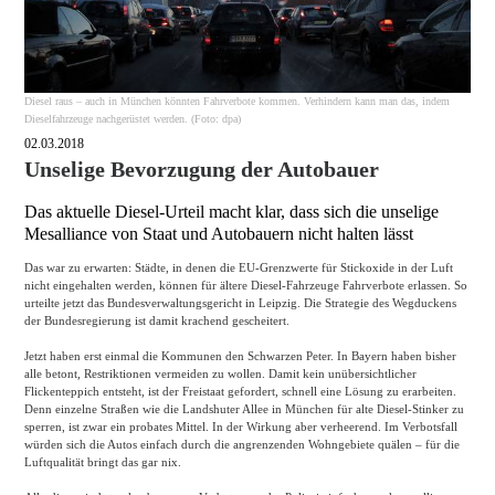
Diesel raus – auch in München könnten Fahrverbote kommen. Verhindern kann man das, indem
Dieselfahrzeuge nachgerüstet werden. (Foto: dpa)
02.03.2018
Unselige Bevorzugung der Autobauer
Das aktuelle Diesel-Urteil macht klar, dass sich die unselige
Mesalliance von Staat und Autobauern nicht halten lässt
Das war zu erwarten: Städte, in denen die EU-Grenzwerte für Stickoxide in der Luft
nicht eingehalten werden, können für ältere Diesel-Fahrzeuge Fahrverbote erlassen. So
urteilte jetzt das Bundesverwaltungsgericht in Leipzig. Die Strategie des Wegduckens
der Bundesregierung ist damit krachend gescheitert.
Jetzt haben erst einmal die Kommunen den Schwarzen Peter. In Bayern haben bisher
alle betont, Restriktionen vermeiden zu wollen. Damit kein unübersichtlicher
Flickenteppich entsteht, ist der Freistaat gefordert, schnell eine Lösung zu erarbeiten.
Denn einzelne Straßen wie die Landshuter Allee in München für alte Diesel-Stinker zu
sperren, ist zwar ein probates Mittel. In der Wirkung aber verheerend. Im Verbotsfall
würden sich die Autos einfach durch die angrenzenden Wohngebiete quälen – für die
Luftqualität bringt das gar nix.