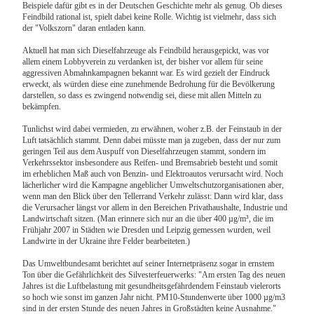
Beispiele dafür gibt es in der Deutschen Geschichte mehr als genug. Ob dieses
Feindbild rational ist, spielt dabei keine Rolle. Wichtig ist vielmehr, dass sich
der "Volkszorn" daran entladen kann.
Aktuell hat man sich Dieselfahrzeuge als Feindbild herausgepickt, was vor
allem einem Lobbyverein zu verdanken ist, der bisher vor allem für seine
aggressiven Abmahnkampagnen bekannt war. Es wird gezielt der Eindruck
erweckt, als würden diese eine zunehmende Bedrohung für die Bevölkerung
darstellen, so dass es zwingend notwendig sei, diese mit allen Mitteln zu
bekämpfen.
Tunlichst wird dabei vermieden, zu erwähnen, woher z.B. der Feinstaub in der
Luft tatsächlich stammt. Denn dabei müsste man ja zugeben, dass der nur zum
geringen Teil aus dem Auspuff von Dieselfahrzeugen stammt, sondern im
Verkehrssektor insbesondere aus Reifen- und Bremsabrieb besteht und somit
im erheblichen Maß auch von Benzin- und Elektroautos verursacht wird. Noch
lächerlicher wird die Kampagne angeblicher Umweltschutzorganisationen aber,
wenn man den Blick über den Tellerrand Verkehr zulässt: Dann wird klar, dass
die Verursacher längst vor allem in den Bereichen Privathaushalte, Industrie und
Landwirtschaft sitzen. (Man erinnere sich nur an die über 400 µg/m³, die im
Frühjahr 2007 in Städten wie Dresden und Leipzig gemessen wurden, weil
Landwirte in der Ukraine ihre Felder bearbeiteten.)
Das Umweltbundesamt berichtet auf seiner Internetpräsenz sogar in ernstem
Ton über die Gefährlichkeit des Silvesterfeuerwerks: "Am ersten Tag des neuen
Jahres ist die Luftbelastung mit gesundheitsgefährdendem Feinstaub vielerorts
so hoch wie sonst im ganzen Jahr nicht. PM10-Stundenwerte über 1000 µg/m3
sind in der ersten Stunde des neuen Jahres in Großstädten keine Ausnahme."