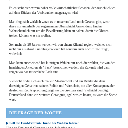
Es entsteht hier extrem hoher volkswirtschaftlicher Schaden, der ausschließlich
auf dem Rücken der Verbraucher ausgetragen wird.
Man fragt sich wirklich wozu es in unserem Land noch Gesetze gibt, wenn
diese nur unterhalb der sogenannten Oberschicht Anwendung finden.
Wahrscheinlich nur um die Bevölkerung klein zu halten, damit die Oberen
treiben können was sie wollen.
Seit mehr als 20 Jahren werden wir von einem Klientel regiert, welches sich
nicht nur als absolut unfähig erwiesen hat sondern auch noch "unwürdig",
widerlich.
Man kann anscheinend bei künftigen Wahlen nur noch die wählen, die von den
handelnden Akteuren als "Pack" bezeichnet werden, die Zukunft wird dann
zeigen wo das tatsächliche Pack sitzt.
Vielleicht findet sich auch mal ein Staatsanwalt und ein Richter die dem
derzeitigen Gebahren, seitens Politik und Wirtschaft, mit aller Konsequenz der
deutschen Rechtssprechung zeigt wo die Grenzen sind. Vielleicht benötigt
Deutschland dann ein weiteres Gefängnis, egal was es kostet, es wäre die Sache
wert.
DIE FRAGE DER WOCHE
Soll die Fünf-Prozent-Hürde bei Wahlen fallen?
Unser Pro und Contra jede Woche neu