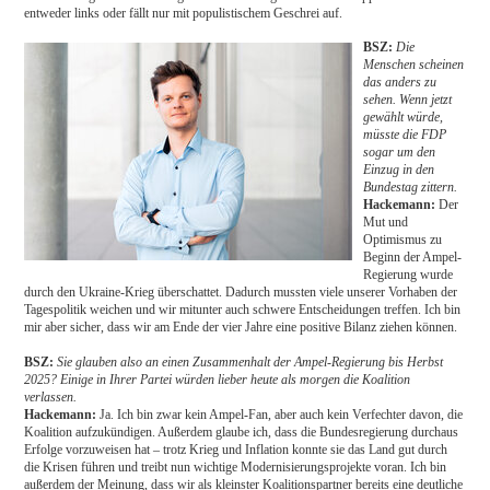
entweder links oder fällt nur mit populistischem Geschrei auf.
BSZ:
Die
Menschen scheinen
das anders zu
sehen. Wenn jetzt
gewählt würde,
müsste die FDP
sogar um den
Einzug in den
Bundestag zittern.
Hackemann:
Der
Mut und
Optimismus zu
Beginn der Ampel-
Regierung wurde
durch den Ukraine-Krieg überschattet. Dadurch mussten viele unserer Vorhaben der
Tagespolitik weichen und wir mitunter auch schwere Entscheidungen treffen. Ich bin
mir aber sicher, dass wir am Ende der vier Jahre eine positive Bilanz ziehen können.
BSZ:
Sie glauben also an einen Zusammenhalt der Ampel-Regierung bis Herbst
2025? Einige in Ihrer Partei würden lieber heute als morgen die Koalition
verlassen.
Hackemann:
Ja. Ich bin zwar kein Ampel-Fan, aber auch kein Verfechter davon, die
Koalition aufzukündigen. Außerdem glaube ich, dass die Bundesregierung durchaus
Erfolge vorzuweisen hat – trotz Krieg und Inflation konnte sie das Land gut durch
die Krisen führen und treibt nun wichtige Modernisierungsprojekte voran. Ich bin
außerdem der Meinung, dass wir als kleinster Koalitionspartner bereits eine deutliche