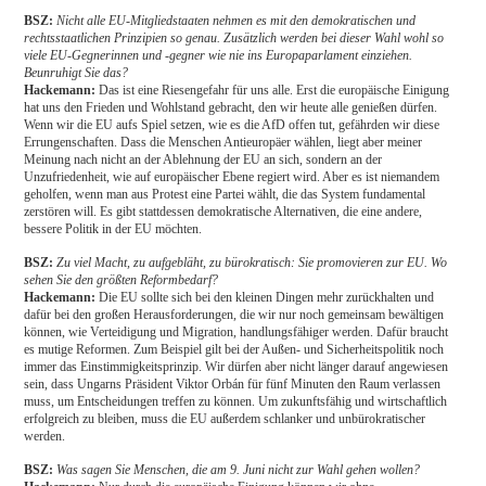
BSZ:
Nicht alle EU-Mitgliedstaaten nehmen es mit den demokratischen und
rechtsstaatlichen Prinzipien so genau. Zusätzlich werden bei dieser Wahl wohl so
viele EU-Gegnerinnen und -gegner wie nie ins Europaparlament einziehen.
Beunruhigt Sie das?
Hackemann:
Das ist eine Riesengefahr für uns alle. Erst die europäische Einigung
hat uns den Frieden und Wohlstand gebracht, den wir heute alle genießen dürfen.
Wenn wir die EU aufs Spiel setzen, wie es die AfD offen tut, gefährden wir diese
Errungenschaften. Dass die Menschen Antieuropäer wählen, liegt aber meiner
Meinung nach nicht an der Ablehnung der EU an sich, sondern an der
Unzufriedenheit, wie auf europäischer Ebene regiert wird. Aber es ist niemandem
geholfen, wenn man aus Protest eine Partei wählt, die das System fundamental
zerstören will. Es gibt stattdessen demokratische Alternativen, die eine andere,
bessere Politik in der EU möchten.
BSZ:
Zu viel Macht, zu aufgebläht, zu bürokratisch: Sie promovieren zur EU. Wo
sehen Sie den größten Reformbedarf?
Hackemann:
Die EU sollte sich bei den kleinen Dingen mehr zurückhalten und
dafür bei den großen Herausforderungen, die wir nur noch gemeinsam bewältigen
können, wie Verteidigung und Migration, handlungsfähiger werden. Dafür braucht
es mutige Reformen. Zum Beispiel gilt bei der Außen- und Sicherheitspolitik noch
immer das Einstimmigkeitsprinzip. Wir dürfen aber nicht länger darauf angewiesen
sein, dass Ungarns Präsident Viktor Orbán für fünf Minuten den Raum verlassen
muss, um Entscheidungen treffen zu können. Um zukunftsfähig und wirtschaftlich
erfolgreich zu bleiben, muss die EU außerdem schlanker und unbürokratischer
werden.
BSZ:
Was sagen Sie Menschen, die am 9. Juni nicht zur Wahl gehen wollen?