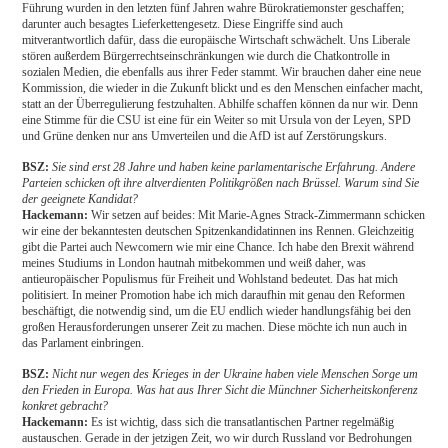
Führung wurden in den letzten fünf Jahren wahre Bürokratiemonster geschaffen;
darunter auch besagtes Lieferkettengesetz. Diese Eingriffe sind auch
mitverantwortlich dafür, dass die europäische Wirtschaft schwächelt. Uns Liberale
stören außerdem Bürgerrechtseinschränkungen wie durch die Chatkontrolle in
sozialen Medien, die ebenfalls aus ihrer Feder stammt. Wir brauchen daher eine neue
Kommission, die wieder in die Zukunft blickt und es den Menschen einfacher macht,
statt an der Überregulierung festzuhalten. Abhilfe schaffen können da nur wir. Denn
eine Stimme für die CSU ist eine für ein Weiter so mit Ursula von der Leyen, SPD
und Grüne denken nur ans Umverteilen und die AfD ist auf Zerstörungskurs.
BSZ:
Sie sind erst 28 Jahre und haben keine parlamentarische Erfahrung. Andere
Parteien schicken oft ihre altverdienten Politikgrößen nach Brüssel. Warum sind Sie
der geeignete Kandidat?
Hackemann:
Wir setzen auf beides: Mit Marie-Agnes Strack-Zimmermann schicken
wir eine der bekanntesten deutschen Spitzenkandidatinnen ins Rennen. Gleichzeitig
gibt die Partei auch Newcomern wie mir eine Chance. Ich habe den Brexit während
meines Studiums in London hautnah mitbekommen und weiß daher, was
antieuropäischer Populismus für Freiheit und Wohlstand bedeutet. Das hat mich
politisiert. In meiner Promotion habe ich mich daraufhin mit genau den Reformen
beschäftigt, die notwendig sind, um die EU endlich wieder handlungsfähig bei den
großen Herausforderungen unserer Zeit zu machen. Diese möchte ich nun auch in
das Parlament einbringen.
BSZ:
Nicht nur wegen des Krieges in der Ukraine haben viele Menschen Sorge um
den Frieden in Europa. Was hat aus Ihrer Sicht die Münchner Sicherheitskonferenz
konkret gebracht?
Hackemann:
Es ist wichtig, dass sich die transatlantischen Partner regelmäßig
austauschen. Gerade in der jetzigen Zeit, wo wir durch Russland vor Bedrohungen