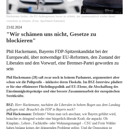
Hackemann fordert, die EU-Außengrenzen besser zu sichern, um innereuropäisch wieder darauf
verzichten zu können. (Foto: dpa/Daniel Karmann)
23.02.2024
"Wir schämen uns nicht, Gesetze zu
blockieren"
Phil Hackemann, Bayerns FDP-Spitzenkandidat bei der
Europawahl, über notwendige EU-Reformen, den Zustand der
Liberalen und den Vorwurf, eine Bremser-Partei geworden zu
sein
Phil Hackemann (28) saß zwar noch in keinem Parlament, argumentiert aber
schon wie die Politprofis – inklusive deren Floskeln. Im BSZ-Interview plädiert
er für eine effizientere Flüchtlingspolitik auf EU-Ebene, die Abschaffung des
Einstimmigkeitsprinzips und eine bessere Zusammenarbeit der europäischen
Streitkräfte.
BSZ:
Herr Hackemann, nachdem die Liberalen in hohem Bogen aus dem Landtag
geflogen sind: Braucht’s die FDP in Bayern noch?
Phil Hackemann:
Definitiv! Wenn man sich anschaut, wie Bayern geführt wird,
bräuchte es dringend wieder eine bürgerlich-liberale Kraft, die anpackt. Ob
Kitaplatz-, Lehrer-, Fachkräfte- oder Wohnungsmangel – CSU und Freie Wähler
haben bislang keines der drängenden Probleme gelöst. Und die Opposition ist