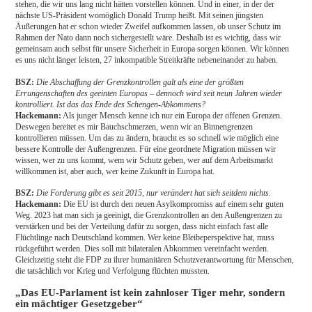
stehen, die wir uns lang nicht hätten vorstellen können. Und in einer, in der der
nächste US-Präsident womöglich Donald Trump heißt. Mit seinen jüngsten
Äußerungen hat er schon wieder Zweifel aufkommen lassen, ob unser Schutz im
Rahmen der Nato dann noch sichergestellt wäre. Deshalb ist es wichtig, dass wir
gemeinsam auch selbst für unsere Sicherheit in Europa sorgen können. Wir können
es uns nicht länger leisten, 27 inkompatible Streitkräfte nebeneinander zu haben.
BSZ:
Die Abschaffung der Grenzkontrollen galt als eine der größten
Errungenschaften des geeinten Europas – dennoch wird seit neun Jahren wieder
kontrolliert. Ist das das Ende des Schengen-Abkommens?
Hackemann:
Als junger Mensch kenne ich nur ein Europa der offenen Grenzen.
Deswegen bereitet es mir Bauchschmerzen, wenn wir an Binnengrenzen
kontrollieren müssen. Um das zu ändern, braucht es so schnell wie möglich eine
bessere Kontrolle der Außengrenzen. Für eine geordnete Migration müssen wir
wissen, wer zu uns kommt, wem wir Schutz geben, wer auf dem Arbeitsmarkt
willkommen ist, aber auch, wer keine Zukunft in Europa hat.
BSZ:
Die Forderung gibt es seit 2015, nur verändert hat sich seitdem nichts.
Hackemann:
Die EU ist durch den neuen Asylkompromiss auf einem sehr guten
Weg. 2023 hat man sich ja geeinigt, die Grenzkontrollen an den Außengrenzen zu
verstärken und bei der Verteilung dafür zu sorgen, dass nicht einfach fast alle
Flüchtlinge nach Deutschland kommen. Wer keine Bleibeperspektive hat, muss
rückgeführt werden. Dies soll mit bilateralen Abkommen vereinfacht werden.
Gleichzeitig steht die FDP zu ihrer humanitären Schutzverantwortung für Menschen,
die tatsächlich vor Krieg und Verfolgung flüchten mussten.
„Das EU-Parlament ist kein zahnloser Tiger mehr, sondern
ein mächtiger Gesetzgeber“