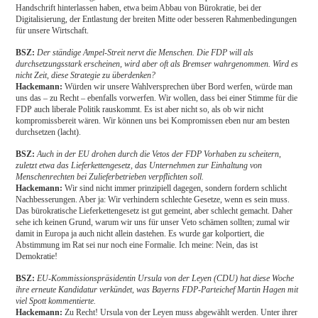
Handschrift hinterlassen haben, etwa beim Abbau von Bürokratie, bei der
Digitalisierung, der Entlastung der breiten Mitte oder besseren Rahmenbedingungen
für unsere Wirtschaft.
BSZ:
Der ständige Ampel-Streit nervt die Menschen. Die FDP will als
durchsetzungsstark erscheinen, wird aber oft als Bremser wahrgenommen. Wird es
nicht Zeit, diese Strategie zu überdenken?
Hackemann:
Würden wir unsere Wahlversprechen über Bord werfen, würde man
uns das – zu Recht – ebenfalls vorwerfen. Wir wollen, dass bei einer Stimme für die
FDP auch liberale Politik rauskommt. Es ist aber nicht so, als ob wir nicht
kompromissbereit wären. Wir können uns bei Kompromissen eben nur am besten
durchsetzen (lacht).
BSZ:
Auch in der EU drohen durch die Vetos der FDP Vorhaben zu scheitern,
zuletzt etwa das Lieferkettengesetz, das Unternehmen zur Einhaltung von
Menschenrechten bei Zulieferbetrieben verpflichten soll.
Hackemann:
Wir sind nicht immer prinzipiell dagegen, sondern fordern schlicht
Nachbesserungen. Aber ja: Wir verhindern schlechte Gesetze, wenn es sein muss.
Das bürokratische Lieferkettengesetz ist gut gemeint, aber schlecht gemacht. Daher
sehe ich keinen Grund, warum wir uns für unser Veto schämen sollten; zumal wir
damit in Europa ja auch nicht allein dastehen. Es wurde gar kolportiert, die
Abstimmung im Rat sei nur noch eine Formalie. Ich meine: Nein, das ist
Demokratie!
BSZ:
EU-Kommissionspräsidentin Ursula von der Leyen (CDU) hat diese Woche
ihre erneute Kandidatur verkündet, was Bayerns FDP-Parteichef Martin Hagen mit
viel Spott kommentierte.
Hackemann:
Zu Recht! Ursula von der Leyen muss abgewählt werden. Unter ihrer