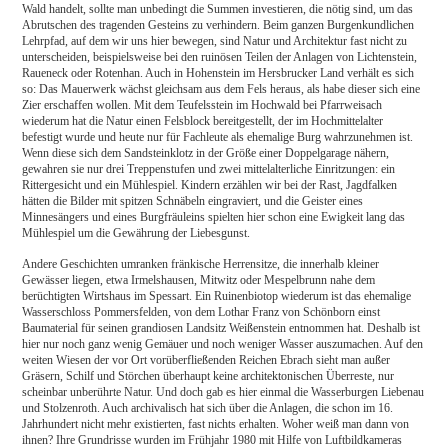
Wald handelt, sollte man unbedingt die Summen investieren, die nötig sind, um das
Abrutschen des tragenden Gesteins zu verhindern. Beim ganzen Burgenkundlichen
Lehrpfad, auf dem wir uns hier bewegen, sind Natur und Architektur fast nicht zu
unterscheiden, beispielsweise bei den ruinösen Teilen der Anlagen von Lichtenstein,
Raueneck oder Rotenhan. Auch in Hohenstein im Hersbrucker Land verhält es sich
so: Das Mauerwerk wächst gleichsam aus dem Fels heraus, als habe dieser sich eine
Zier erschaffen wollen. Mit dem Teufelsstein im Hochwald bei Pfarrweisach
wiederum hat die Natur einen Felsblock bereitgestellt, der im Hochmittelalter
befestigt wurde und heute nur für Fachleute als ehemalige Burg wahrzunehmen ist.
Wenn diese sich dem Sandsteinklotz in der Größe einer Doppelgarage nähern,
gewahren sie nur drei Treppenstufen und zwei mittelalterliche Einritzungen: ein
Rittergesicht und ein Mühlespiel. Kindern erzählen wir bei der Rast, Jagdfalken
hätten die Bilder mit spitzen Schnäbeln eingraviert, und die Geister eines
Minnesängers und eines Burgfräuleins spielten hier schon eine Ewigkeit lang das
Mühlespiel um die Gewährung der Liebesgunst.
Andere Geschichten umranken fränkische Herrensitze, die innerhalb kleiner
Gewässer liegen, etwa Irmelshausen, Mitwitz oder Mespelbrunn nahe dem
berüchtigten Wirtshaus im Spessart. Ein Ruinenbiotop wiederum ist das ehemalige
Wasserschloss Pommersfelden, von dem Lothar Franz von Schönborn einst
Baumaterial für seinen grandiosen Landsitz Weißenstein entnommen hat. Deshalb ist
hier nur noch ganz wenig Gemäuer und noch weniger Wasser auszumachen. Auf den
weiten Wiesen der vor Ort vorüberfließenden Reichen Ebrach sieht man außer
Gräsern, Schilf und Störchen überhaupt keine architektonischen Überreste, nur
scheinbar unberührte Natur. Und doch gab es hier einmal die Wasserburgen Liebenau
und Stolzenroth. Auch archivalisch hat sich über die Anlagen, die schon im 16.
Jahrhundert nicht mehr existierten, fast nichts erhalten. Woher weiß man dann von
ihnen? Ihre Grundrisse wurden im Frühjahr 1980 mit Hilfe von Luftbildkameras