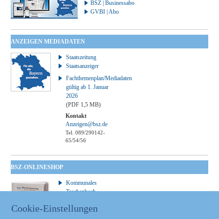
BSZ | Businessabo
GVBI | Abo
ANZEIGEN MEDIADATEN
Staatszeitung
Staatsanzeiger
Fachthemenplan/Mediadaten
gültig ab 1. Januar
2026
(PDF 1,5 MB)
Kontakt
Anzeigen@bsz.de
Tel. 089/290142-
65/54/56
BSZ-ONLINESHOP
Kommunales
Taschenbuch
GVBl | Einbanddecke
Cookie-Einstellungen