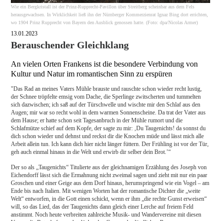
Wie ein Bergkristall ist der Prinz-Rupprecht-Pavillon über Streitberg scheinbar aus dem Fels
herausgewachsen. In Wirklichkeit ließ ihn der Nürnberger Kommerzienrat Ignaz Bing dort errichten,
wo 1904 Prinz Rupprecht von Bayern den Ausblick genossen hatte. (Foto: dpa/Nicolas Armer)
13.01.2023
Berauschender Gleichklang
An vielen Orten Frankens ist die besondere Verbindung von
Kultur und Natur im romantischen Sinn zu erspüren
"Das Rad an meines Vaters Mühle brauste und rauschte schon wieder recht lustig,
der Schnee tröpfelte emsig vom Dache, die Sperlinge zwitscherten und tummelten
sich dazwischen; ich saß auf der Türschwelle und wischte mir den Schlaf aus den
Augen; mir war so recht wohl in dem warmen Sonnenscheine. Da trat der Vater aus
dem Hause; er hatte schon seit Tagesanbruch in der Mühle rumort und die
Schlafmütze schief auf dem Kopfe, der sagte zu mir: ‚Du Taugenichts! da sonnst du
dich schon wieder und dehnst und reckst dir die Knochen müde und lässt mich alle
Arbeit allein tun. Ich kann dich hier nicht länger füttern. Der Frühling ist vor der Tür,
geh auch einmal hinaus in die Welt und erwirb dir selber dein Brot.’“
Der so als „Taugenichts“ Titulierte aus der gleichnamigen Erzählung des Joseph von
Eichendorff lässt sich die Ermahnung nicht zweimal sagen und zieht mit nur ein paar
Groschen und einer Geige aus dem Dorf hinaus, herumspringend wie ein Vogel – am
Ende bis nach Italien. Mit wenigen Worten hat der romantische Dichter die „weite
Welt“ entworfen, in die Gott einen schickt, wenn er ihm „die rechte Gunst erweisen“
will, so das Lied, das der Taugenichts dann gleich einer Lerche auf freiem Feld
anstimmt. Noch heute verbreiten zahlreiche Musik- und Wandervereine mit diesen