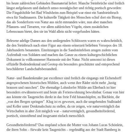
bis heute zahlreichen Gebäuden Baumaterial liefert. Manche Steinbrüche sind freilich
längst aufgelassen und dadurch umso nostalgischer und richtig poetisch geworden:
Die Fingalshöhle bei Bad Windsheim zum Beispiel war einst ein Sandsteinbruch
etwa für Stadtmauern. Die kulturelle Tätigkeit des Menschen schuf dort ein Biotop,
das als Sonderform von Natur aus nicht entstanden wäre, nun aber manchen
Pflanzen- und Tierarten, vor allem zahlreichen Vögeln, einen zusätzlichen
Lebensraum bietet, den sie im Wald allein nicht vorgefunden hätten.
Belesene adelige Damen aus den umliegenden Schlössern waren es wahrscheinlich,
die den Steinbruch nach einer Figur aus einem seinerzeit beliebten Versepos des 18.
Jahrhunderts benannten. Einritzungen in die Sandsteinfelsen zeugen zudem vom
Aufenthalt von Soldaten und machen das Ganze zu einem kulturgeschichtlichen
Dokument in vollkommener Harmonie mit der Natur. Nicht umsonst ist dieses
offizielle Bodendenkmal und Geotop ein besonders geschützter und entsprechend
beschilderter Landschaftsbestandteil.
Natur- und Baudenkmäler par excellence sind freilich die eingangs mit Eichendorff
angesprochenen historischen Mühlen, auch wenn ihre Räder nicht mehr „lustig
brausen und rauschen“. Die ehemalige Lohndorfer Mühle am Ellerbach ist hier
besonders erwähnenswert und heute als Ferienwohnung bewohnbar. Genau von hier
aus könnte ein Taugenichts direkt in das freie Feld hinaushüpfen, zu Bächlein, die
„von den Bergen springen“. Klug ist es gewesen, auch die umgebenden Stallstadel
und Keller unter Denkmalschutz zu stellen, da sie zeigen, wie naturverträglich das
Wirtschaften in alter Zeit möglich war – naturverträglich, gesundheitsfördernd,
poetisch, sinnstiftend und insgesamt einfach menschlich.
Gesundheitsfördernd? Das empfand schon die Mutter von Johann Lucas Schönlein,
die ihren Sohn – fürwahr kein Taugenichts – regelmäßig aus der Stadt Bamberg in