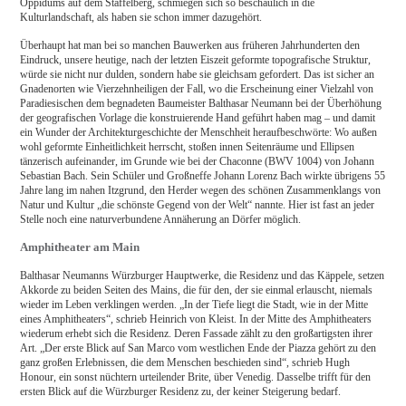
Oppidums auf dem Staffelberg, schmiegen sich so beschaulich in die
Kulturlandschaft, als haben sie schon immer dazugehört.
Überhaupt hat man bei so manchen Bauwerken aus früheren Jahrhunderten den
Eindruck, unsere heutige, nach der letzten Eiszeit geformte topografische Struktur,
würde sie nicht nur dulden, sondern habe sie gleichsam gefordert. Das ist sicher an
Gnadenorten wie Vierzehnheiligen der Fall, wo die Erscheinung einer Vielzahl von
Paradiesischen dem begnadeten Baumeister Balthasar Neumann bei der Überhöhung
der geografischen Vorlage die konstruierende Hand geführt haben mag – und damit
ein Wunder der Architekturgeschichte der Menschheit heraufbeschwörte: Wo außen
wohl geformte Einheitlichkeit herrscht, stoßen innen Seitenräume und Ellipsen
tänzerisch aufeinander, im Grunde wie bei der Chaconne (BWV 1004) von Johann
Sebastian Bach. Sein Schüler und Großneffe Johann Lorenz Bach wirkte übrigens 55
Jahre lang im nahen Itzgrund, den Herder wegen des schönen Zusammenklangs von
Natur und Kultur „die schönste Gegend von der Welt“ nannte. Hier ist fast an jeder
Stelle noch eine naturverbundene Annäherung an Dörfer möglich.
Amphitheater am Main
Balthasar Neumanns Würzburger Hauptwerke, die Residenz und das Käppele, setzen
Akkorde zu beiden Seiten des Mains, die für den, der sie einmal erlauscht, niemals
wieder im Leben verklingen werden. „In der Tiefe liegt die Stadt, wie in der Mitte
eines Amphitheaters“, schrieb Heinrich von Kleist. In der Mitte des Amphitheaters
wiederum erhebt sich die Residenz. Deren Fassade zählt zu den großartigsten ihrer
Art. „Der erste Blick auf San Marco vom westlichen Ende der Piazza gehört zu den
ganz großen Erlebnissen, die dem Menschen beschieden sind“, schrieb Hugh
Honour, ein sonst nüchtern urteilender Brite, über Venedig. Dasselbe trifft für den
ersten Blick auf die Würzburger Residenz zu, der keiner Steigerung bedarf.