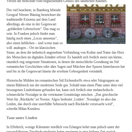
Versen die Botschaft vom beglückenden Genuss des ländlichen Raumes.
Der viel beachtete, in Bamberg lebende
Geograf Werner Bätzing bezeichnet die
traditionelle Exis­tenz auf dem Land
allerdings als eine in der Gegenwart
„gefährdete Lebensform“. Das mag so
sein. In Franken jedoch findet man
häufig noch einen „Locus amoenus“,
also einen lieblichen – und wenn man so
will: analogen – Ort im klassischen
Sinne, an dem die ästhetisch angenehme Verbindung von Kultur und Natur das Herz
des Menschen im digitalen Zeitalter erfreut. Es handelt sich freilich meist um kleine,
räumlich eng umgrenzte Situationen, in denen die menschliche Gestaltung im Stil
romantischer Geschichten oder alter Sagen und Märchen ihre Spuren hinterlassen hat
und bis in die Gegenwart hinein die ersehnte Geborgenheit vermittelt.
Historische Mühlen im romantischen Stil Eichendorffs etwa oder Sitzgruppen an
einem Bildstock tun der modernen Seele gut. Sobald man einen Platz unter dem viel
besungenen Lindenbaum gefunden hat, kann sich freilich eine melancholisch-
schmerzliche Nostalgie in die verträumte Gemütslage mischen. „Das griechische
Wort für ‚Rückkehr’ ist Nostos. Algos bedeutet ‚Leiden’. Nostalgie ist also das
Leiden, das durch eine unerfüllte Sehnsucht nach Rückkehr verursacht wird“,
schreibt Milan Kundera.
Tanz unter Linden
In Effeltrich, wenige Kilometer nördlich von Erlangen kehrt man jedoch unter der
tausendjährigen Tanzlinde eindeutig heiter gestimmt in eine frühere Zeit zurück,