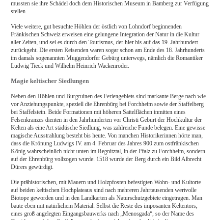
mussten sie ihre Schädel doch dem Historischen Museum in Bamberg zur Verfügung
stellen.
Viele weitere, gut besuchte Höhlen der östlich von Lohndorf beginnenden
Fränkischen Schweiz erweisen eine gelungene Integration der Natur in die Kultur
aller Zeiten, und sei es durch den Tourismus, der hier bis auf das 19. Jahrhundert
zurückgeht. Die ersten Reisenden waren sogar schon am Ende des 18. Jahrhunderts
im damals sogenannten Muggendorfer Gebürg unterwegs, nämlich die Romantiker
Ludwig Tieck und Wilhelm Heinrich Wackenroder.
Magie keltischer Siedlungen
Neben den Höhlen und Burgruinen des Feriengebiets sind markante Berge nach wie
vor Anziehungspunkte, speziell die Ehrenbürg bei Forchheim sowie der Staffelberg
bei Staffelstein. Beide Formationen mit höheren Sattelflächen inmitten eines
Felsenkranzes dienten in den Jahrhunderten vor Christi Geburt der Hochkultur der
Kelten als eine Art städtische Siedlung, was zahlreiche Funde belegen. Eine gewisse
magische Ausstrahlung besteht bis heute. Von manchen His­torikerinnen hörte man,
dass die Krönung Ludwigs IV. am 4. Februar des Jahres 900 zum ostfränkischen
König wahrscheinlich nicht unten im Regnitztal, in der Pfalz zu Forchheim, sondern
auf der Ehrenbürg vollzogen wurde. 1518 wurde der Berg durch ein Bild Albrecht
Dürers gewürdigt.
Die prähistorischen, mit Mauern und Holzpfosten befestigten Wohn- und Kultorte
auf beiden keltischen Hochplateaus sind nach mehreren Jahrtausenden wertvolle
Biotope geworden und in den Landkarten als Naturschutzgebiete eingetragen. Man
baute eben mit natürlichem Material. Selbst die Reste des imposanten Keltentors,
eines groß angelegten Eingangsbauwerks nach „Menosgada“, so der Name des