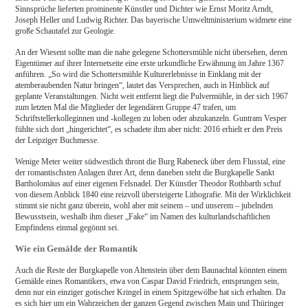
Sinnsprüche lieferten prominente Künstler und Dichter wie Ernst Moritz Arndt,
Joseph Heller und Ludwig Richter. Das bayerische Umweltministerium widmete eine
große Schautafel zur Geologie.
An der Wiesent sollte man die nahe gelegene Schottersmühle nicht übersehen, deren
Eigentümer auf ihrer Internetseite eine erste urkundliche Erwähnung im Jahre 1367
anführen. „So wird die Schottersmühle Kulturerlebnisse in Einklang mit der
atemberaubenden Natur bringen“, lautet das Versprechen, auch in Hinblick auf
geplante Veranstaltungen. Nicht weit entfernt liegt die Pulvermühle, in der sich 1967
zum letzten Mal die Mitglieder der legendären Gruppe 47 trafen, um
Schriftstellerkolleginnen und -kollegen zu loben oder abzukanzeln. Guntram Vesper
fühlte sich dort „hingerichtet“, es schadete ihm aber nicht: 2016 erhielt er den Preis
der Leipziger Buchmesse.
Wenige Meter weiter südwestlich thront die Burg Rabeneck über dem Flusstal, eine
der romantischsten Anlagen ihrer Art, denn daneben steht die Burgkapelle Sankt
Bartholomäus auf einer eigenen Felsnadel. Der Künstler Theodor Rothbarth schuf
von diesem Anblick 1840 eine reizvoll übersteigerte Lithografie. Mit der Wirklichkeit
stimmt sie nicht ganz überein, wohl aber mit seinem – und unserem – jubelnden
Bewusstsein, weshalb ihm dieser „Fake“ im Namen des kulturlandschaftlichen
Empfindens einmal gegönnt sei.
Wie ein Gemälde der Romantik
Auch die Reste der Burgkapelle von Altenstein über dem Baunachtal könnten einem
Gemälde eines Romantikers, etwa von Caspar David Friedrich, entsprungen sein,
denn nur ein einziger gotischer Kringel in einem Spitzgewölbe hat sich erhalten. Da
es sich hier um ein Wahrzeichen der ganzen Gegend zwischen Main und Thüringer