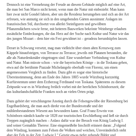
Dennoch ist eine Vermehrung der Freude an diesem Gebäude möglich auf eine Art,
die man bei San Marco nicht kennt, wenn man die Natur mit einbezieht: Man kann
hier zwar nicht Gondel fahren, aber um die Residenz herumgehen und sich an der Art
erfreuen, wie anmutig sie sich in den umgebenden Gärten ausnimmt: Anlagen im
französischen Stil, durchsetzt von allerlei Steinfiguren und gewölbten
Pflanzendächern sowie ferne, mit heiteren Bauwerken bekrönte Weinberge erlauben
zusätzliche Entdeckungen, die das Herz auf der Suche nach Kultur und Natur wie das
des jungen Mozart – dem hier ein Fest gewidmet ist – geradezu herumhüpfen lassen.
Derart in Schwung versetzt, mag man vielleicht über einen alten Kreuzweg zum
Käppele hinaufsteigen, von Terrasse zu Terrasse, jeweils mit Platanen bestanden, die
alle als Naturdenkmäler eingetragen sind. Eine wunderbare Verbindung von Kultur
und Natur. Man müsste schon – wie die bayerischen Könige – in die Toskana gehen,
etwa auf die berühmte Piazzale Michelangelo oberhalb von Florenz, um einen
angemessenen Vergleich zu finden. Dazu gibt es sogar eine historische
Übereinstimmung, denn am Ende des Jahres 1805 wurde Würzburg kurzzeitig
Kurfürstentum unter dem Erzherzog Ferdinand von Toskana. Spätestens zu diesem
Zeitpunkt war es in Würzburg freilich vorbei mit der herrlichen Schönbornzeit, die
das kulturlandschaftliche Franken noch an vielen Orten prägt.
Dazu gehört der verschlungene Anstieg durch die Felsengewölbe der Riesenburg bei
Engelhardsberg, die man auch direkt von der Bundesstraße und der
mühlenbestandenen Wiesent aus bewundern kann. Graf Franz Erwein von
Schönborn nämlich kaufte sie 1828 zur touristischen Erschließung und ließ sie durch
Treppen zugänglich machen – Anlass dafür war der Besuch von König Ludwig I.
und seiner Gemahlin Therese. Eine eingemeißelte Inschrift erinnert daran: „Folgend
dem Windzug, kommen zum Felsen die Wolken und weichen, Unveränderlich steht
aber der Fels in der Zeit. Ludwig I.“ Geistig etwas tiefer gehende Bilder und