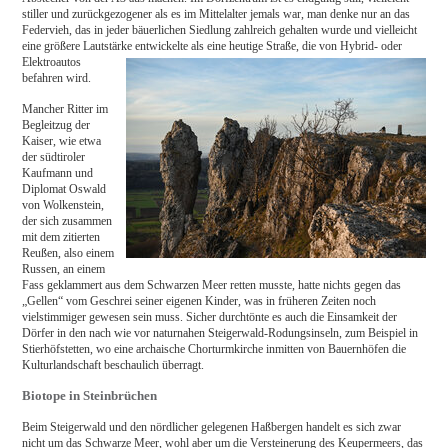
stiller und zurückgezogener als es im Mittelalter jemals war, man denke nur an das
Federvieh, das in jeder bäuerlichen Siedlung zahlreich gehalten wurde und vielleicht
eine größere Lautstärke entwickelte als eine heutige Straße, die von Hybrid- oder
Elektroautos
befahren wird.
Mancher Ritter im
Begleitzug der
Kaiser, wie etwa
der südtiroler
Kaufmann und
Diplomat Oswald
von Wolkenstein,
der sich zusammen
mit dem zitierten
Reußen, also einem
Russen, an einem
Fass geklammert aus dem Schwarzen Meer retten musste, hatte nichts gegen das
„Gellen“ vom Geschrei seiner eigenen Kinder, was in früheren Zeiten noch
vielstimmiger gewesen sein muss. Sicher durchtönte es auch die Einsamkeit der
Dörfer in den nach wie vor naturnahen Steigerwald-Rodungsinseln, zum Beispiel in
Stierhöfstetten, wo eine archaische Chorturmkirche inmitten von Bauernhöfen die
Kulturlandschaft beschaulich überragt.
Biotope in Steinbrüchen
Beim Steigerwald und den nördlicher gelegenen Haßbergen handelt es sich zwar
nicht um das Schwarze Meer, wohl aber um die Versteinerung des Keupermeers, das