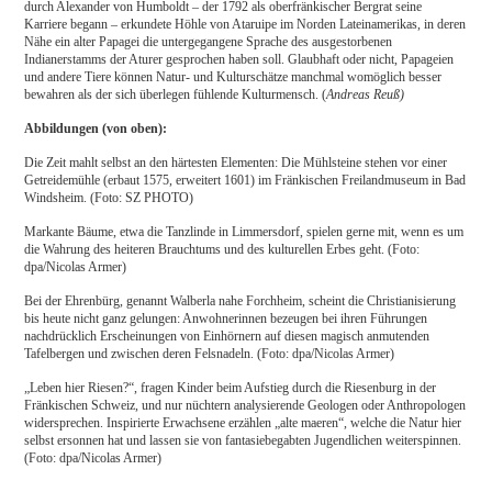
durch Alexander von Humboldt – der 1792 als oberfränkischer Bergrat seine
Karriere begann – erkundete Höhle von Ataruipe im Norden Lateinamerikas, in deren
Nähe ein alter Papagei die untergegangene Sprache des ausgestorbenen
Indianerstamms der Aturer gesprochen haben soll. Glaubhaft oder nicht, Papageien
und andere Tiere können Natur- und Kulturschätze manchmal womöglich besser
bewahren als der sich überlegen fühlende Kulturmensch. (
Andreas Reuß)
Abbildungen (von oben):
Die Zeit mahlt selbst an den härtesten Elementen: Die Mühlsteine stehen vor einer
Getreidemühle (erbaut 1575, erweitert 1601) im Fränkischen Freilandmuseum in Bad
Windsheim. (Foto: SZ PHOTO)
Markante Bäume, etwa die Tanzlinde in Limmersdorf, spielen gerne mit, wenn es um
die Wahrung des heiteren Brauchtums und des kulturellen Erbes geht. (Foto:
dpa/Nicolas Armer)
Bei der Ehrenbürg, genannt Walberla nahe Forchheim, scheint die Christianisierung
bis heute nicht ganz gelungen: Anwohnerinnen bezeugen bei ihren Führungen
nachdrücklich Erscheinungen von Einhörnern auf diesen magisch anmutenden
Tafelbergen und zwischen deren Felsnadeln. (Foto: dpa/Nicolas Armer)
„Leben hier Riesen?“, fragen Kinder beim Aufstieg durch die Riesenburg in der
Fränkischen Schweiz, und nur nüchtern analysierende Geologen oder Anthropologen
widersprechen. Inspirierte Erwachsene erzählen „alte maeren“, welche die Natur hier
selbst ersonnen hat und lassen sie von fantasiebegabten Jugendlichen weiterspinnen.
(Foto: dpa/Nicolas Armer)