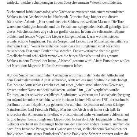
entdeckt, welche Schattierungen in den überschwemmten Wiesen identifizierten.
Nicht einmal luftbildarchäologische Nachweise existieren von einem versunkenen
Schloss in den Aischwiesen bei Höchstadt. Nur eine Sage kündet von diesem
fränkischen Atlantis: „Hier stand einst ein Schloss aus weißem Marmor. Die Tore
waren aus Gold geschmiedet und die Fenster aus spiegelndem Kristall gefertigt. Um
dieses Märchenschloss zog sich ein großer Garten, in dem die seltsamsten Bäume
blühten und fremde Vögel ihre Lieder erklingen ließen. Darin wohnten sieben
wunderschöne Jungfrauen. Für die Sorgen und Leiden ihrer Mitmenschen hatten sie
aber kein Herz.“ Weiter berichtet die Sage, dass die Jungfrauen einst bei einem
rauschenden Fest einen Bettler hinauswarfen. Dieser verfluchte aber die ganze
Gesellschaft und schließlich versanken die feinen Menschen und das gesamte
Schloss in dem Tümpel, der heute „Altlache“ genannt wird. Ältere Einwohner wollen
bei Nacht dort klagende Hilferufe vernommen haben.
Auf der Suche nach naturnahen Gebäuden wird man in der Nähe der Altlache mit
dem Denkmalensemble Alte Aischbrücke, Amtsschloss und Stadtmühle entschädigt.
Das heutige Amtsschloss erhebt sich auf einer „hohen stete“ über dem Gewässer,
dessen uralter Name mit dem litauischen „aiskus“ für „klar“ verglichen wurde.
Drunten, an der teilweise verfallenen Stadtmauer, wiederum am Landschaftsübergang
zur mäandrierenden Aisch hin, wurde in einem kleinen Häuschen 1781 der nachmals
berühmte Johann Baptist Spix geboren, der auf einer Expedition mit dem Erlanger
Naturforscher Carl Friedrich Philipp Martius die Aisch weit hinter sich ließ: Er
erforschte den Amazonas an Stellen, wo nicht einmal mehr versunkene Schlösser auf
Grund liegen. Keine Jungfrauen klagen oder lachen dort. Als Taugenichts in buntem
Gefieder erscheint im Dschungel höchstens der eine oder andere Blauara, nämlich die
nach Spix benannte Papageienart Cyanopsitta spixii, vielleicht beim Nachahmen der
fränkischen Laute seines Entdeckers? An die Fränkische Schweiz erinnert zudem die