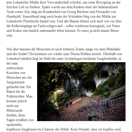
jene Lohndorfer Mühle ihrer Verwandtschaft schickte, um seine Bewegung an der
frischen Luft zu fördern. Später wurde aus dem Knaben einer der bedeutendsten
Ärzte seiner Zeit, tätig am Krankenbett von Georg Büchner und Alexander von
Humboldt. Sinnstiftend mag noch heute der Schönlein-Weg von der Mühle zur
Lohndorfer Pfarrkirche hinauf sein. Und alte Bäume lehnen sich nach wie vor über
die Kellereingänge im Fachwerkgewand – selbst wiederum bezeugend, wie Natur
und Kultur rein baulich miteinander leben können. Es muss ja nicht immer Beton
sein.
Wie aber hausten die Menschen in noch früheren Zeiten, lange vor dem Mittelalter
und der Antike? Da kommen wir wieder zum Thema Höhlen zurück. Oberhalb von
Lohndorf nämlich liegt im Wald die unter Archäologen berühmte Jungfernhöhle,
in
der man
zerbrochene
Knochen von
Menschen aus der
Jungsteinzeit
gefunden hat. Ein
Rätsel für die
Prähistoriker. Man
komme jedoch
nicht um
Mitternacht
dorthin, denn
Sagen erzählen von
spukenden,
kopflosen Jungfrauen im Umkreis der Höhle. Kein Wunder, dass sie kopflos sind,