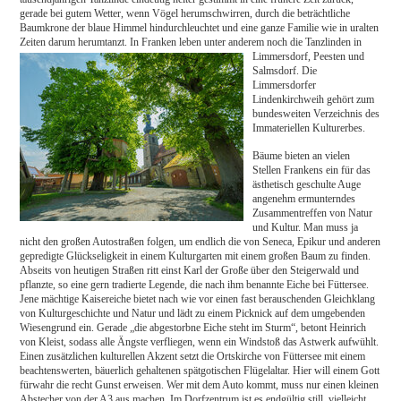
gerade bei gutem Wetter, wenn Vögel herumschwirren, durch die beträchtliche
Baumkrone der blaue Himmel hindurchleuchtet und eine ganze Familie wie in uralten
Zeiten darum herumtanzt. In Franken leben unter anderem noch die Tanzlinden in
Limmersdorf,
Peesten und
Salmsdorf. Die
Limmersdorfer
Lindenkirchweih gehört zum
bundesweiten Verzeichnis des
Immateriellen Kulturerbes.
Bäume bieten an vielen
Stellen Frankens ein für das
ästhetisch geschulte Auge
angenehm ermunterndes
Zusammentreffen von Natur
und Kultur. Man muss ja
nicht den großen Autostraßen folgen, um endlich die von Seneca, Epikur und anderen
gepredigte Glückseligkeit in einem Kulturgarten mit einem großen Baum zu finden.
Abseits von heutigen Straßen ritt einst Karl der Große über den Steigerwald und
pflanzte, so eine gern tradierte Legende, die nach ihm benannte Eiche bei Füttersee.
Jene mächtige Kaisereiche bietet nach wie vor einen fast berauschenden Gleichklang
von Kulturgeschichte und Natur und lädt zu einem Picknick auf dem umgebenden
Wiesengrund ein. Gerade „die abgestorbne Eiche steht im Sturm“, betont Heinrich
von Kleist, sodass alle Ängste verfliegen, wenn ein Windstoß das Astwerk aufwühlt.
Einen zusätzlichen kulturellen Akzent setzt die Ortskirche von Füttersee mit einem
beachtenswerten, bäuerlich gehaltenen spätgotischen Flügelaltar. Hier will einem Gott
fürwahr die recht Gunst erweisen. Wer mit dem Auto kommt, muss nur einen kleinen
Abstecher von der A3 aus machen. Im Dorfzentrum ist es endgültig still, vielleicht