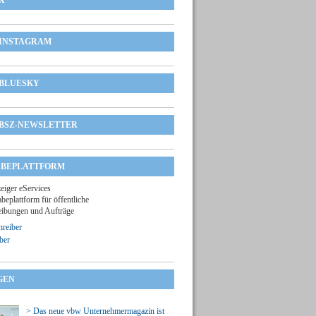
X
INSTAGRAM
BLUESKY
BSZ-NEWSLETTER
BEPLATTFORM
zeiger eServices
beplattform für öffentliche
ibungen und Aufträge
reiber
ber
GEN
> Das neue vbw Unternehmermagazin ist