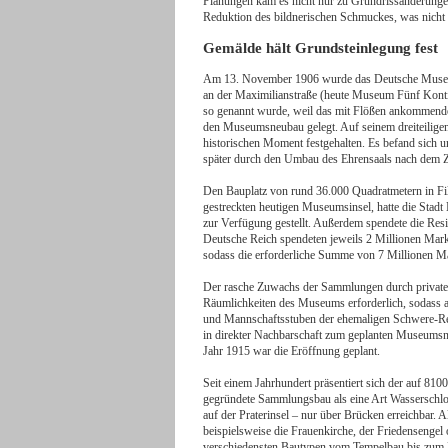
Planungen kam es nicht nur zu Grundrissänderunge
Reduktion des bildnerischen Schmuckes, was nicht 
Gemälde hält Grundsteinlegung fest
Am 13. November 1906 wurde das Deutsche Museum
an der Maximilianstraße (heute Museum Fünf Kontin
so genannt wurde, weil das mit Flößen ankommende 
den Museumsneubau gelegt. Auf seinem dreiteilige
historischen Moment festgehalten. Es befand sich
später durch den Umbau des Ehrensaals nach dem Z
Den Bauplatz von rund 36.000 Quadratmetern in File
gestreckten heutigen Museumsinsel, hatte die Sta
zur Verfügung gestellt. Außerdem spendete die Res
Deutsche Reich spendeten jeweils 2 Millionen Mark.
sodass die erforderliche Summe von 7 Millionen M
Der rasche Zuwachs der Sammlungen durch private u
Räumlichkeiten des Museums erforderlich, sodass am
und Mannschaftsstuben der ehemaligen Schwere-Rei
in direkter Nachbarschaft zum geplanten Museumsne
Jahr 1915 war die Eröffnung geplant.
Seit einem Jahrhundert präsentiert sich der auf 81
gegründete Sammlungsbau als eine Art Wasserschlo
auf der Praterinsel – nur über Brücken erreichbar.
beispielsweise die Frauenkirche, der Friedensenge
verschiedensten Bautypen vom Tempelbau bis zum 