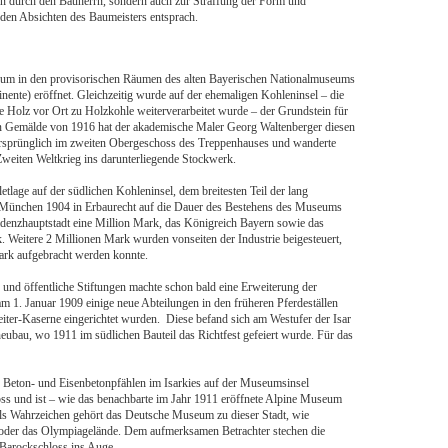
n durch den Bauherrn, sondern auch zur Straffung der Form und
den Absichten des Baumeisters entsprach.
 in den provisorischen Räumen des alten Bayerischen Nationalmuseums
ente) eröffnet. Gleichzeitig wurde auf der ehemaligen Kohleninsel – die
Holz vor Ort zu Holzkohle weiterverarbeitet wurde – der Grundstein für
n Gemälde von 1916 hat der akademische Maler Georg Waltenberger diesen
 ursprünglich im zweiten Obergeschoss des Treppenhauses und wanderte
weiten Weltkrieg ins darunterliegende Stockwerk.
tlage auf der südlichen Kohleninsel, dem breitesten Teil der lang
dt München 1904 in Erbaurecht auf die Dauer des Bestehens des Museums
idenzhauptstadt eine Million Mark, das Königreich Bayern sowie das
 Weitere 2 Millionen Mark wurden vonseiten der Industrie beigesteuert,
ark aufgebracht werden konnte.
nd öffentliche Stiftungen machte schon bald eine Erweiterung der
 1. Januar 1909 einige neue Abteilungen in den früheren Pferdeställen
ter-Kaserne eingerichtet wurden. Diese befand sich am Westufer der Isar
ubau, wo 1911 im südlichen Bauteil das Richtfest gefeiert wurde. Für das
00 Beton- und Eisenbetonpfählen im Isarkies auf der Museumsinsel
ss und ist – wie das benachbarte im Jahr 1911 eröffnete Alpine Museum
 Als Wahrzeichen gehört das Deutsche Museum zu dieser Stadt, wie
l oder das Olympiagelände. Dem aufmerksamen Betrachter stechen die
Barockschloss ins Auge.