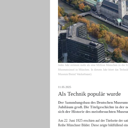
Jedes Jahr strömen mehr als eine Million Menschen in die 
Museumsinsel in München. In diesem Jahr feiert das Techni
Museum/Bernd Wackerbauer)
11.05.2025
Als Technik populär wurde
Der Sammlungsbau des Deutschen Museums wi
Jubiläum groß. Die Titelgeschichte in de
sich der Historie des meistbesuchten Museu
Am 22. Juni 1925 erschien auf der Titelseite der sa
Reihe Münchner Bilder. Diese zeigte bildfüllend ei