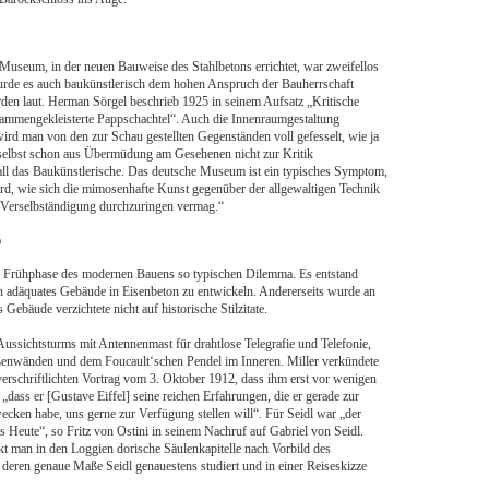
useum, in der neuen Bauweise des Stahlbetons errichtet, war zweifellos
rde es auch baukünstlerisch dem hohen Anspruch der Bauherrschaft
rden laut. Herman Sörgel beschrieb 1925 in seinem Aufsatz „Kritische
sammengekleisterte Pappschachtel“. Auch die Innenraumgestaltung
rd man von den zur Schau gestellten Gegenständen voll gefesselt, wie ja
 selbst schon aus Übermüdung am Gesehenen nicht zur Kritik
ll das Baukünstlerische. Das deutsche Museum ist ein typisches Symptom,
d, wie sich die mimosenhafte Kunst gegenüber der allgewaltigen Technik
n Verselbständigung durchzuringen vermag.“
p
e Frühphase des modernen Bauens so typischen Dilemma. Es entstand
ach adäquates Gebäude in Eisenbeton zu entwickeln. Andererseits wurde an
 Gebäude verzichtete nicht auf historische Stilzitate.
ussichtsturms mit Antennenmast für drahtlose Telegrafie und Telefonie,
enwänden und dem Foucault‘schen Pendel im Inneren. Miller verkündete
erschriftlichten Vortrag vom 3. Oktober 1912, dass ihm erst vor wenigen
„dass er [Gustave Eiffel] seine reichen Erfahrungen, die er gerade zur
cken habe, uns gerne zur Verfügung stellen will“. Für Seidl war „der
Heute“, so Fritz von Ostini in seinem Nachruf auf Gabriel von Seidl.
t man in den Loggien dorische Säulenkapitelle nach Vorbild des
deren genaue Maße Seidl genauestens studiert und in einer Reiseskizze