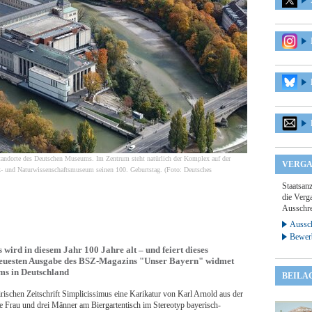
Standorte des Deutschen Museums. Im Zentrum steht natürlich der Komplex auf der
VERGA
k- und Naturwissenschaftsmuseum seinen 100. Geburtstag. (Foto: Deutsches
Staatsan
die Verga
Ausschre
Aussch
Bewer
rd in diesem Jahr 100 Jahre alt – und feiert dieses
r neuesten Ausgabe des BSZ-Magazins "Unser Bayern" widmet
ms in Deutschland
BEILA
tirischen Zeitschrift Simplicissimus eine Karikatur von Karl Arnold aus der
ne Frau und drei Männer am Biergartentisch im Stereotyp bayerisch-