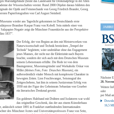
gen Marstallgebäude (heute das Landesamt für Denkmalpflege in der Alten
emie der Wissenschaften vereint. Rund 2000 Objekte daraus bildeten den
ginale der Optik und Feinmechanik von Georg Friedrich Brander, Georg
rsten Papierfotografien von Carl August Steinheil.
 Museums wieder ans Tageslicht gekommen ist Deutschlands erste
ulärposse Brandner Kaspar Franz von Kobell. Sein mittels einer von
JAHRE
 Salzpapier-Negativ zeigt die Münchner Frauenkirche aus der Perspektive
März 1837“.
Der Erfolg, der von Beginn an den mit Meisterwerken von
Naturwissenschaft und Technik bestückten „Tempel der
Technik“ begleitete, wäre undenkbar ohne das Engagement
jenes Mannes, der nicht nur die Elektrizität nach Bayern
brachte, sondern der sich auch mit dem Deutschen Museum
seinem Lebenstraum erfüllte. Die Rede ist von dem
Bauingenieur, Museumsgründer und Workaholic Oskar von
Miller
(kleines Foto, Foto: Deusches Museum)
, ein
außerordentlich vitaler Mensch mit komplexem Charakter in
Nächster E
bewegten Zeiten. Lion Feuchtwanger, Seismograf des
28. Novem
Zeitgeschehens, hat ihm in seinem Justizroman Erfolg von
1930 mit der Figur des Geheimrats Sebastian von Grueber
Weitere Inf
ein literarisches Denkmal gesetzt.
oder
per Mail a
Ein goldenes Halsband mit Drähten und Isolatoren war wohl
Downloa
das originellste Geschenk, das der aus einem Künstlerhaus
16,5 M
, anlässlich seiner 1891 in Frankfurt stattfindenden Internationalen
e Tochter des Münchner Arztes und Universitätsprofessors Franz von Seitz,