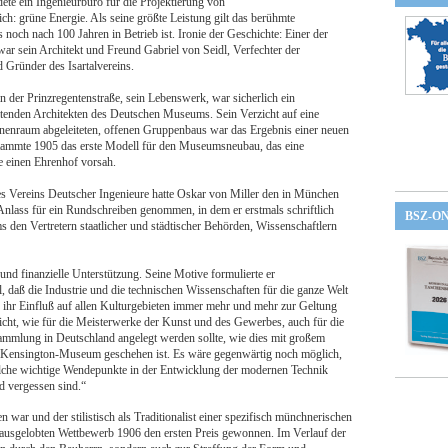
te ein Ingenieurbüro für die Projektierung von
h: grüne Energie. Als seine größte Leistung gilt das berühmte
noch nach 100 Jahren in Betrieb ist. Ironie der Geschichte: Einer der
ar sein Architekt und Freund Gabriel von Seidl, Verfechter der
Gründer des Isartalvereins.
der Prinzregentenstraße, sein Lebenswerk, war sicherlich ein
itenden Architekten des Deutschen Museums. Sein Verzicht auf eine
nenraum abgeleiteten, offenen Gruppenbaus war das Ergebnis einer neuen
ammte 1905 das erste Modell für den Museumsneubau, das eine
 einen Ehrenhof vorsah.
es Vereins Deutscher Ingenieure hatte Oskar von Miller den in München
lass für ein Rundschreiben genommen, in dem er erstmals schriftlich
BSZ-O
den Vertretern staatlicher und städtischer Behörden, Wissenschaftlern
und finanzielle Unterstützung. Seine Motive formulierte er
 daß die Industrie und die technischen Wissenschaften für die ganze Welt
ihr Einfluß auf allen Kulturgebieten immer mehr und mehr zur Geltung
icht, wie für die Meisterwerke der Kunst und des Gewerbes, auch für die
mmlung in Deutschland angelegt werden sollte, wie dies mit großem
im Kensington-Museum geschehen ist. Es wäre gegenwärtig noch möglich,
elche wichtige Wendepunkte in der Entwicklung der modernen Technik
nd vergessen sind.“
 war und der stilistisch als Traditionalist einer spezifisch münchnerischen
ch ausgelobten Wettbewerb 1906 den ersten Preis gewonnen. Im Verlauf der