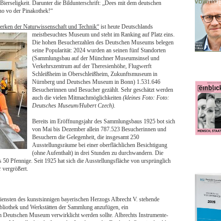
Bierseligkeit. Darunter die Bildunterschrift: „Dees mit dem deutschen
 no vo der Pinakothek!“
rken der Naturwissenschaft und Technik“
ist heute Deutschlands
meistbesuchtes Museum und steht im Ranking auf Platz eins.
Die hohen Besucherzahlen des Deutschen Museums belegen
seine Popularität: 2024 wurden an seinen fünf Standorten
(Sammlungsbau auf der Münchner Museumsinsel und
Verkehrszentrum auf der Theresienhöhe, Flugwerft
Schleißheim in Oberschleißheim, Zukunftsmuseum in
Nürnberg und Deutsches Museum in Bonn) 1.531.646
Besucherinnen und Besucher gezählt. Sehr geschätzt werden
auch die vielen Mitmachmöglichkeiten
(kleines Foto: Foto:
Deutsches Museum/Hubert Czech).
Bereits im Eröffnungsjahr des Sammlungsbaus 1925 bot sich
von Mai bis Dezember allein 787.523 Besucherinnen und
Besuchern die Gelegenheit, die insgesamt 250
Ausstellungsräume bei einer oberflächlichen Besichtigung
(ohne Aufenthalt) in drei Stunden zu durchwandern. Die
is 50 Pfennige. Seit 1925 hat sich die Ausstellungsfläche von ursprünglich
 vergrößert.
 Diensten des kunstsinnigen bayerischen Herzogs Albrecht V. stehende
Bibliothek und Werkstätten der Sammlung anzufügen, ein
 Deutschen Museum verwirklicht werden sollte. Albrechts Instrumente-