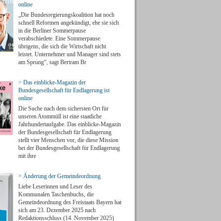
online
„Die Bundesregierungskoalition hat noch
schnell Reformen angekündigt, ehe sie sich
in die Berliner Sommerpause
verabschiedete. Eine Sommerpause
übrigens, die sich die Wirtschaft nicht
leistet. Unternehmer und Manager sind stets
am Sprung“, sagt Bertram Br
> Das einblicke-Magazin der
Bundesgesellschaft für Endlagerung ist
online
Die Suche nach dem sichersten Ort für
unseren Atommüll ist eine staatliche
Jahrhundertaufgabe. Das einblicke-Magazin
der Bundesgesellschaft für Endlagerung
stellt vier Menschen vor, die diese Mission
bei der Bundesgesellschaft für Endlagerung
mit ihre
> Änderung der Gemeindeordnung
Liebe Leserinnen und Leser des
Kommunalen Taschenbuchs, die
Gemeindeordnung des Freistaats Bayern hat
sich am 23. Dezember 2025 nach
Redaktionsschluss (14. November 2025)