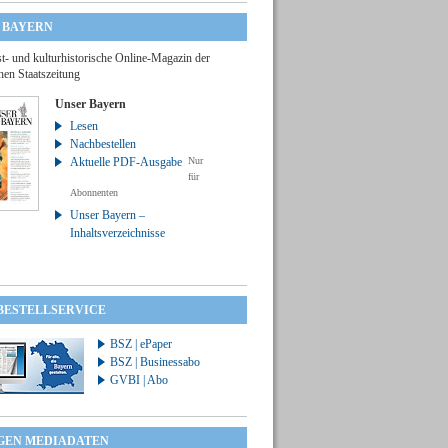
 BAYERN
t- und kulturhistorische Online-Magazin der
hen Staatszeitung
Unser Bayern
Lesen
Nachbestellen
Aktuelle PDF-Ausgabe
Nur
für
Abonnenten
Unser Bayern –
Inhaltsverzeichnisse
 BESTELLSERVICE
BSZ | ePaper
BSZ | Businessabo
GVBI | Abo
GEN MEDIADATEN