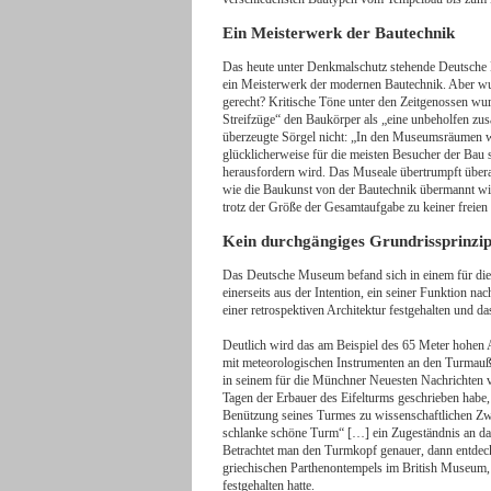
Ein Meisterwerk der Bautechnik
Das heute unter Denkmalschutz stehende Deutsche M
ein Meisterwerk der modernen Bautechnik. Aber wu
gerecht? Kritische Töne unter den Zeitgenossen wu
Streifzüge“ den Baukörper als „eine unbeholfen zu
überzeugte Sörgel nicht: „In den Museumsräumen wi
glücklicherweise für die meisten Besucher der Bau
herausfordern wird. Das Museale übertrumpft übera
wie die Baukunst von der Bautechnik übermannt wir
trotz der Größe der Gesamtaufgabe zu keiner freie
Kein durchgängiges Grundrissprinzi
Das Deutsche Museum befand sich in einem für di
einerseits aus der Intention, ein seiner Funktion n
einer retrospektiven Architektur festgehalten und das
Deutlich wird das am Beispiel des 65 Meter hohen A
mit meteorologischen Instrumenten an den Turmauß
in seinem für die Münchner Neuesten Nachrichten v
Tagen der Erbauer des Eifelturms geschrieben habe, 
Benützung seines Turmes zu wissenschaftlichen Zwe
schlanke schöne Turm“ […] ein Zugeständnis an das 
Betrachtet man den Turmkopf genauer, dann entdeck
griechischen Parthenontempels im British Museum, 
festgehalten hatte.