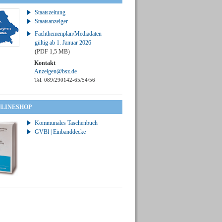
Staatszeitung
Staatsanzeiger
Fachthemenplan/Mediadaten
gültig ab 1. Januar 2026
(PDF 1,5 MB)
Kontakt
Anzeigen@bsz.de
Tel. 089/290142-65/54/56
NLINESHOP
Kommunales Taschenbuch
GVBl | Einbanddecke