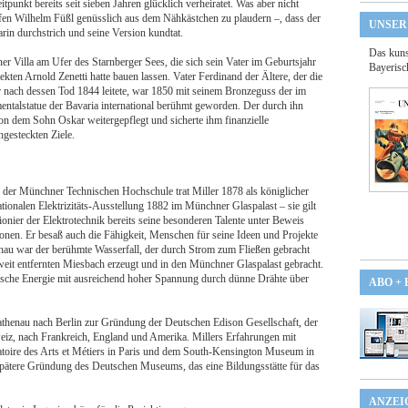
punkt bereits seit sieben Jahren glücklich verheiratet. Was aber nicht
afen Wilhelm Füßl genüsslich aus dem Nähkästchen zu plaudern –, dass der
UNSER
rin durchstrich und seine Version kundtat.
Das kuns
ner Villa am Ufer des Starnberger Sees, die sich sein Vater im Geburtsjahr
Bayerisc
ten Arnold Zenetti hatte bauen lassen. Vater Ferdinand der Ältere, der die
r nach dessen Tod 1844 leitete, war 1850 mit seinem Bronzeguss der im
talstatue der Bavaria international berühmt geworden. Der durch ihn
 dem Sohn Oskar weitergepflegt und sicherte ihm finanzielle
gesteckten Ziele.
der Münchner Technischen Hochschule trat Miller 1878 als königlicher
ationalen Elektrizitäts-Ausstellung 1882 im Münchner Glaspalast – sie gilt
Pionier der Elektrotechnik bereits seine besonderen Talente unter Beweis
sionen. Er besaß auch die Fähigkeit, Menschen für seine Ideen und Projekte
au war der berühmte Wasserfall, der durch Strom zum Fließen gebracht
it entfernten Miesbach erzeugt und in den Münchner Glaspalast gebracht.
rische Energie mit ausreichend hoher Spannung durch dünne Drähte über
ABO +
thenau nach Berlin zur Gründung der Deutschen Edison Gesellschaft, der
weiz, nach Frankreich, England und Amerika. Millers Erfahrungen mit
oire des Arts et Métiers in Paris und dem South-Kensington Museum in
spätere Gründung des Deutschen Museums, das eine Bildungsstätte für das
ANZEI