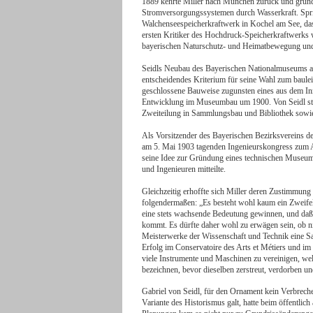
1889 kehrte Miller nach München zurück und gründe
Stromversorgungssystemen durch Wasserkraft. Spric
Walchenseespeicherkraftwerk in Kochel am See, das 
ersten Kritiker des Hochdruck-Speicherkraftwerks w
bayerischen Naturschutz- und Heimatbewegung und 
Seidls Neubau des Bayerischen Nationalmuseums an 
entscheidendes Kriterium für seine Wahl zum baule
geschlossene Bauweise zugunsten eines aus dem In
Entwicklung im Museumbau um 1900. Von Seidl st
Zweiteilung in Sammlungsbau und Bibliothek sowie
Als Vorsitzender des Bayerischen Bezirksvereins d
am 5. Mai 1903 tagenden Ingenieurskongress zum An
seine Idee zur Gründung eines technischen Museums 
und Ingenieuren mitteilte.
Gleichzeitig erhoffte sich Miller deren Zustimmung 
folgendermaßen: „Es besteht wohl kaum ein Zweifel,
eine stets wachsende Bedeutung gewinnen, und daß 
kommt. Es dürfte daher wohl zu erwägen sein, ob n
Meisterwerke der Wissenschaft und Technik eine Sa
Erfolg im Conservatoire des Arts et Métiers und 
viele Instrumente und Maschinen zu vereinigen, w
bezeichnen, bevor dieselben zerstreut, verdorben u
Gabriel von Seidl, für den Ornament kein Verbrechen
Variante des Historismus galt, hatte beim öffentli