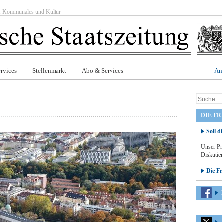
ft, Kommunales und Kultur
rvices
Stellenmarkt
Abo & Services
An
DIE F
Soll d
Unser Pr
Diskutier
Die F