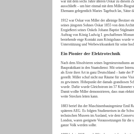
war mit dem sechs Jahre älteren Oskar zu diesem Zeit
ausschließt – um hier einmal mit dem Miller-Biogr
Ehemann gelegentlich Maries Tagebuch las, Sätze da
1912 war Oskar von Miller der alleinige Besitzer ei
seines jüngsten Sohnes Oskar 1855 von dem Architek
Erzgießerei seines Onkels Johann Baptist Stiglmaie
Auftrag von König Ludwig I. geschaffenen Monumen
bestehende enge Kontakt zum Königshaus wurde von
Unterstützung und Werbewirksamkeit für seine hoch
Ein Pionier der Elektrotechnik
Nach dem Absolvieren seines Ingenieurstudiums an 
Baupraktikant in den Staatsdienst. Mit seiner Intern
als Erste ihrer Art in ganz Deutschland – hatte der 
gestellt. Miller schuf nicht nur Räume für seine Vi
zu gewinnen. Höhepunkt der damals grandiosen Sch
wurde. Dafür wurde Gleichstrom im 57 Kilometer we
Damit wollte Miller demonstrieren, dass man elekt
weite Strecken leiten kann.
1883 berief ihn der Maschinenbauingenieur Emil Ra
späteren AEG. Es folgten Studienreisen in die Sch
technischen Museen im Ausland, wie dem Conservat
London, waren geeignete Voraussetzungen für die 
ganze Volk werden sollte.