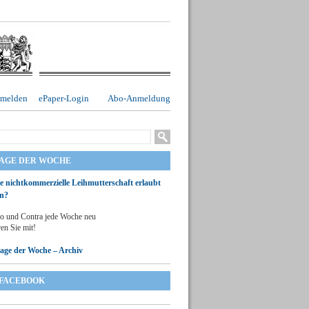
melden
ePaper-Login
Abo-Anmeldung
RAGE DER WOCHE
ie nichtkommerzielle Leihmutterschaft erlaubt
n?
o und Contra jede Woche neu
en Sie mit!
rage der Woche – Archiv
FACEBOOK