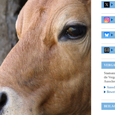
VERGA
Staatsan
die Verga
Ausschre
Aussch
Bewer
BEILA