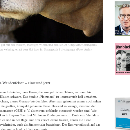
 gut mit den feuchten, moosigen Wiesen und dem steilen Almgelände Oberbayerns
nate verbringt es auf dem Hof bzw. im Staatsgestüt Schwaiganger. (Foto: Archiv
-Werdenfelser – einst und jetzt
ten Lidränder, dazu Haare, die von gelblichen Tönen, rotbraun bis
 Klauen schwarz. Das dunkle „Flotzmaul“ ist kontrastreich hell umrahmt.
viechern, dieses Murnau-Werdenfelser. Aber man gekommt es nur noch selten
mittelgroßen, kompakt gebauten Rasse. Das sind so wenige, dass von der
stierrassen (GEH) e. V. als extrem gefährdet eingestuft worden sind. Wie
tiken in Bayern über drei Millionen Rinder geben soll. Doch von Vielfalt in
 es sind in der Regel nur drei verschiedene Rassen, denen die Tiere
viehrinder, auch als Simmentaler bezeichnet. Der Rest verteilt sich auf das
vieh und schließlich Schwarzbunte.