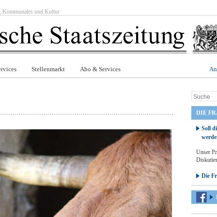
ft, Kommunales und Kultur
rvices
Stellenmarkt
Abo & Services
An
DIE F
Soll d
werde
Unser Pr
Diskutier
Die F