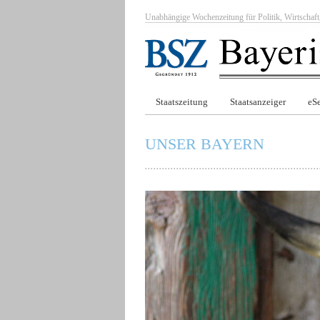
Unabhängige Wochenzeitung für Politik, Wirtscha
Staatszeitung
Staatsanzeiger
eSe
UNSER BAYERN