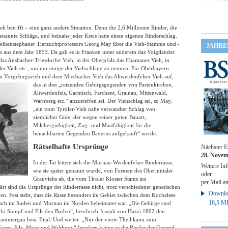
h betrifft – eine ganz andere Situation. Denn die 2,6 Millionen Rinder, die
ogenannte Schläge, und beinahe jeder Kreis hatte einen eigenen Rinderschlag.
Weihenstephaner Tierzuchtprofessors Georg May über die Vieh-Stämme und -
JAHRE
 aus dem Jahr 1853. Da gab es in Franken unter anderem das Voigtländer
das Ansbacher-Triesdorfer Vieh, in der Oberpfalz das Chamauer Vieh, in
ler Vieh etc., um nur einige der Viehschläge zu nennen. Für Oberbayern
 Vorgebirgsvieh und dem Miesbacher Vieh das Altwerdenfelser Vieh auf,
das in den
„reizenden Gebirgsgegenden von Partenkirchen,
Altwerdenfels, Garmisch, Farchent, Grainau, Mittenwald,
Warnberg etc.“ anzutreffen sei. Der Viehschlag sei, so May,
„ein vom Tyroler-Vieh nahe verwandter Schlag von
ziemlicher Güte, der wegen seiner guten Bauart,
Milchergiebigkeit, Zug- und Mastfähigkeit für die
benachbarten Gegenden Bayerns aufgekauft“ werde.
Rätselhafte Ursprünge
Nächster E
28. Novem
In der Tat leitete sich die Murnau-Werdenfelser Rinderrasse,
Weitere Inf
wie sie später genannt wurde, von Formen des Oberinntaler
oder
Grauviehs ab, die vom Tiroler Kloster Stams ins
per Mail a
t sind die Ursprünge der Rinderrasse nicht, trotz verschiedener genetischen
Downloa
ben. Fest steht, dass die Rasse besonders im Gebiet zwischen dem Kochelsee
16,5 M
isch im Süden und Murnau im Norden beheimatet war. „Die Gebirge sind
eckt Sumpf und Fils den Boden“, beschrieb Joseph von Hazzi 1802 den
ammergau bzw. Ettal. Und weiter: „Nur der vierte Theil kann zum
Wasser, Filz, Moos und Waldung.“ Insofern hatten es die Rinder der Gegend