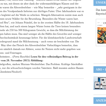
UNSER
n zu tun, mit denen sie aber dank der widerstandsfähigen Klauen und der
em waren die Altwerdenfelser – wie May bemerkte – „sehr genügsam in der
Das kuns
n des Voralpenlands lieferten nur dürftiges Futter. Über Jahrhunderte war es
Bayerisc
n begleitet auf die Weide zu schicken. Mangels Alternativen nutzte man auch
sen sowie Wälder für die Beweidung. Besonders die Winter waren hart.
d Heu“, wie Johann Prändel, der in der zweiten Hälfte des 18. Jahrhunderts
eben hat, und nach einem langen Winter boten die Tiere keinen besonders
mehr als 250 bis 300 Kilogramm Gewicht, so dass die Milchleistung der
gen haben muss. Das sind weniger als die Hälfte des Gewichts und weniger
urchschnittskuh heutzutage liefert. Für die kleinbäuerliche Landwirtschaft
ordergrund stand die Milchnutzung – auch wenn sie bescheiden war. Die
h May über das Fleisch des Altwerdenfelser Viehschlages bemerkte, dass
den nämlich damals nur Alttiere, wenn ihr Nutzen nicht mehr gegeben war.
onn- und Feiertagen.
itstiere... (
Petra Raschke
)
Lesen Sie den vollständigen Beitrag in der
7 vom 20. November 2015)
Abbildung:
ittelgroßen, starken Murnau-Werdenfelser. Das Problem: Kräftige Stierkälber
n, nur die schwachwüchsigen wurden Vatertiere. Bald mussten andere Rassen
ABO +
lentleiten/Nixdorf)
ANZEI