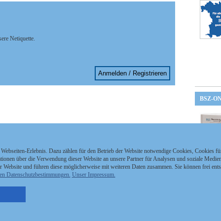
sere Netiquette.
Anmelden / Registrieren
BSZ-O
 Webseiten-Erlebnis. Dazu zählen für den Betrieb der Website notwendige Cookies, Cookies f
ionen über die Verwendung dieser Website an unsere Partner für Analysen und soziale Medien 
r Website und führen diese möglicherweise mit weiteren Daten zusammen. Sie können frei ent
en Datenschutzbestimmungen.
Unser Impressum.
nzeigen Staatszeitung
Kontakt
MEDIAPARTNER
nzeigen Staatsanzeiger
Impressum
tellenmarkt
Datenschutz