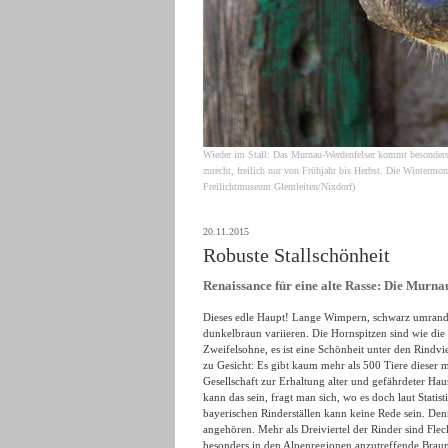
Wieder im Stall: Das Murnau-Werdenfelser kommt besonders
zurecht, freilich nur von Frühjahr bis Herbst. Die Wintermo
Freilichtmuseum Glentleiten/Nixdorf)
20.11.2015
Robuste Stallschönheit
Renaissance für eine alte Rasse: Die Murnau
Dieses edle Haupt! Lange Wimpern, schwarz umrande
dunkelbraun variieren. Die Hornspitzen sind wie die
Zweifelsohne, es ist eine Schönheit unter den Rind
zu Gesicht: Es gibt kaum mehr als 500 Tiere dieser 
Gesellschaft zur Erhaltung alter und gefährdeter Hau
kann das sein, fragt man sich, wo es doch laut Statis
bayerischen Rinderställen kann keine Rede sein. Denn
angehören. Mehr als Dreiviertel der Rinder sind Fleck
besonders in den Alpenregionen anzutreffende Braun