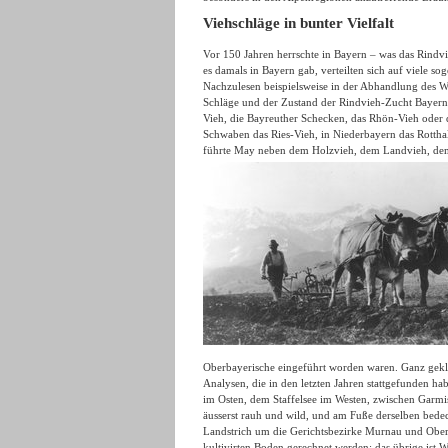
Viehschläge in bunter Vielfalt
Vor 150 Jahren herrschte in Bayern – was das Rindvie
es damals in Bayern gab, verteilten sich auf viele s
Nachzulesen beispielsweise in der Abhandlung des 
Schläge und der Zustand der Rindvieh-Zucht Bayerns
Vieh, die Bayreuther Schecken, das Rhön-Vieh oder 
Schwaben das Ries-Vieh, in Niederbayern das Rottha
führte May neben dem Holzvieh, dem Landvieh, dem
Oberbayerische eingeführt worden waren. Ganz geklär
Analysen, die in den letzten Jahren stattgefunden ha
im Osten, dem Staffelsee im Westen, zwischen Garm
äusserst rauh und wild, und am Fuße derselben bed
Landstrich um die Gerichtsbezirke Murnau und Ober
kultivirten Boden gerechnet werden; das übrige ist 