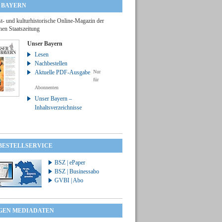
 BAYERN
t- und kulturhistorische Online-Magazin der
hen Staatszeitung
Unser Bayern
Lesen
Nachbestellen
Aktuelle PDF-Ausgabe
Nur
für
Abonnenten
Unser Bayern –
Inhaltsverzeichnisse
 BESTELLSERVICE
BSZ | ePaper
BSZ | Businessabo
GVBI | Abo
GEN MEDIADATEN