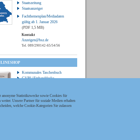
Staatszeitung
Staatsanzeiger
Fachthemenplan/Mediadaten
gültig ab 1. Januar 2026
(PDF 1,5 MB)
Kontakt
Anzeigen@bsz.de
Tel. 089/290142-65/54/56
NLINESHOP
Kommunales Taschenbuch
GVBl | Einbanddecke
ür anonyme Statistikzwecke sowie Cookies für
weiter. Unsere Partner für soziale Medien erhalten
scheiden, welche Cookie-Kategorien Sie zulassen