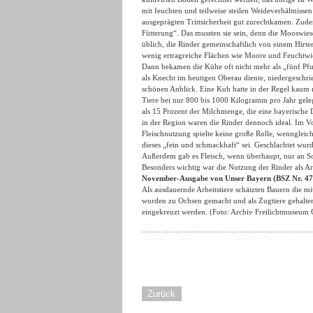
mit feuchten und teilweise steilen Weideverhältnisse
ausgeprägten Trittsicherheit gut zurechtkamen. Zud
Fütterung“. Das mussten sie sein, denn die Mooswiese
üblich, die Rinder gemeinschaftlich von einem Hirte
wenig ertragreiche Flächen wie Moore und Feuchtwie
Dann bekamen die Kühe oft nicht mehr als „fünf Pfun
als Knecht im heutigen Oberau diente, niedergeschri
schönen Anblick. Eine Kuh hatte in der Regel kaum 
Tiere bei nur 800 bis 1000 Kilogramm pro Jahr gele
als 15 Prozent der Milchmenge, die eine bayerische D
in der Region waren die Rinder dennoch ideal. Im V
Fleischnutzung spielte keine große Rolle, wenngleic
dieses „fein und schmackhaft“ sei. Geschlachtet wur
Außerdem gab es Fleisch, wenn überhaupt, nur an S
Besonders wichtig war die Nutzung der Rinder als Arbe
November-Ausgabe von Unser Bayern (BSZ Nr. 4
Als ausdauernde Arbeitstiere schätzten Bauern die m
wurden zu Ochsen gemacht und als Zugtiere gehalte
eingekreuzt werden. (Foto: Archiv Freilichtmuseum G
Zurück