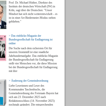
Prof. Dr. Michael Hüther, Direktor des
Instituts der deutschen Wirtschaft (IW) in
Köln, sagt über die Deutschen: "Unser
Mindset hat sich nicht weiterentwickelt – es
ist in einer Art Biedermeier-Modus stehen
geblieben."
> Das einblicke-Magazin der
Bundesgesellschaft für Endlagerung ist
online
Die Suche nach dem sichersten Ort für
unseren Atommüll ist eine staatliche
Jahrhundertaufgabe. Das einblicke-Magazin
der Bundesgesellschaft für Endlagerung
stellt vier Menschen vor, die diese Mission
bei der Bundesgesellschaft für Endlagerung
mit ihre
> Änderung der Gemeindeordnung
Liebe Leserinnen und Leser des
Kommunalen Taschenbuchs, die
Gemeindeordnung des Freistaats Bayern hat
sich am 23. Dezember 2025 nach
Redaktionsschluss (14. November 2025)
nochmals geändert. Die entsprechenden