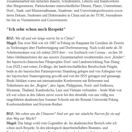
Zusammenarbeit mit einfachen Bauern, Schulkindern, Lehrern und Handwerkern
über Bürgermeister, Parteisekretäre unterschiedlicher Ebenen, Planer, Unternehmer,
Dorf-, Stadt- und Ministerialbeamte, Akademie- und Universitätsprofessoren sowie
deren Dekane, Studenten und Doktoranden in China und an der TUM, Journalisten
bis hin zu Vizeministern und Gouverneuren.
"Ich sehe schon noch Respekt"
BSZ:
Wie oft und wie lange waren Sie in China?
Magel:
Das erste Mal war ich 1987 in Peking im Hauptamt für Geodäsie als Dozent
zu Vorlesungen über Flurbereinigung und Dorferneuerung. Nach wohl mehr als 30
Arbeitseinsätzen war ich zuletzt 2019 dort – vor Ausbruch von Corona – zu den 30-
Jahre-Jubiläumsfeiern der aus unserer Zusammenarbeit resultierenden zwei „Kinder“:
des bayerisch-chinesischen Pilotprojekts Dorf- und Landentwicklung Nan Zhang
Lou (NZL) und seines Zwillings, der landwirtschaftlichen Berufsschule Pingdu,
beide in der bayerischen Partnerprovinz Shandong gelegen und von Anbeginn von
der bayerischen Staatsregierung gewollt und von der HSS getragen und gemanagt.
Beide Jubiläen waren mit internationalen Konferenzen mit Referenten und
Teilnehmern aus der „Region“, also Japan, Philippinen, Nord- und Südkorea,
Myanmar, Thailand, Kambodscha, Laos und Vietnam verbunden – beide Male war
ich wie schon in den Jahren zuvor sowie bei den ebenfalls von uns völlig neu
eingeführten akademischen Summer Schools mit der Renmin Universität Peking
Konferenzdirektor und Keynote-Redner.
BSZ:
Wie sehen uns die Chinesen? Sind wir gar nur nützliche Narren für sie auf
dem Weg zur Macht?
Magel:
Das hängt wohl vom Gegenüber ab. Im akademischen Bereich sehe ich
schon noch Respekt. In den ideologisch dauerbeeinflußten Beamten- und