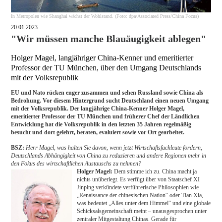
In Metropolen wie Shanghai wächst der Wohlstand. (Foto: dpa/Associated Press/China Focus)
20.01.2023
"Wir müssen manche Blauäugigkeit ablegen"
Holger Magel, langjähriger China-Kenner und emeritierter
Professor der TU München, über den Umgang Deutschlands
mit der Volksrepublik
EU und Nato rücken enger zusammen und sehen Russland sowie China als
Bedrohung. Vor diesem Hintergrund sucht Deutschland einen neuen Umgang
mit der Volksrepublik. Der langjährige China-Kenner Holger Magel,
emeritierter Professor der TU München und früherer Chef der Ländlichen
Entwicklung hat die Volksrepublik in den letzten 35 Jahren regelmäßig
besucht und dort gelehrt, beraten, evaluiert sowie vor Ort gearbeitet.
BSZ:
Herr Magel, was halten Sie davon, wenn jetzt Wirtschaftsfachleute fordern,
Deutschlands Abhängigkeit von China zu reduzieren und andere Regionen mehr in
den Fokus des wirtschaftlichen Austauschs zu nehmen?
Holger Magel:
Dem stimme ich zu. China macht ja
nichts unüberlegt. Es verfügt über von Staatschef XI
Jinping verkündete verführerische Philosophien wie
„Renaissance der chinesischen Nation“ oder Tian Xia,
was bedeutet „Alles unter dem Himmel“ und eine globale
Schicksalsgemeinschaft meint – unausgesprochen unter
zentraler Mitgestaltung Chinas. Gerade für