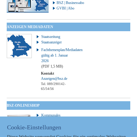
BSZ | Businessabo
GVBI | Abo
ANZEIGEN MEDIADATEN
Staatszeitung
Staatsanzeiger
Fachthemenplan/Mediadaten
gültig ab 1. Januar
2026
(PDF 1,5 MB)
Kontakt
Anzeigen@bsz.de
Tel. 089/290142-
65/54/56
BSZ-ONLINESHOP
Kommunales
Taschenbuch
Cookie-Einstellungen
GVBl | Einbanddecke
Diese Website verwendet Cookies für ein optimales Webseiten-