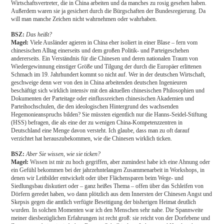
Wirtschaftsvertreter, die in China arbeiten und da manches zu rosig gesehen haben.
Außerdem waren sie ja gesichert durch die Bürgschaften der Bundesregierung. Da
will man manche Zeichen nicht wahrnehmen oder wahrhaben.
BSZ:
Das heißt?
Magel:
Viele Ausländer agieren in China eher isoliert in einer Blase – fern vom
chinesischen Alltag einerseits und dem großen Politik- und Parteigeschehen
andererseits. Ein Verständnis für die Chinesen und deren nationalen Traum von
Wiedergewinnung einstiger Größe und Tilgung der durch die Europäer erlittenen
Schmach im 19. Jahrhundert kommt so nicht auf. Wer in der deutschen Wirtschaft,
geschweige denn wer von den in China arbeitenden deutschen Ingenieuren
beschäftigt sich wirklich intensiv mit den aktuellen chinesischen Philosophien und
Dokumenten der Parteitage oder einflussreichen chinesischen Akademien und
Parteihochschulen, die den ideologischen Hintergrund des wachsenden
Hegemonieanspruchs bilden? Sie müssten eigentlich nur die Hanns-Seidel-Stiftung
(HSS) befragen, die als eine der zu wenigen China-Kompetenzzentren in
Deutschland eine Menge davon versteht. Ich glaube, dass man zu oft darauf
verzichtet hat herauszubekommen, wie die Chinesen wirklich ticken.
BSZ:
Aber Sie wissen, wie sie ticken?
Magel:
Wissen ist mir zu hoch gegriffen, aber zumindest habe ich eine Ahnung oder
ein Gefühl bekommen bei der jahrzehntelangen Zusammenarbeit in Workshops, in
denen wir Leitbilder entwickelt oder über Flächensparen beim Wege- und
Siedlungsbau diskutiert oder – ganz heißes Thema – offen über das Schleifen von
Dörfern geredet haben, wo dann plötzlich aus dem Innersten der Chinesen Angst und
Skepsis gegen die amtlich verfügte Beseitigung der bisherigen Heimat deutlich
wurden. In solchen Momenten war ich den Menschen sehr nahe. Die Spannweite
meiner diesbezüglichen Erfahrungen ist recht groß: sie reicht von der Dorfebene und