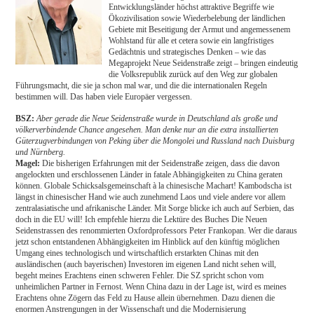
Entwicklungsländer höchst attraktive Begriffe wie
Ökozivilisation sowie Wiederbelebung der ländlichen
Gebiete mit Beseitigung der Armut und angemessenem
Wohlstand für alle et cetera sowie ein langfristiges
Gedächtnis und strategisches Denken – wie das
Megaprojekt Neue Seidenstraße zeigt – bringen eindeutig
die Volksrepublik zurück auf den Weg zur globalen
Führungsmacht, die sie ja schon mal war, und die die internationalen Regeln
bestimmen will. Das haben viele Europäer vergessen.
BSZ:
Aber gerade die Neue Seidenstraße wurde in Deutschland als große und
völkerverbindende Chance angesehen. Man denke nur an die extra installierten
Güterzugverbindungen von Peking über die Mongolei und Russland nach Duisburg
und Nürnberg.
Magel:
Die bisherigen Erfahrungen mit der Seidenstraße zeigen, dass die davon
angelockten und erschlossenen Länder in fatale Abhängigkeiten zu China geraten
können. Globale Schicksalsgemeinschaft à la chinesische Machart! Kambodscha ist
längst in chinesischer Hand wie auch zunehmend Laos und viele andere vor allem
zentralasiatische und afrikanische Länder. Mit Sorge blicke ich auch auf Serbien, das
doch in die EU will! Ich empfehle hierzu die Lektüre des Buches Die Neuen
Seidenstrassen des renommierten Oxfordprofessors Peter Frankopan. Wer die daraus
jetzt schon entstandenen Abhängigkeiten im Hinblick auf den künftig möglichen
Umgang eines technologisch und wirtschaftlich erstarkten Chinas mit den
ausländischen (auch bayerischen) Investoren im eigenen Land nicht sehen will,
begeht meines Erachtens einen schweren Fehler. Die SZ spricht schon vom
unheimlichen Partner in Fernost. Wenn China dazu in der Lage ist, wird es meines
Erachtens ohne Zögern das Feld zu Hause allein übernehmen. Dazu dienen die
enormen Anstrengungen in der Wissenschaft und die Modernisierung