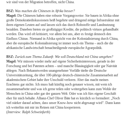
wir sind von der Migration betroffen, nicht China.
BSZ:
Was machen die Chinesen in Afrika besser?
Magel:
Die Chinesen haben eine robuste Vorgangsweise. Sie bauen in Afrika ohne
große Demokratiediskussionen heiß begehrte und dringend nötige Infrastruktur mit
ihren eigenen Leuten auf und lassen sich das durch Rohstoffe und Landnutzung
bezahlen. Daneben bieten sie großzügigst Kredite, die politisch virtuos gehandhabt
werden. Das wird oft kritisiert, vor allem bei uns, aber es festigt dennoch den
Einfluss Chinas. Niemand in Afrika spricht von der Kolonialisierung durch China,
aber die europäische Kolonialisierung ist immer noch ein Thema – auch die die
afrikanische Landwirtschaft benachteiligende europäische Agrarpolitik.
BSZ:
Zurück zum Thema Zukunft: Wie soll Deutschland mit China umgehen?
Magel:
Wir müssen wieder mehr auf eigene Sicherheitsinteressen, gerade in der
Forschung und bei Patenten achten – und manche Blauäugigkeit oder gar Naivität
ablegen. Nach Bekanntwerden unangenehmer Vorfälle titelte die Deutsche
Universitätszeitung, die über 100-jährige deutsch-chinesische Zusammenarbeit auf
akademischem Gebiet habe ihre Unschuld verloren. Aber das macht meines
Erachtens gar nichts. Ich muss halt künftig noch genauer wissen, mit wem ich
zusammenarbeite und was ich gerne teilen oder weitergeben kann zum Wohle der
Menschen in China oder gar der ganzen Welt. Oder was ich fürs eigene Geschäft
eher für mich behalte. Allianz-Chef Oliver Bäte hat es kürzlich so formuliert: „Noch
viel stärker darauf achten, dass unser Know-how nicht abgesaugt wird“. Dann kann
ich weiterhin mit mir im Reinen mit China kooperieren.
(
Interview: Ralph Schweinfurth
)