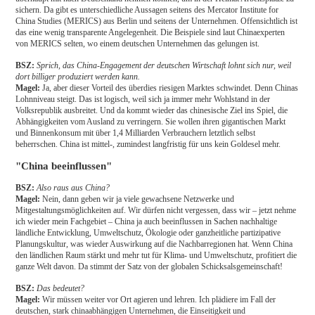
sichern. Da gibt es unterschiedliche Aussagen seitens des Mercator Institute for
China Studies (MERICS) aus Berlin und seitens der Unternehmen. Offensichtlich ist
das eine wenig transparente Angelegenheit. Die Beispiele sind laut Chinaexperten
von MERICS selten, wo einem deutschen Unternehmen das gelungen ist.
BSZ:
Sprich, das China-Engagement der deutschen Wirtschaft lohnt sich nur, weil
dort billiger produziert werden kann.
Magel:
Ja, aber dieser Vorteil des überdies riesigen Marktes schwindet. Denn Chinas
Lohnniveau steigt. Das ist logisch, weil sich ja immer mehr Wohlstand in der
Volksrepublik ausbreitet. Und da kommt wieder das chinesische Ziel ins Spiel, die
Abhängigkeiten vom Ausland zu verringern. Sie wollen ihren gigantischen Markt
und Binnenkonsum mit über 1,4 Milliarden Verbrauchern letztlich selbst
beherrschen. China ist mittel-, zumindest langfristig für uns kein Goldesel mehr.
"China beeinflussen"
BSZ:
Also raus aus China?
Magel:
Nein, dann geben wir ja viele gewachsene Netzwerke und
Mitgestaltungsmöglichkeiten auf. Wir dürfen nicht vergessen, dass wir – jetzt nehme
ich wieder mein Fachgebiet – China ja auch beeinflussen in Sachen nachhaltige
ländliche Entwicklung, Umweltschutz, Ökologie oder ganzheitliche partizipative
Planungskultur, was wieder Auswirkung auf die Nachbarregionen hat. Wenn China
den ländlichen Raum stärkt und mehr tut für Klima- und Umweltschutz, profitiert die
ganze Welt davon. Da stimmt der Satz von der globalen Schicksalsgemeinschaft!
BSZ:
Das bedeutet?
Magel:
Wir müssen weiter vor Ort agieren und lehren. Ich plädiere im Fall der
deutschen, stark chinaabhängigen Unternehmen, die Einseitigkeit und