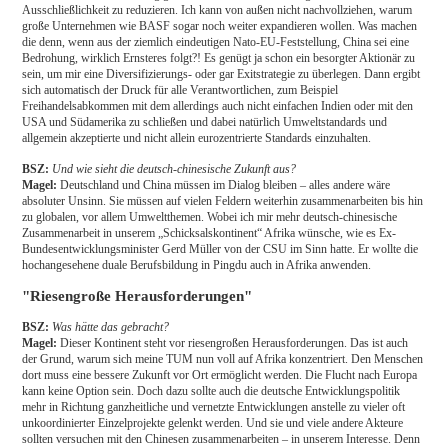
Ausschließlichkeit zu reduzieren. Ich kann von außen nicht nachvollziehen, warum
große Unternehmen wie BASF sogar noch weiter expandieren wollen. Was machen
die denn, wenn aus der ziemlich eindeutigen Nato-EU-Feststellung, China sei eine
Bedrohung, wirklich Ernsteres folgt?! Es genügt ja schon ein besorgter Aktionär zu
sein, um mir eine Diversifizierungs- oder gar Exitstrategie zu überlegen. Dann ergibt
sich automatisch der Druck für alle Verantwortlichen, zum Beispiel
Freihandelsabkommen mit dem allerdings auch nicht einfachen Indien oder mit den
USA und Südamerika zu schließen und dabei natürlich Umweltstandards und
allgemein akzeptierte und nicht allein eurozentrierte Standards einzuhalten.
BSZ:
Und wie sieht die deutsch-chinesische Zukunft aus?
Magel:
Deutschland und China müssen im Dialog bleiben – alles andere wäre
absoluter Unsinn. Sie müssen auf vielen Feldern weiterhin zusammenarbeiten bis hin
zu globalen, vor allem Umweltthemen. Wobei ich mir mehr deutsch-chinesische
Zusammenarbeit in unserem „Schicksalskontinent“ Afrika wünsche, wie es Ex-
Bundesentwicklungsminister Gerd Müller von der CSU im Sinn hatte. Er wollte die
hochangesehene duale Berufsbildung in Pingdu auch in Afrika anwenden.
"Riesengroße Herausforderungen"
BSZ:
Was hätte das gebracht?
Magel:
Dieser Kontinent steht vor riesengroßen Herausforderungen. Das ist auch
der Grund, warum sich meine TUM nun voll auf Afrika konzentriert. Den Menschen
dort muss eine bessere Zukunft vor Ort ermöglicht werden. Die Flucht nach Europa
kann keine Option sein. Doch dazu sollte auch die deutsche Entwicklungspolitik
mehr in Richtung ganzheitliche und vernetzte Entwicklungen anstelle zu vieler oft
unkoordinierter Einzelprojekte gelenkt werden. Und sie und viele andere Akteure
sollten versuchen mit den Chinesen zusammenarbeiten – in unserem Interesse. Denn