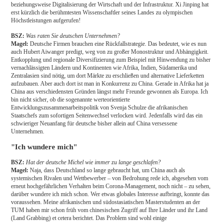
beziehungsweise Digitalisierung der Wirtschaft und der Infrastruktur. Xi Jinping hat
erst kürzlich die berühmtesten Wissenschaftler seines Landes zu olympischen
Höchstleistungen aufgerufen!
BSZ:
Was raten Sie deutschen Unternehmen?
Magel:
Deutsche Firmen brauchen eine Rückfallstrategie. Das bedeutet, wie es nun
auch Hubert Aiwanger predigt, weg von zu großer Monostruktur und Abhängigkeit.
Entkopplung und regionale Diversifizierung zum Beispiel mit Hinwendung zu bisher
vernachlässigten Ländern und Kontinenten wie Afrika, Indien, Südamerika und
Zentralasien sind nötig, um dort Märkte zu erschließen und alternative Lieferketten
aufzubauen. Aber auch dort ist man in Konkurrenz zu China. Gerade in Afrika hat ja
China aus verschiedensten Gründen längst mehr Freunde gewonnen als Europa. Ich
bin nicht sicher, ob die sogenannte werteorientierte
Entwicklungszusammenarbeitspolitik von Svenja Schulze die afrikanischen
Staatschefs zum sofortigen Seitenwechsel verlocken wird. Jedenfalls wird das ein
schwieriger Neuanfang für deutsche bisher allein auf China versessene
Unternehmen.
"Ich wundere mich"
BSZ:
Hat der deutsche Michel wie immer zu lange geschlafen?
Magel:
Naja, dass Deutschland so lange gebraucht hat, um China auch als
systemischen Rivalen und Wettbewerber – von Bedrohung rede ich, abgesehen vom
erneut hochgefährlichen Verhalten beim Corona-Management, noch nicht – zu sehen,
darüber wundere ich mich schon. Wer etwas globales Interesse aufbringt, konnte das
voraussehen. Meine afrikanischen und südostasiatischen Masterstudenten an der
TUM haben mir schon früh vom chinesischen Zugriff auf Ihre Länder und ihr Land
(Land Grabbing) et cetera berichtet. Das Problem sind wohl einige