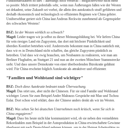
Funktionärskadern ist dies – allerdings noch verdeckt – möglicherweise nicht mehr
so positiv. Mich irritiert jedenfalls sehr, wenn nun Äußerungen fallen wie der Westen
sei dekadent, seine Zukunft sei vorbei, die allein den autokratisch straff geführten und
deshalb ökonomisch und technologisch so effizienten Regimen wie China gehöre.
Unübersehbar geriert sich China laut Andreas Reckwitz zunehmend als Gegenspieler
des schwachen Westens!
BSZ:
Ist der Westen wirklich so schwach?
Magel:
Leider tragen wir ja selbst zu dieser Meinungsbildung bei. Wir liefern China
für sein riesiges Land ein Zugsystem, das dort mit höchster Pünktlichkeit und
überdies Komfort betrieben wird. Andererseits bekommt man in China natürlich mit,
dass wir es in Deutschland nicht schaffen, das gleiche Zugsystem pünktlich zu
betreiben. Und dass wir ewig brauchen, um Neubauten zu realisieren, wie man am
Berliner Flughafen, an Stuttgart 21 und nun an der zweiten Münchner Stammstrecke
sieht. Und dass unsere Demokratie von einer überbordenden Bürokratie gelähmt
wird. Für China erscheint folglich Autokratie als attraktiver und effizienter.
"Familien und Wohlstand sind wichtiger"
BSZ:
Doch diese Autokratie bedeutet totale Überwachung.
Magel:
Das stört uns, aber nicht die Chinesen. Für sie sind Familie und Wohlstand
wichtiger. Lesen Sie zum Beispiel Andre Malrauxs Gespräche mit Mao und Tschou
Enlai. Dort schon wird erklärt, dass der Chinese anders denkt als wir im Westen.
BSZ:
Was sehen Sie bei deutschen Unternehmen noch kritisch, wenn Sie sich in
China engagieren?
Magel:
Dass bis heute nicht klar kommuniziert wird, ob sie neben den vermeldeten
Rekordzahlen zum Beispiel in der Autoproduktion in China erwirtschaftete Gewinne
überhaupt mit nach Deutschland nehmen können, um in der Heimat Arbeitsplätze zu