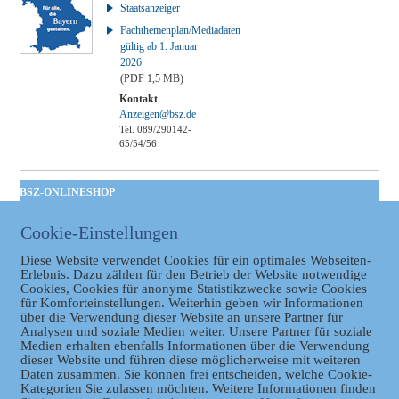
Staatsanzeiger
Fachthemenplan/Mediadaten
gültig ab 1. Januar
2026
(PDF 1,5 MB)
Kontakt
Anzeigen@bsz.de
Tel. 089/290142-
65/54/56
BSZ-ONLINESHOP
Kommunales
Cookie-Einstellungen
Taschenbuch
GVBl | Einbanddecke
Diese Website verwendet Cookies für ein optimales Webseiten-
Erlebnis. Dazu zählen für den Betrieb der Website notwendige
Cookies, Cookies für anonyme Statistikzwecke sowie Cookies
für Komforteinstellungen. Weiterhin geben wir Informationen
über die Verwendung dieser Website an unsere Partner für
Analysen und soziale Medien weiter. Unsere Partner für soziale
Medien erhalten ebenfalls Informationen über die Verwendung
dieser Website und führen diese möglicherweise mit weiteren
Daten zusammen. Sie können frei entscheiden, welche Cookie-
Kategorien Sie zulassen möchten. Weitere Informationen finden
Datenschutz