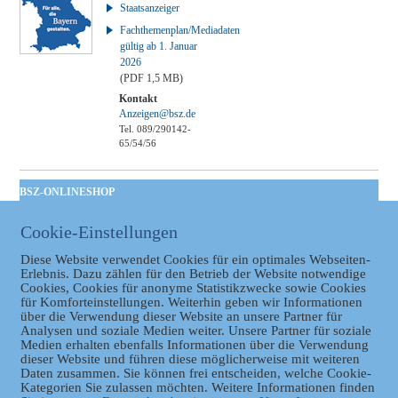
Staatsanzeiger
Fachthemenplan/Mediadaten
gültig ab 1. Januar
2026
(PDF 1,5 MB)
Kontakt
Anzeigen@bsz.de
Tel. 089/290142-
65/54/56
BSZ-ONLINESHOP
Kommunales
Cookie-Einstellungen
Taschenbuch
GVBl | Einbanddecke
Diese Website verwendet Cookies für ein optimales Webseiten-
Erlebnis. Dazu zählen für den Betrieb der Website notwendige
Cookies, Cookies für anonyme Statistikzwecke sowie Cookies
für Komforteinstellungen. Weiterhin geben wir Informationen
über die Verwendung dieser Website an unsere Partner für
Analysen und soziale Medien weiter. Unsere Partner für soziale
Medien erhalten ebenfalls Informationen über die Verwendung
dieser Website und führen diese möglicherweise mit weiteren
Daten zusammen. Sie können frei entscheiden, welche Cookie-
Kategorien Sie zulassen möchten. Weitere Informationen finden
Datenschutz