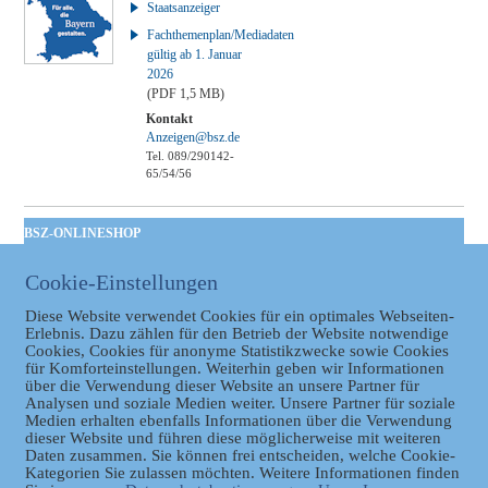
Staatsanzeiger
Fachthemenplan/Mediadaten
gültig ab 1. Januar
2026
(PDF 1,5 MB)
Kontakt
Anzeigen@bsz.de
Tel. 089/290142-
65/54/56
BSZ-ONLINESHOP
Kommunales
Cookie-Einstellungen
Taschenbuch
GVBl | Einbanddecke
Diese Website verwendet Cookies für ein optimales Webseiten-
Erlebnis. Dazu zählen für den Betrieb der Website notwendige
Cookies, Cookies für anonyme Statistikzwecke sowie Cookies
für Komforteinstellungen. Weiterhin geben wir Informationen
über die Verwendung dieser Website an unsere Partner für
Analysen und soziale Medien weiter. Unsere Partner für soziale
Medien erhalten ebenfalls Informationen über die Verwendung
dieser Website und führen diese möglicherweise mit weiteren
Daten zusammen. Sie können frei entscheiden, welche Cookie-
Kategorien Sie zulassen möchten. Weitere Informationen finden
Datenschutz