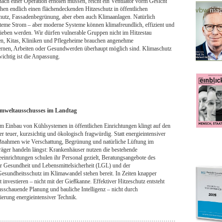
ach einer Operation erholen müssen, reicht ein Ventilator vorm Gesicht
chen endlich einen flächendeckenden Hitzeschutz in öffentlichen
hutz, Fassadenbegrünung, aber eben auch Klimaanlagen. Natürlich
teme Strom – aber moderne Systeme können klimafreundlich, effizient und
ieben werden. Wir dürfen vulnerable Gruppen nicht im Hitzestau
en, Kitas, Kliniken und Pflegeheime brauchen angenehme
rnen, Arbeiten oder Gesundwerden überhaupt möglich sind. Klimaschutz
 wichtig ist die Anpassung.
 Umweltausschusses im Landtag
m Einbau von Kühlsystemen in öffentlichen Einrichtungen klingt auf den
ber teuer, kurzsichtig und ökologisch fragwürdig. Statt energieintensiver
aßnahmen wie Verschattung, Begrünung und natürliche Lüftung im
räger handeln längst: Krankenhäuser nutzen die bestehende
eeinrichtungen schulen ihr Personal gezielt, Beratungsangebote des
r Gesundheit und Lebensmittelsicherheit (LGL) und der
esundheitsschutz im Klimawandel stehen bereit. In Zeiten knapper
 investieren – nicht mit der Gießkanne. Effektiver Hitzeschutz entsteht
sschauende Planung und bauliche Intelligenz – nicht durch
erung energieintensiver Technik.