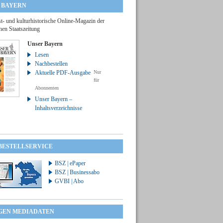
 BAYERN
t- und kulturhistorische Online-Magazin der
hen Staatszeitung
Unser Bayern
Lesen
Nachbestellen
Aktuelle PDF-Ausgabe
Nur
für
Abonnenten
Unser Bayern –
Inhaltsverzeichnisse
 BESTELLSERVICE
BSZ | ePaper
BSZ | Businessabo
GVBI | Abo
GEN MEDIADATEN