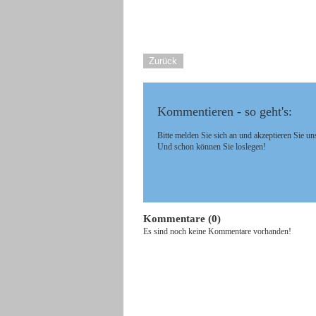
Zurück
Kommentieren - so geht's:
Bitte melden Sie sich an und akzeptieren Sie un
Und schon können Sie loslegen!
Kommentare (0)
Es sind noch keine Kommentare vorhanden!