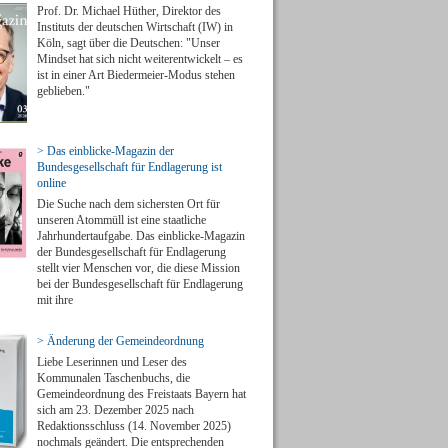
Prof. Dr. Michael Hüther, Direktor des
Instituts der deutschen Wirtschaft (IW) in
Köln, sagt über die Deutschen: "Unser
Mindset hat sich nicht weiterentwickelt – es
ist in einer Art Biedermeier-Modus stehen
geblieben."
> Das einblicke-Magazin der
Bundesgesellschaft für Endlagerung ist
online
Die Suche nach dem sichersten Ort für
unseren Atommüll ist eine staatliche
Jahrhundertaufgabe. Das einblicke-Magazin
der Bundesgesellschaft für Endlagerung
stellt vier Menschen vor, die diese Mission
bei der Bundesgesellschaft für Endlagerung
mit ihre
> Änderung der Gemeindeordnung
Liebe Leserinnen und Leser des
Kommunalen Taschenbuchs, die
Gemeindeordnung des Freistaats Bayern hat
sich am 23. Dezember 2025 nach
Redaktionsschluss (14. November 2025)
nochmals geändert. Die entsprechenden