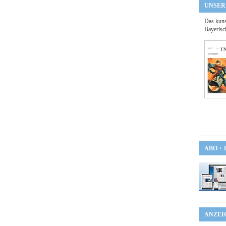
UNSER
Das kuns
Bayerisc
ABO +
ANZEI