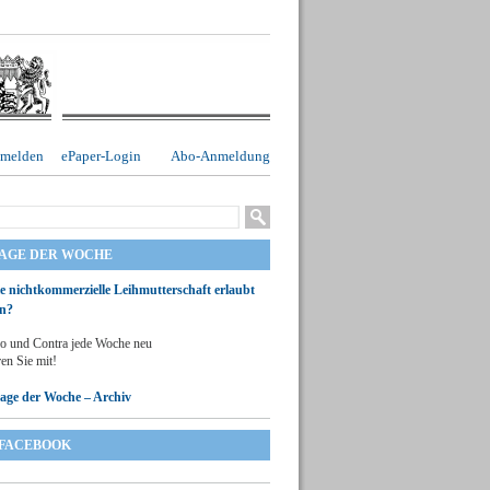
melden
ePaper-Login
Abo-Anmeldung
RAGE DER WOCHE
ie nichtkommerzielle Leihmutterschaft erlaubt
n?
o und Contra jede Woche neu
en Sie mit!
rage der Woche – Archiv
FACEBOOK