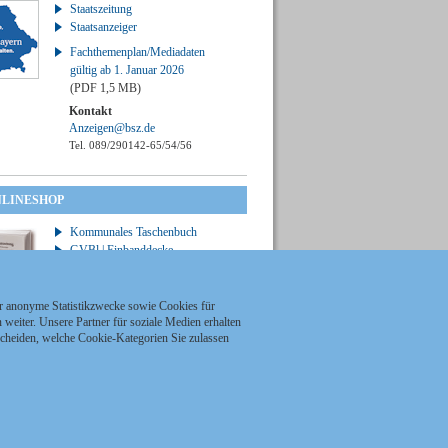
Staatszeitung
Staatsanzeiger
Fachthemenplan/Mediadaten
gültig ab 1. Januar 2026
(PDF 1,5 MB)
Kontakt
Anzeigen@bsz.de
Tel. 089/290142-65/54/56
NLINESHOP
Kommunales Taschenbuch
GVBl | Einbanddecke
ür anonyme Statistikzwecke sowie Cookies für
weiter. Unsere Partner für soziale Medien erhalten
scheiden, welche Cookie-Kategorien Sie zulassen