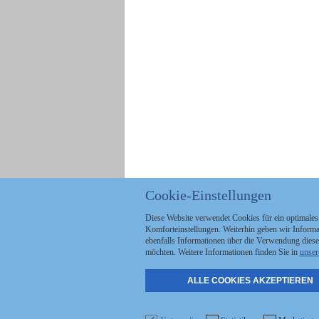
Cookie-Einstellungen
Diese Website verwendet Cookies für ein optimales
Komforteinstellungen. Weiterhin geben wir Informat
ebenfalls Informationen über die Verwendung diese
möchten. Weitere Informationen finden Sie in
unser
ALLE COOKIES AKZEPTIEREN
Politik
Stellenmarkt
A
Kommunales
Abo & Services
A
Wirtschaft
Shop
S