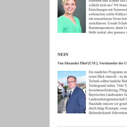
schreiben oder Kranke sich n
schlicht nicht aus! Wir brau
Einrichtungen mit Sonnensc
verbrauchen solche Kühlsys
mit erneuerbarem Strom betr
zurücklassen. Gerade Schul
Raumtemperaturen, damit Le
bleibt zentral, aber genauso
NEIN
Von Alexander Flierl (CSU), Vorsitzender des
Ein staatliches Programm zu
ersten Blick sinnvoll – ist a
Technik sollten bauliche M
Vordergrund stehen. Viele T
Investitionsförderung, Pfleg
Bayerischen Landesamtes fü
Landesarbeitsgemeinschaft G
Haushalte müssen wir gezielt
durch kluge Konzepte, vorau
flächendeckende Subventioni