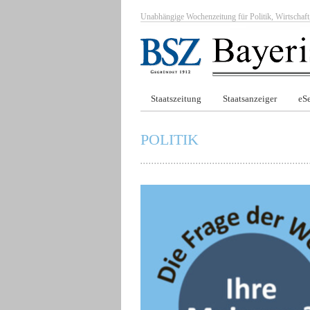
Unabhängige Wochenzeitung für Politik, Wirtscha
Staatszeitung
Staatsanzeiger
eSe
POLITIK