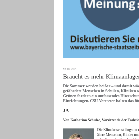
13.07.2025
Braucht es mehr Klimaanlagen
Die Sommer werden heißer – und damit wäc
gefährdete Menschen in Schulen, Kliniken 
Grünen fordern ein umfassendes Hitzeschu
Einrichtungen. CSU-Vertreter halten das fü
JA
Von Katharina Schulze, Vorsitzende der Frakt
D
ie Klimakrise ist längst i
ältere Menschen, Kinder un