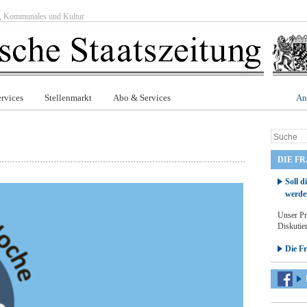
ft, Kommunales und Kultur
rvices
Stellenmarkt
Abo & Services
An
DIE F
Soll d
werde
Unser Pr
Diskutier
Die F