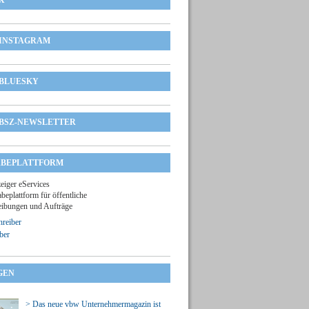
X
INSTAGRAM
BLUESKY
BSZ-NEWSLETTER
BEPLATTFORM
zeiger eServices
beplattform für öffentliche
ibungen und Aufträge
reiber
ber
GEN
> Das neue vbw Unternehmermagazin ist