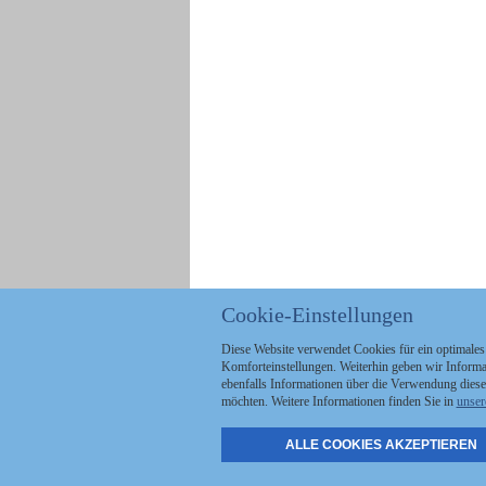
Cookie-Einstellungen
Diese Website verwendet Cookies für ein optimales
Komforteinstellungen. Weiterhin geben wir Informat
ebenfalls Informationen über die Verwendung diese
möchten. Weitere Informationen finden Sie in
unser
ALLE COOKIES AKZEPTIEREN
Politik
Stellenmarkt
A
Kommunales
Abo & Services
A