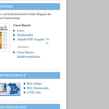
 BAYERN
t- und kulturhistorische Online-Magazin der
hen Staatszeitung
Unser Bayern
Lesen
Nachbestellen
Aktuelle PDF-Ausgabe
Nur
für
Abonnenten
Unser Bayern –
Inhaltsverzeichnisse
 BESTELLSERVICE
BSZ | ePaper
BSZ | Businessabo
GVBI | Abo
GEN MEDIADATEN