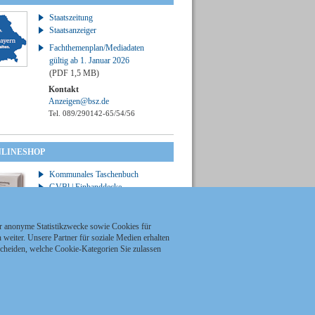
Staatszeitung
Staatsanzeiger
Fachthemenplan/Mediadaten
gültig ab 1. Januar 2026
(PDF 1,5 MB)
Kontakt
Anzeigen@bsz.de
Tel. 089/290142-65/54/56
NLINESHOP
Kommunales Taschenbuch
GVBl | Einbanddecke
ür anonyme Statistikzwecke sowie Cookies für
weiter. Unsere Partner für soziale Medien erhalten
scheiden, welche Cookie-Kategorien Sie zulassen