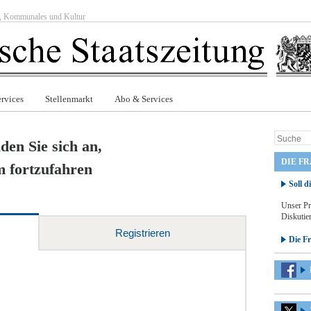
ft, Kommunales und Kultur
rvices
Stellenmarkt
Abo & Services
den Sie sich an,
DIE F
 fortzufahren
Soll d
Unser Pr
Diskutier
Registrieren
Die F