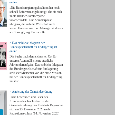
online
„Die Bundesregierungskoalition hat noch
schnell Reformen angekündigt, ehe sie sich
in die Berliner Sommerpause
verabschiedete. Eine Sommerpause
übrigens, die sich die Wirtschaft nicht
leistet. Unternehmer und Manager sind stets
am Sprung“, sagt Bertram Br
> Das einblicke-Magazin der
Bundesgesellschaft für Endlagerung ist
online
Die Suche nach dem sichersten Ort für
unseren Atommüll ist eine staatliche
Jahrhundertaufgabe. Das einblicke-Magazin
der Bundesgesellschaft für Endlagerung
stellt vier Menschen vor, die diese Mission
bei der Bundesgesellschaft für Endlagerung
mit ihre
> Änderung der Gemeindeordnung
Liebe Leserinnen und Leser des
Kommunalen Taschenbuchs, die
Gemeindeordnung des Freistaats Bayern hat
sich am 23. Dezember 2025 nach
Redaktionsschluss (14. November 2025)