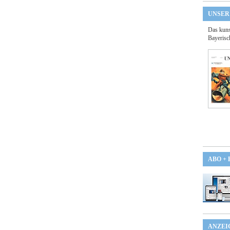
UNSER
Das kuns
Bayerisc
ABO +
ANZEI