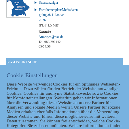
Staatsanzeiger
Fachthemenplan/Mediadaten
gültig ab 1. Januar
2026
(PDF 1,5 MB)
Kontakt
Anzeigen@bsz.de
Tel. 089/290142-
65/54/56
BSZ-ONLINESHOP
Kommunales
Cookie-Einstellungen
Taschenbuch
GVBl | Einbanddecke
Diese Website verwendet Cookies für ein optimales Webseiten-
Erlebnis. Dazu zählen für den Betrieb der Website notwendige
Cookies, Cookies für anonyme Statistikzwecke sowie Cookies
für Komforteinstellungen. Weiterhin geben wir Informationen
über die Verwendung dieser Website an unsere Partner für
Analysen und soziale Medien weiter. Unsere Partner für soziale
Medien erhalten ebenfalls Informationen über die Verwendung
dieser Website und führen diese möglicherweise mit weiteren
Daten zusammen. Sie können frei entscheiden, welche Cookie-
Kategorien Sie zulassen möchten. Weitere Informationen finden
Datenschutz