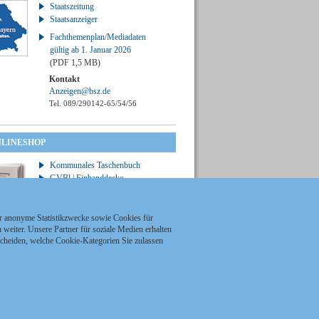
Staatszeitung
Staatsanzeiger
Fachthemenplan/Mediadaten
gültig ab 1. Januar 2026
(PDF 1,5 MB)
Kontakt
Anzeigen@bsz.de
Tel. 089/290142-65/54/56
NLINESHOP
Kommunales Taschenbuch
GVBl | Einbanddecke
ür anonyme Statistikzwecke sowie Cookies für
weiter. Unsere Partner für soziale Medien erhalten
scheiden, welche Cookie-Kategorien Sie zulassen