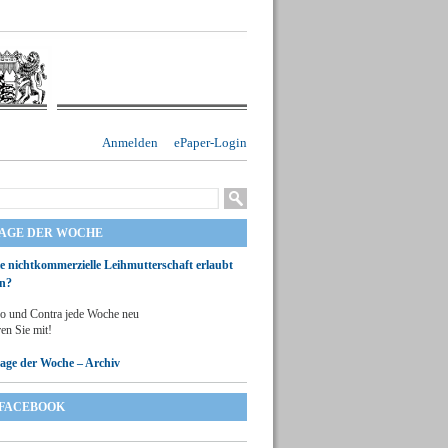
Anmelden
ePaper-Login
RAGE DER WOCHE
ie nichtkommerzielle Leihmutterschaft erlaubt
n?
o und Contra jede Woche neu
en Sie mit!
rage der Woche – Archiv
FACEBOOK