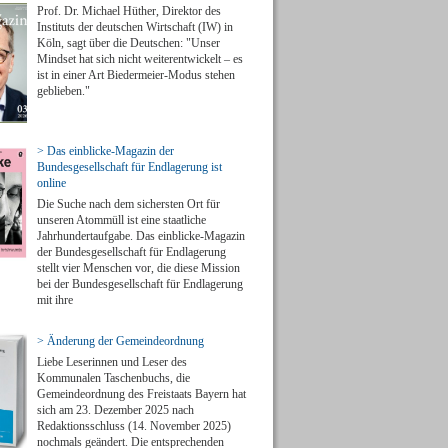
Prof. Dr. Michael Hüther, Direktor des
Instituts der deutschen Wirtschaft (IW) in
Köln, sagt über die Deutschen: "Unser
Mindset hat sich nicht weiterentwickelt – es
ist in einer Art Biedermeier-Modus stehen
geblieben."
> Das einblicke-Magazin der
Bundesgesellschaft für Endlagerung ist
online
Die Suche nach dem sichersten Ort für
unseren Atommüll ist eine staatliche
Jahrhundertaufgabe. Das einblicke-Magazin
der Bundesgesellschaft für Endlagerung
stellt vier Menschen vor, die diese Mission
bei der Bundesgesellschaft für Endlagerung
mit ihre
> Änderung der Gemeindeordnung
Liebe Leserinnen und Leser des
Kommunalen Taschenbuchs, die
Gemeindeordnung des Freistaats Bayern hat
sich am 23. Dezember 2025 nach
Redaktionsschluss (14. November 2025)
nochmals geändert. Die entsprechenden