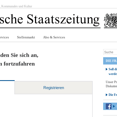
ft, Kommunales und Kultur
rvices
Stellenmarkt
Abo & Services
den Sie sich an,
DIE F
 fortzufahren
Soll d
werde
Unser Pr
Diskutier
Registrieren
Die F