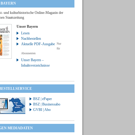
 BAYERN
t- und kulturhistorische Online-Magazin der
hen Staatszeitung
Unser Bayern
Lesen
Nachbestellen
Aktuelle PDF-Ausgabe
Nur
für
Abonnenten
Unser Bayern –
Inhaltsverzeichnisse
 BESTELLSERVICE
BSZ | ePaper
BSZ | Businessabo
GVBI | Abo
GEN MEDIADATEN