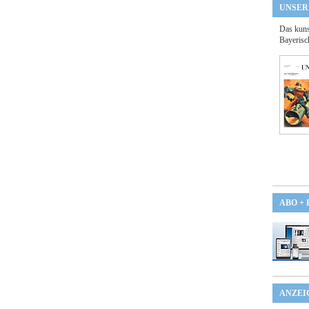
UNSER
Das kuns
Bayerisc
ABO +
ANZEI