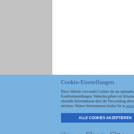
Cookie-Einstellungen
Diese Website verwendet Cookies für ein optimales
Komforteinstellungen. Weiterhin geben wir Informat
ebenfalls Informationen über die Verwendung diese
möchten. Weitere Informationen finden Sie in
unser
ALLE COOKIES AKZEPTIEREN
Politik
Stellenmarkt
A
Kommunales
Abo & Services
A
Wirtschaft
Shop
S