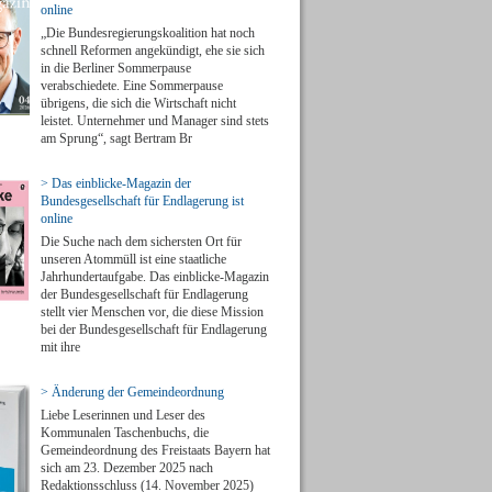
online
„Die Bundesregierungskoalition hat noch
schnell Reformen angekündigt, ehe sie sich
in die Berliner Sommerpause
verabschiedete. Eine Sommerpause
übrigens, die sich die Wirtschaft nicht
leistet. Unternehmer und Manager sind stets
am Sprung“, sagt Bertram Br
> Das einblicke-Magazin der
Bundesgesellschaft für Endlagerung ist
online
Die Suche nach dem sichersten Ort für
unseren Atommüll ist eine staatliche
Jahrhundertaufgabe. Das einblicke-Magazin
der Bundesgesellschaft für Endlagerung
stellt vier Menschen vor, die diese Mission
bei der Bundesgesellschaft für Endlagerung
mit ihre
> Änderung der Gemeindeordnung
Liebe Leserinnen und Leser des
Kommunalen Taschenbuchs, die
Gemeindeordnung des Freistaats Bayern hat
sich am 23. Dezember 2025 nach
Redaktionsschluss (14. November 2025)