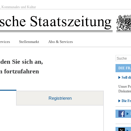
ft, Kommunales und Kultur
rvices
Stellenmarkt
Abo & Services
den Sie sich an,
DIE F
 fortzufahren
Soll d
Unser Pr
Diskutier
Registrieren
Die F