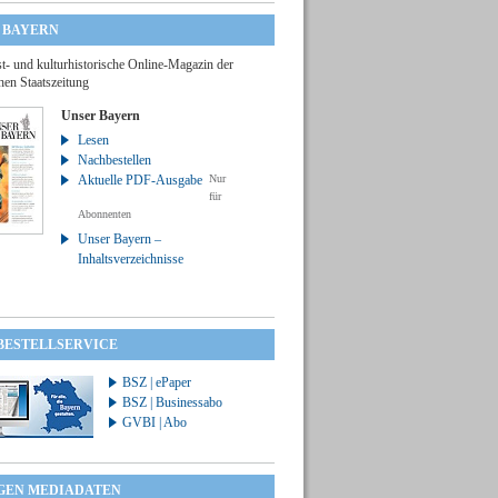
 BAYERN
t- und kulturhistorische Online-Magazin der
hen Staatszeitung
Unser Bayern
Lesen
Nachbestellen
Aktuelle PDF-Ausgabe
Nur
für
Abonnenten
Unser Bayern –
Inhaltsverzeichnisse
 BESTELLSERVICE
BSZ | ePaper
BSZ | Businessabo
GVBI | Abo
GEN MEDIADATEN