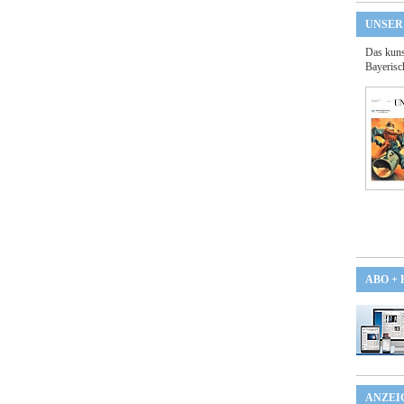
UNSER
Das kuns
Bayerisc
ABO +
ANZEI