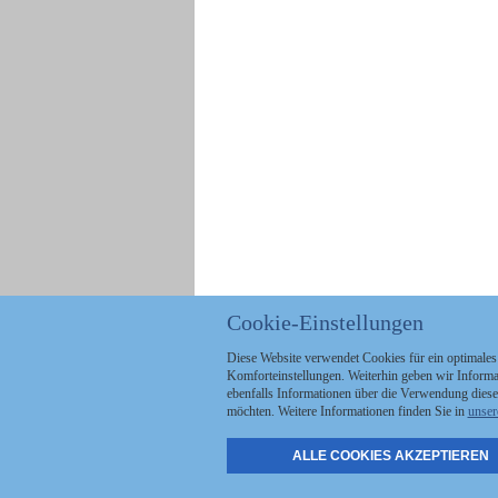
Cookie-Einstellungen
Diese Website verwendet Cookies für ein optimales
Komforteinstellungen. Weiterhin geben wir Informat
ebenfalls Informationen über die Verwendung diese
möchten. Weitere Informationen finden Sie in
unser
ALLE COOKIES AKZEPTIEREN
Politik
Stellenmarkt
A
Kommunales
Abo & Services
A