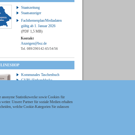
Staatszeitung
Staatsanzeiger
Fachthemenplan/Mediadaten
gültig ab 1. Januar 2026
(PDF 1,5 MB)
Kontakt
Anzeigen@bsz.de
Tel. 089/290142-65/54/56
NLINESHOP
Kommunales Taschenbuch
GVBl | Einbanddecke
ür anonyme Statistikzwecke sowie Cookies für
weiter. Unsere Partner für soziale Medien erhalten
scheiden, welche Cookie-Kategorien Sie zulassen