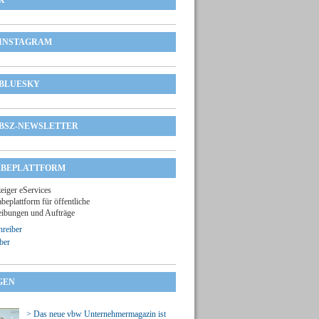
X
INSTAGRAM
BLUESKY
BSZ-NEWSLETTER
BEPLATTFORM
zeiger eServices
beplattform für öffentliche
ibungen und Aufträge
reiber
ber
GEN
> Das neue vbw Unternehmermagazin ist