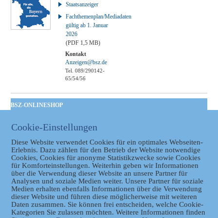
Staatsanzeiger
Fachthemenplan/Mediadaten
gültig ab 1. Januar
2026
(PDF 1,5 MB)
Kontakt
Anzeigen@bsz.de
Tel. 089/290142-
65/54/56
BSZ-ONLINESHOP
Kommunales
Cookie-Einstellungen
Taschenbuch
GVBl | Einbanddecke
Diese Website verwendet Cookies für ein optimales Webseiten-
Erlebnis. Dazu zählen für den Betrieb der Website notwendige
Cookies, Cookies für anonyme Statistikzwecke sowie Cookies
für Komforteinstellungen. Weiterhin geben wir Informationen
über die Verwendung dieser Website an unsere Partner für
Analysen und soziale Medien weiter. Unsere Partner für soziale
Medien erhalten ebenfalls Informationen über die Verwendung
dieser Website und führen diese möglicherweise mit weiteren
Daten zusammen. Sie können frei entscheiden, welche Cookie-
Kategorien Sie zulassen möchten. Weitere Informationen finden
Datenschutz